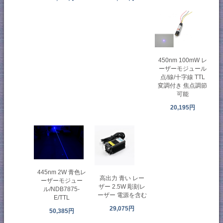
450nm 100mW レ
ーザーモジュール
点/線/十字線 TTL
変調付き 焦点調節
可能
20,195円
445nm 2W 青色レ
高出力 青い レー
ーザーモジュー
ザー 2.5W 彫刻レ
ル/NDB7875-
ーザー 電源を含む
E/TTL
29,075円
50,385円