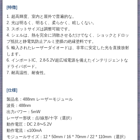
[特徴]
1. 超高輝度、室内と屋外で普遍的な。
2. 光は明るく、明るく、柔らかく、眩しくない。
3. スポットサイズは調整可能です。
4. シェルは、熱を完全に消散させるだけでなく、ショックとドロッ
プ抵抗と静電気防止アルミ塗膜の絶縁塗料です。
5. 輸入されたレーザーダイオードは、非常に安定した光を直接放射
します。
6. インポートIC、2.8-5.2V超広域電源を備えたインテリジェントな
ドライバボード。
7. 耐高温性、耐食性。
[仕様]
製品名：488nm レーザーモジュール
波長：488nm
出力パワー：5mW
レーザー形状：点/線形/十字（選択）
動作電圧：DC 2.8〜5.2V
動作電流：≤100mA
モジュールサイズ：12 * 50mm / 16 * 70mm / 22 * 110mm（選択）