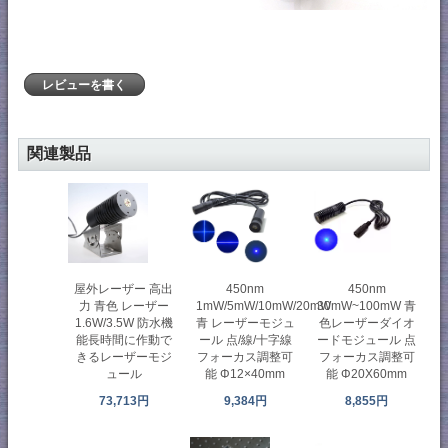
レビューを書く
関連製品
屋外レーザー 高出
450nm
450nm
力 青色 レーザー
1mW/5mW/10mW/20mW
30mW~100mW 青
1.6W/3.5W 防水機
青 レーザーモジュ
色レーザーダイオ
能長時間に作動で
ール 点/線/十字線
ードモジュール 点
きるレーザーモジ
フォーカス調整可
フォーカス調整可
ュール
能 Φ12×40mm
能 Φ20X60mm
73,713円
9,384円
8,855円