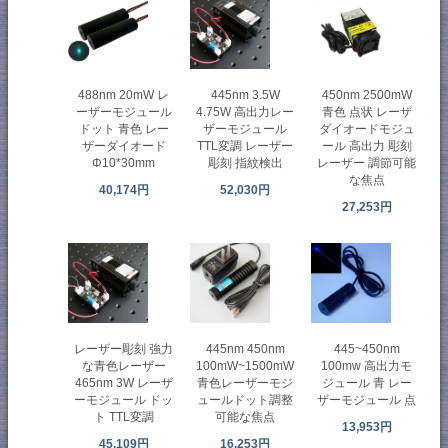
488nm 20mW レ
445nm 3.5W
450nm 2500mW
ーザーモジュール
4.75W 高出力レー
青色 点状 レーザ
ドット 青色 レー
ザーモジュール
ダイオードモジュ
ザーダイオード
TTL変調 レーザー
ール 高出力 彫刻
Φ10*30mm
彫刻 指紋検出
レーザー 調節可能
な焦点
40,174円
52,030円
27,253円
レーザー彫刻 強力
445nm 450nm
445~450nm
な青色レーザー
100mW~1500mW
100mw 高出力モ
465nm 3W レーザ
青色レーザーモジ
ジュール 青 レー
ーモジュール ドッ
ュールドット調整
ザーモジュール 点
ト TTL変調
可能な焦点
13,953円
45,109円
16,253円