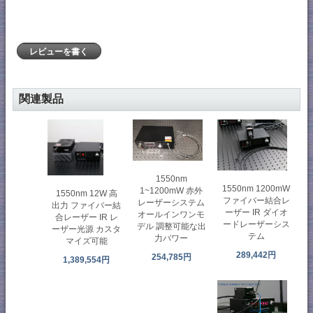
レビューを書く
関連製品
1550nm
1550nm 1200mW
1~1200mW 赤外
1550nm 12W 高
ファイバー結合レ
レーザーシステム
出力 ファイバー結
ーザー IR ダイオ
オールインワンモ
合レーザー IR レ
ードレーザーシス
デル 調整可能な出
ーザー光源 カスタ
テム
力パワー
マイズ可能
289,442円
254,785円
1,389,554円