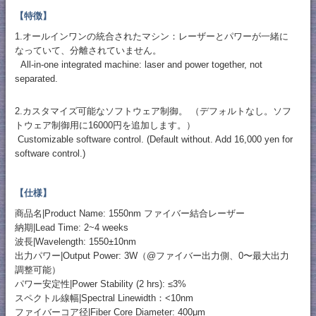
【特徴】
1.オールインワンの統合されたマシン：レーザーとパワーが一緒に
なっていて、分離されていません。
All-in-one integrated machine: laser and power together, not
separated.
2.カスタマイズ可能なソフトウェア制御。 （デフォルトなし。ソフ
トウェア制御用に16000円を追加します。）
Customizable software control. (Default without. Add 16,000 yen for
software control.)
【仕様】
商品名|Product Name: 1550nm ファイバー結合レーザー
納期|Lead Time: 2~4 weeks
波長|Wavelength: 1550±10nm
出力パワー|Output Power: 3W（@ファイバー出力側、0〜最大出力
調整可能）
パワー安定性|Power Stability (2 hrs): ≤3%
スペクトル線幅|Spectral Linewidth：<10nm
ファイバーコア径|Fiber Core Diameter: 400μm