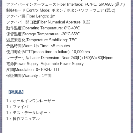
ファイバーインターフェース|Fiber Interface: FC/PC, SMA905 (選ぶ)
制御モード|Control Mode: ボタン / ボタン+ソフトウェア (選ぶ)
ファイバ長|Fiber Length: 1m
ファイバー開口数|Fiber Numerical Aperture: 0.22
動作温度|Operating Temperature: 0°C-40°C
保管温度|Storage Temperature: -20°C-65°C
温度安定化|Temperature Stabilizing: TEC
予熱時間|Warm Up Time: <5 minutes
使用寿命|MTTF(mean time to failure): 10,000 hrs
レーザー寸法|Laser Dimension: Near 240(L)x160(W)x80(H)mm
電源|Power Supply: Adjustable Power Supply
変調|Modulation: 0~10KHz TTL
保証期間|Warranty：1年間
【附属品】
1 x オールインワンレーザー
1 x ファイバ
1 x テストデータレポート
1 x 操作マニュアル