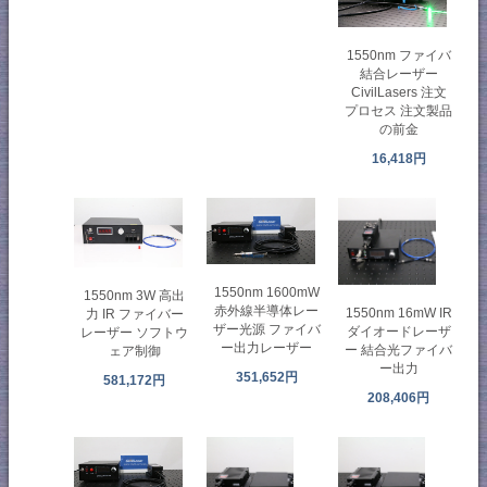
1550nm ファイバ
結合レーザー
CivilLasers 注文
プロセス 注文製品
の前金
16,418円
1550nm 1600mW
1550nm 3W 高出
赤外線半導体レー
1550nm 16mW IR
力 IR ファイバー
ザー光源 ファイバ
ダイオードレーザ
レーザー ソフトウ
ー出力レーザー
ー 結合光ファイバ
ェア制御
ー出力
351,652円
581,172円
208,406円