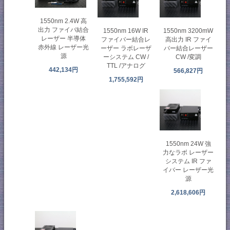
1550nm 2.4W 高
出力 ファイバ結合
1550nm 16W IR
1550nm 3200mW
レーザー 半導体
ファイバー結合レ
高出力 IR ファイ
赤外線 レーザー光
ーザー ラボレーザ
バー結合レーザー
源
ーシステム CW /
CW /変調
TTL /アナログ
442,134円
566,827円
1,755,592円
1550nm 24W 強
力なラボ レーザー
システム IR ファ
イバー レーザー光
源
2,618,606円