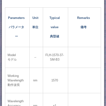
Parameters
Unit
Typical
Remarks
パラメータ
単位
value
備考
ー
典型値
Model
FLH-1570-37-
--
モデル
SM-B3
Working
Wavelength
nm
1570
動作波長
Wavelength
Accuracy
nm
±1