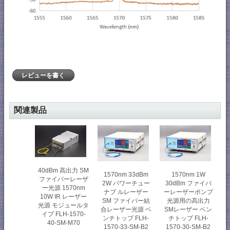
レビューを書く
関連製品
40dBm 高出力 SM
1570nm 33dBm
1570nm 1W
ファイバーレーザ
2W パワーチュー
30dBm ファイバ
ー光源 1570nm
ナブ ルレーザー
ーレーザーポンプ
10W IR レーザー
SM ファイバー結
光源用の高出力
光源 モジュールタ
合レーザー光源 ベ
SMレーザー ベン
イプ FLH-1570-
ンチトップ FLH-
チトップ FLH-
40-SM-M70
1570-33-SM-B2
1570-30-SM-B2