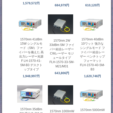
1,579,572円
684,979円
610,120円
1570nm 41dBm
1570nm 40dBm
1570nm 2W
15W シングルモ
10ワット 強力な
33dBm SM ファイ
ード（SM）ファ
シングルモード フ
バー結合レーザー
イバーを備えた 高
ァイバー結合レー
CWレーザー モジ
出力レーザー光源
ザー ベンチトップ
ュールタイプ
F LH-1570-41-
フォーマット
FLH-1570-33-SM-
SM-B3 デスクト
FLH-1570-40-SM-
M21/M31
ップタイプ
B3
643,806円
1,948,997円
1,620,746円
1570nm 35dBm
1570nm 5000mW
1570nm 1000mW