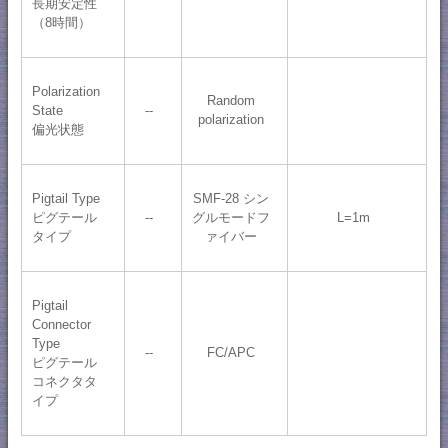
長期安定性
（8時間）
Polarization
Random
State
--
polarization
偏光状態
Pigtail Type
SMF-28 シン
ピグテール
--
グルモードフ
L=1m
タイプ
ァイバー
Pigtail
Connector
Type
--
FC/APC
ピグテール
コネクタタ
イプ