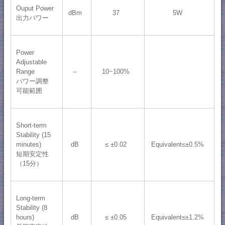
Ouput Power
dBm
37
5W
出力パワー
Power
Adjustable
Range
--
10~100%
パワー調整
可能範囲
Short-term
Stability (15
minutes)
dB
≤ ±0.02
Equivalent≤±0.5%
短期安定性
（15分）
Long-term
Stability (8
hours)
dB
≤ ±0.05
Equivalent≤±1.2%