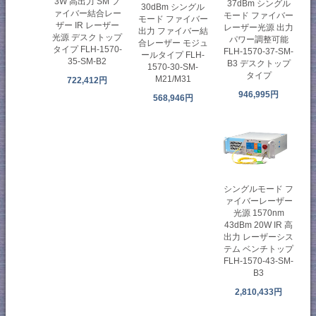
3W 高出力 SM フ
37dBm シングル
30dBm シングル
ァイバー結合レー
モード ファイバー
モード ファイバー
ザー IR レーザー
レーザー光源 出力
出力 ファイバー結
光源 デスクトップ
パワー調整可能
合レーザー モジュ
タイプ FLH-1570-
FLH-1570-37-SM-
ールタイプ FLH-
35-SM-B2
B3 デスクトップ
1570-30-SM-
タイプ
M21/M31
722,412円
946,995円
568,946円
シングルモード フ
ァイバーレーザー
光源 1570nm
43dBm 20W IR 高
出力 レーザーシス
テム ベンチトップ
FLH-1570-43-SM-
B3
2,810,433円