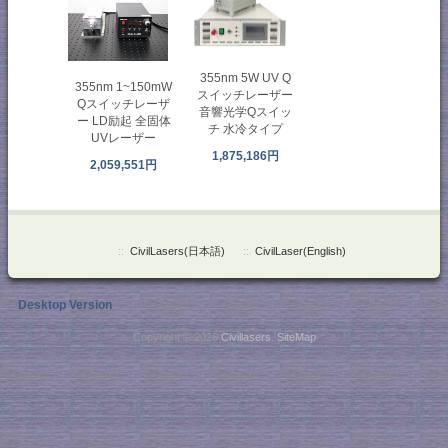
355nm 5W UV Q
355nm 1~150mW
スイッチレーザー
Qスイッチレーザ
音響光学Qスイッ
ー LD励起 全固体
チ 水冷タイプ
UVレーザー
1,875,186円
2,059,551円
::
CivilLasers(日本語)
::
CivilLaser(English)
Desktop Version
Copyright © 2026
Civillasers
.
SiteMap