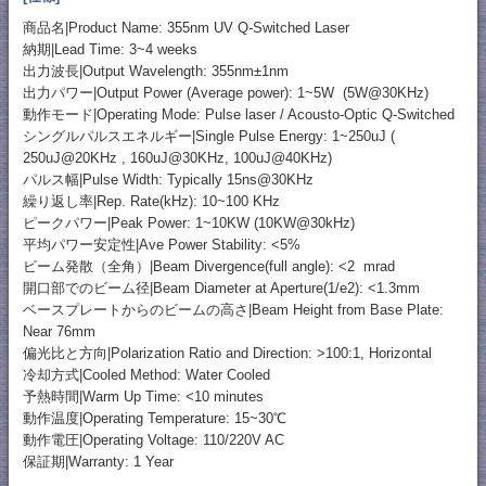
商品名|Product Name: 355nm UV Q-Switched Laser
納期|Lead Time: 3~4 weeks
出力波長|Output Wavelength: 355nm±1nm
出力パワー|Output Power (Average power): 1~5W (5W@30KHz)
動作モード|Operating Mode: Pulse laser / Acousto-Optic Q-Switched
シングルパルスエネルギー|Single Pulse Energy: 1~250uJ (
250uJ@20KHz , 160uJ@30KHz, 100uJ@40KHz)
パルス幅|Pulse Width: Typically 15ns@30KHz
繰り返し率|Rep. Rate(kHz): 10~100 KHz
ピークパワー|Peak Power: 1~10KW (10KW@30kHz)
平均パワー安定性|Ave Power Stability: <5%
ビーム発散（全角）|Beam Divergence(full angle): <2 mrad
開口部でのビーム径|Beam Diameter at Aperture(1/e2): <1.3mm
ベースプレートからのビームの高さ|Beam Height from Base Plate:
Near 76mm
偏光比と方向|Polarization Ratio and Direction: >100:1, Horizontal
冷却方式|Cooled Method: Water Cooled
予熱時間|Warm Up Time: <10 minutes
動作温度|Operating Temperature: 15~30℃
動作電圧|Operating Voltage: 110/220V AC
保証期|Warranty: 1 Year