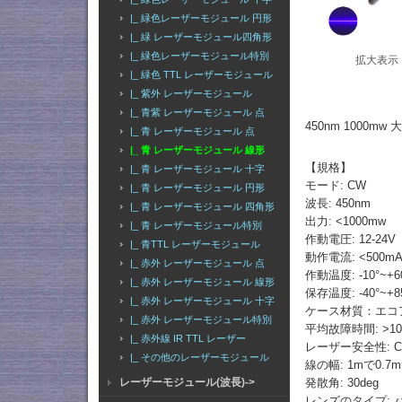
|_ 緑色レーザーモジュール 円形
|_ 緑 レーザーモジュール四角形
|_ 緑色レーザーモジュール特別
拡大表示
|_ 緑色 TTL レーザーモジュール
|_ 紫外 レーザーモジュール
|_ 青紫 レーザーモジュール 点
450nm 100
|_ 青 レーザーモジュール 点
|_ 青 レーザーモジュール 線形
【規格】
|_ 青 レーザーモジュール 十字
モード: CW
|_ 青 レーザーモジュール 円形
波長: 450nm
|_ 青 レーザーモジュール 四角形
出力: <1000mw
|_ 青 レーザーモジュール特別
作動電圧: 12-24V
|_ 青TTL レーザーモジュール
動作電流: <500m
|_ 赤外 レーザーモジュール 点
作動温度: -10°~+6
|_ 赤外 レーザーモジュール 線形
保存温度: -40°~+8
|_ 赤外 レーザーモジュール 十字
ケース材質：エコ
|_ 赤外 レーザーモジュール特別
平均故障時間: >10
|_ 赤外線 IR TTL レーザー
レーザー安全性: Cl
|_ その他のレーザーモジュール
線の幅: 1mで0.7
発散角: 30deg
レーザーモジュール(波長)->
レンズのタイプ: 