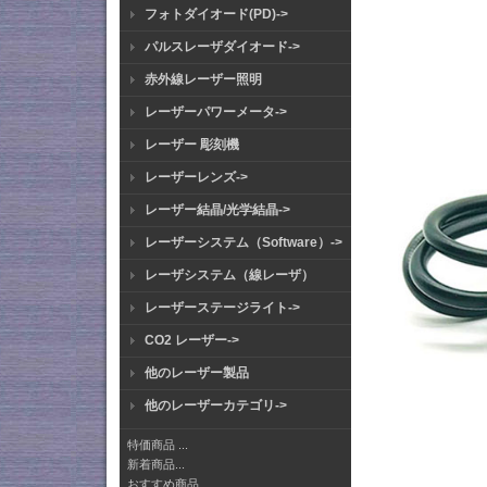
フォトダイオード(PD)->
パルスレーザダイオード->
赤外線レーザー照明
レーザーパワーメータ->
レーザー 彫刻機
レーザーレンズ->
レーザー結晶/光学結晶->
レーザーシステム（Software）->
レーザシステム（線レーザ）
レーザーステージライト->
CO2 レーザー->
他のレーザー製品
他のレーザーカテゴリ->
特価商品 ...
新着商品...
おすすめ商品...