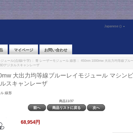
Japanese ()
品
マイページ
お問い合わせ
ジュール(点/線/十字)
::
青 レーザーモジュール 線形
:: 450nm 1000mw 大出力均等線
3Dデジタルスキャンレーザ
1000mw 大出力均等線ブルーレイモジュール マシ
タルスキャンレーザ
ル 線形
商品11/37
前へ
商品リストに戻る
次へ
68,954円