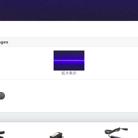
ages
拡大表示
く