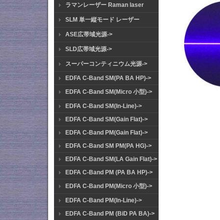
ラマンレーザー Raman laser
SLM 単一縦モード レーザー
ASE広帯域光源->
SLD広帯域光源->
スーパーコンティニウム光源->
EDFA C-Band SM(PA BA HP)->
EDFA C-Band SM(Micro 小型)->
EDFA C-Band SM(In-Line)->
EDFA C-Band SM(Gain Flat)->
EDFA C-Band PM(Gain Flat)->
EDFA C-Band SM PM(PA HG)->
EDFA C-Band SM(LA Gain Flat)->
EDFA C-Band PM (PA BA HP)->
EDFA C-Band PM(Micro 小型)->
EDFA C-Band PM(In-Line)->
EDFA C-Band PM (BiD PA BA)->