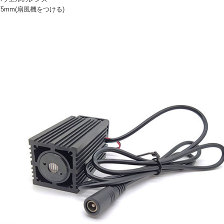
x75mm(扇風機をつける)