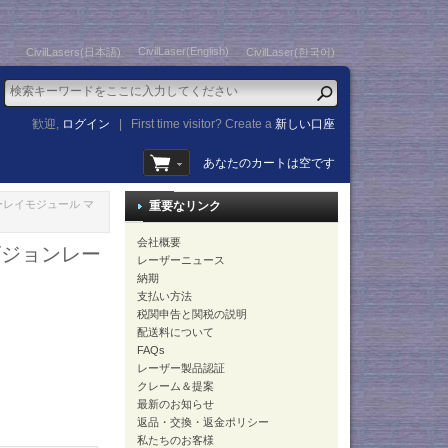
CivilLaser(English)
CivilLasers(日本語)
CivilLaser(한국어)
歓迎,
ログイン
|
First time visitor? Create a
新しい口座
あなたのカートは空です
ブルーレイモジュール マ
重要なリンク
会社概要
ンビジョンレー
レーザーニュース
納期
支払い方法
税関申告と関税の説明
配送料について
FAQs
レーザー製品認証
クレーム＆提案
最新のお知らせ
返品・交換・返金ポリシー
私たちのお客様