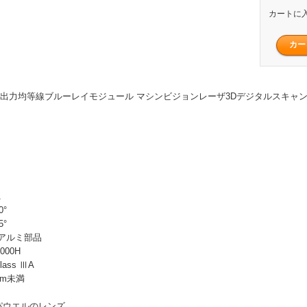
カートに
0mw 大出力均等線ブルーレイモジュール マシンビジョンレーザ3Dデジタルスキャ
A
0°
5°
アルミ部品
000H
ass ⅢA
mm未満
パウエルのレンズ