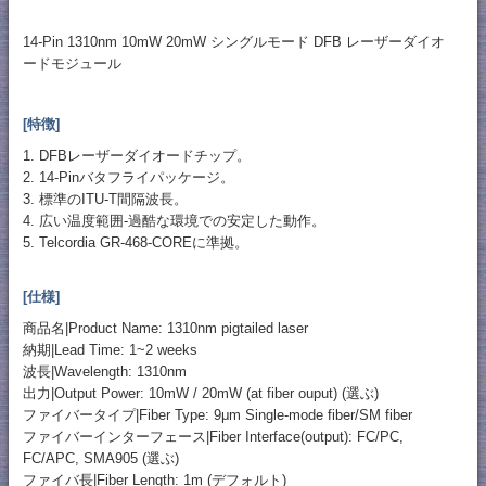
14-Pin 1310nm 10mW 20mW シングルモード DFB レーザーダイオ
ードモジュール
[特徴]
1. DFBレーザーダイオードチップ。
2. 14-Pinバタフライパッケージ。
3. 標準のITU-T間隔波長。
4. 広い温度範囲-過酷な環境での安定した動作。
5. Telcordia GR-468-COREに準拠。
[仕様]
商品名|Product Name: 1310nm pigtailed laser
納期|Lead Time: 1~2 weeks
波長|Wavelength: 1310nm
出力|Output Power: 10mW / 20mW (at fiber ouput) (選ぶ)
ファイバータイプ|Fiber Type: 9μm Single-mode fiber/SM fiber
ファイバーインターフェース|Fiber Interface(output): FC/PC,
FC/APC, SMA905 (選ぶ)
ファイバ長|Fiber Length: 1m (デフォルト)