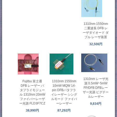
1310nm 1550nm
二重波長 DFB レ
ーザダイオード ダ
ブル レーザ装置
32,506円
1310nm レーザ光
1310nm 1550nm
Fujitsu 富士通
源 0.5mW~5mW
10mW MQW 14-
DFB レーザー バ
FP/DFB DFBレー
pin DFBバタフラ
タフライモジュー
ザー光源 ピグテー
イレーザー シング
ル 1310nm 20mW
ルレーザー
ルモード ファイバ
ファイバーレーザ
ーレーザー
ー光源 FLD3F7CZ
9,834円
87,292円
38,990円