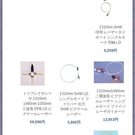
1310nm 3mW
DFB レーザーダイ
オード シングルモ
ード 同軸 LD
9,259円
1310nm/1490nm
トリプレクサレー
1310nm 5mW LD
二重波長 ピグテー
ザ 1310nm
シングルモード フ
ルレーザー シング
1490nm 1550nm
ァイバー 出力
ルモード ファイバ
三波長 DFB LD ピ
3mW ピグテール
レーザダイオード
グテールレーザー
レーザー
13,953円
59,596円
5,992円