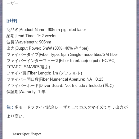
ーザー
[仕様]
商品名|Product Name: 905nm pigtailed laser
納期|Lead Time: 1~2 weeks
波長|Wavelength: 905nm
出力|Output Power: 5mW (30%~40% @ fiber)
ファイバータイプ|Fiber Type: 9μm Single-mode fiber/SM fiber
ファイバーインターフェース|Fiber Interface(output): FC/PC,
FC/APC, SMA905(選ぶ)
ファイバ長|Fiber Length: 1m (デフォルト)
ファイバー開口数|Fiber Numerical Aperture: NA =0.13
ドライバーボード|Driver Board: Not Include / Include (選ぶ)
保証期|Warranty: 1 年
注：
多モードファイバ結合レーザとしてカスタマイズでき，出力が
より高い。