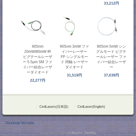
33,212円
905nm
905nm 3mW ファ
905nm 5mW シン
20mW/80mW IR
イバーレーザー
グルモード ピグテ
ピグテールレーザ
FP シングルモー
ールレーザー ファ
ー 5.5μm SM ファ
ド 同軸 レーザー
イバー結合レーザ
イバー結合レーザ
ダイオード
ー
ーダイオード
31,519円
37,039円
22,277円
::
CivilLasers(日本語)
::
CivilLaser(English)
Desktop Version
Copyright © 2026
Civillasers
.
SiteMap