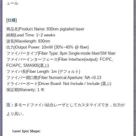
ュール
[仕様]
商品名|Product Name: 830nm pigtailed laser
納期|Lead Time: 1~2 weeks
波長|Wavelength: 830nm
出力|Output Power: 10mW (30%~40% @ fiber)
ファイバータイプ|Fiber Type: 9μm Single-mode fiber/SM fiber
ファイバーインターフェース|Fiber Interface(output): FC/PC,
FC/APC, SMA905(選ぶ)
ファイバ長|Fiber Length: 1m (デフォルト)
ファイバー開口数|Fiber Numerical Aperture: NA =0.13
ドライバーボード|Driver Board: Not Include / Include (選ぶ)
保証期|Warranty: 1 年
注：
多モードファイバ結合レーザとしてカスタマイズでき，出力が
より高い。