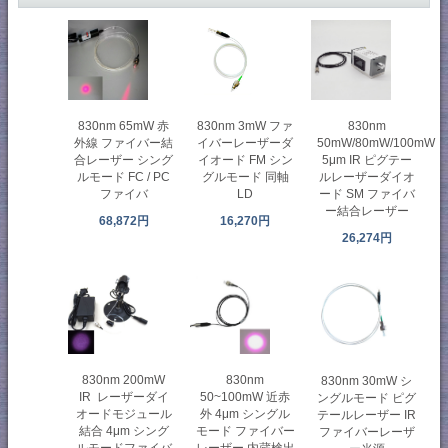
830nm 65mW 赤
830nm 3mW ファ
830nm
外線 ファイバー結
イバーレーザーダ
50mW/80mW/100mW
合レーザー シング
イオード FM シン
5μm IR ピグテー
ルモード FC / PC
グルモード 同軸
ルレーザーダイオ
ファイバ
LD
ード SM ファイバ
ー結合レーザー
68,872円
16,270円
26,274円
830nm 200mW
830nm
830nm 30mW シ
IR レーザーダイ
50~100mW 近赤
ングルモード ピグ
オードモジュール
外 4μm シングル
テールレーザー IR
結合 4μm シング
モード ファイバー
ファイバーレーザ