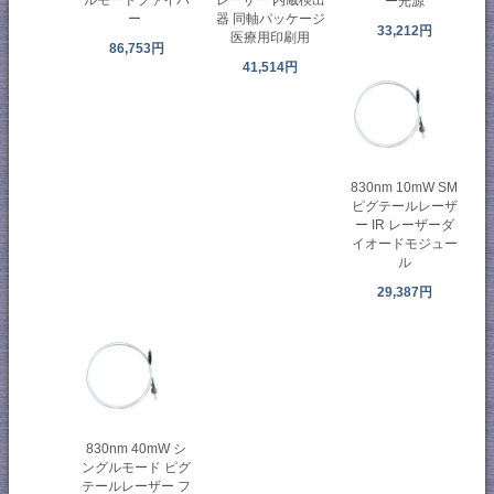
ルモードファイバ
レーザー 内蔵検出
ー光源
ー
器 同軸パッケージ
33,212円
医療用印刷用
86,753円
41,514円
830nm 10mW SM
ピグテールレーザ
ー IR レーザーダ
イオードモジュー
ル
29,387円
830nm 40mW シ
ングルモード ピグ
テールレーザー フ