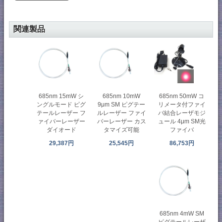
関連製品
685nm 50mW コ
685nm 15mW シ
685nm 10mW
リメータ付ファイ
ングルモード ピグ
9μm SM ピグテー
バ結合レーザモジ
テールレーザー フ
ルレーザー ファイ
ュール 4μm SM光
ァイバーレーザー
バーレーザー カス
ファイバ
ダイオード
タマイズ可能
86,753円
29,387円
25,545円
685nm 4mW SM
ピグテールレーザ