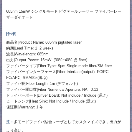
685nm 15mW シングルモード ピグテールレーザー ファイバーレー
ザーダイオード
[仕様]
商品名|Product Name: 685nm pigtailed laser
納期|Lead Time: 1~2 weeks
波長|Wavelength: 685nm
出力|Output Power: 15mW (30%~40% @ fiber)
ファイバータイプ|Fiber Type: 9μm Single-mode fiber/SM fiber
ファイバーインターフェース|Fiber Interface(output): FC/PC,
FC/APC, SMA905(選ぶ)
ファイバ長|Fiber Length: 1m (デフォルト)
ファイバー開口数|Fiber Numerical Aperture: NA =0.13
ドライバーボード|Driver Board: Not include / Include (選ぶ)
ヒートシンク|Heat Sink: Not Include / Include (選ぶ)
保証期|Warranty: 1 年
注：
多モードファイバ結合レーザとしてカスタマイズでき，出力が
より高い。