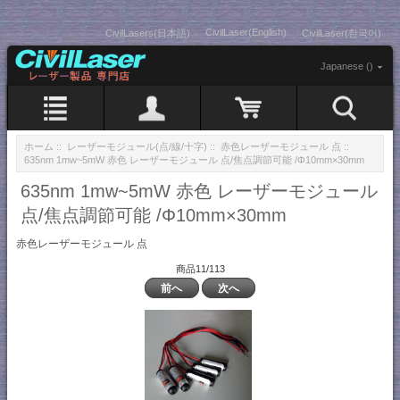
CivilLaser(English)
CivilLasers(日本語)
CivilLaser(한국어)
Japanese ()
ホーム
::
レーザーモジュール(点/線/十字)
::
赤色レーザーモジュール 点
::
635nm 1mw~5mW 赤色 レーザーモジュール 点/焦点調節可能 /Φ10mm×30mm
635nm 1mw~5mW 赤色 レーザーモジュール
点/焦点調節可能 /Φ10mm×30mm
赤色レーザーモジュール 点
商品11/113
前へ
次へ