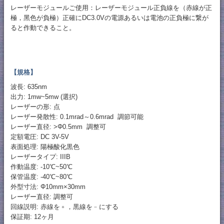
レーザーモジュールご使用：レーザーモジュール正負線を（赤線が正
極，黑色が負極）正確にDC3.0Vの電源あるいは電池の正負極に繋が
ると作動できること。
【規格】
波長: 635nm
出力: 1mw~5mw (選択)
レーザーの形: 点
レーザー発散性: 0.1mrad～0.6mrad 調節可能
レーザー直径: >Φ0.5mm 調整可
定額電圧: DC 3V-5V
表面処理: 陽極酸化黒色
レーザータイプ: IIIB
作動温度: -10℃~50℃
保管温度: -40℃~80℃
外型寸法: Φ10mm×30mm
レーザー直径: 調整可
回線説明: 赤線を﹢，黒線を﹣にする
保証期: 12ヶ月