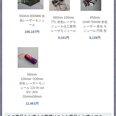
650nm 800MW 赤
660nm 100mw
650nm
色レーザーモジュ
TTL 赤色レーザモ
1mW~50mW 赤色
ール
ジュール点工業用
レーザー 発光 モ
レーザモジュール
ジュール 円筒 型
106,187円
9,161円
8,126円
660nm
100mw~200mw
赤色 レーザーモジ
ュール 12v In car
6V~30V
20mmx58mm
12,461円