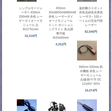
シングルモードレ
650nm
遠距離小スポット
ーザー 658nm
30mW/50mW/80mW
赤色光緑色光青色
200mW 赤色 レー
赤色 レーザーダイ
レーザ 0～100メ
ザーダイオードモ
オードモジュール
ートルの完全円形
ジュール 点
ドット ポジショニ
レーザー
Φ22*91mm
ングライト 焦点調
82,040円
整可能
10,316円
Φ20x60mm
4,352円
660nm 200mw 防
水機能 赤色 レー
ザーモジュール
点/線形/十字 DC
12v(6V~30V)
16,074円