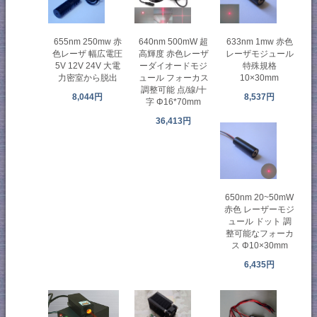
655nm 250mw 赤
640nm 500mW 超
633nm 1mw 赤色
色レーザ 幅広電圧
高輝度 赤色レーザ
レーザモジュール
5V 12V 24V 大電
ーダイオードモジ
特殊規格
力密室から脱出
ュール フォーカス
10×30mm
調整可能 点/線/十
8,044円
8,537円
字 Φ16*70mm
36,413円
650nm 20~50mW
赤色 レーザーモジ
ュール ドット 調
整可能なフォーカ
ス Φ10×30mm
6,435円