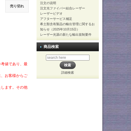
注文の说明
売り切れ
注文光ファイバー結合レーザー
レーザービデオ
アフターサービス補足
希土類含有製品の輸出管理に関するお
知らせ（2025年10月15日）
レーザー光源の新たな輸出規制要件
商品検索
参考値であり、最
詳細検索
は、お客様からご
たします。その他
。