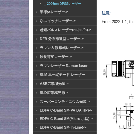
|_ 2096nm DPSSレーザー
半導体レーザー->
注意:
Q-スイッチレーザー->
From 2022.1.1, the
超短パルスレーザー(ns/ps/fs)->
DFB 分布帰還型レーザー->
ラマン & 狭線幅レーザー->
波長可変レーザー->
ラマンレーザー Raman laser
SLM 単一縦モード レーザー
ASE広帯域光源->
SLD広帯域光源->
スーパーコンティニウム光源->
EDFA C-Band SM(PA BA HP)->
EDFA C-Band SM(Micro 小型)->
EDFA C-Band SM(In-Line)->