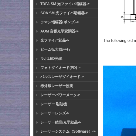
TDFA SM 光ファイバ増幅器->
SOA SM 光ファイバ増幅器->
ラマン増幅器(ポンプ)->
AOM 音響光学変調器->
The following old 
光ファイバ部品->
ビーム拡大器/平行
ラボLED光源
フォトダイオード(PD)->
パルスレーザダイオード->
赤外線レーザー照明
レーザーパワーメータ->
レーザー 彫刻機
レーザーレンズ->
レーザー結晶/光学結晶->
レーザーシステム（Software）->