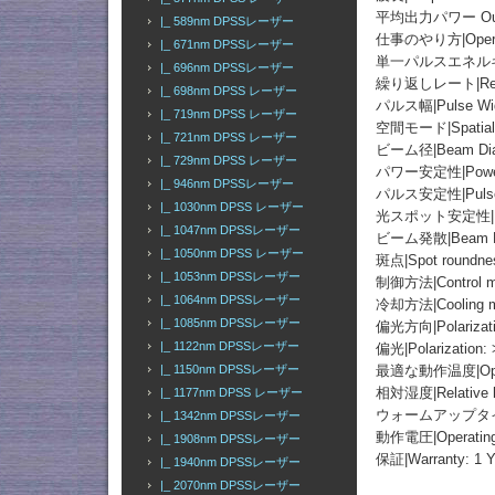
平均出力パワー Outpu
|_ 589nm DPSSレーザー
仕事のやり方|Operati
|_ 671nm DPSSレーザー
単一パルスエネルギー Si
|_ 696nm DPSSレーザー
繰り返しレート|Repea
|_ 698nm DPSS レーザー
パルス幅|Pulse Wid
|_ 719nm DPSS レーザー
空間モード|Spatial 
|_ 721nm DPSS レーザー
ビーム径|Beam Diam
|_ 729nm DPSS レーザー
パワー安定性|Power St
|_ 946nm DPSSレーザー
パルス安定性|Pulse st
|_ 1030nm DPSS レーザー
光スポット安定性|Light 
|_ 1047nm DPSSレーザー
ビーム発散|Beam Dive
|_ 1050nm DPSS レーザー
斑点|Spot roundne
|_ 1053nm DPSSレーザー
制御方法|Control met
|_ 1064nm DPSSレーザー
冷却方法|Cooling met
|_ 1085nm DPSSレーザー
偏光方向|Polarization
|_ 1122nm DPSSレーザー
偏光|Polarization: 
最適な動作温度|Optimu
|_ 1150nm DPSSレーザー
相対湿度|Relative h
|_ 1177nm DPSS レーザー
ウォームアップタイム|W
|_ 1342nm DPSSレーザー
動作電圧|Operating 
|_ 1908nm DPSSレーザー
保証|Warranty: 1 Y
|_ 1940nm DPSSレーザー
|_ 2070nm DPSSレーザー