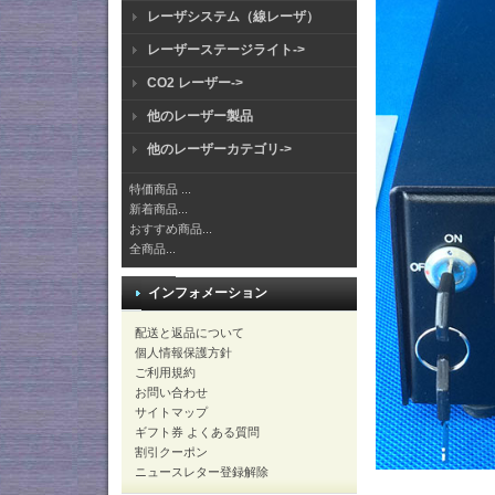
レーザシステム（線レーザ）
レーザーステージライト->
CO2 レーザー->
他のレーザー製品
他のレーザーカテゴリ->
特価商品 ...
新着商品...
おすすめ商品...
全商品...
インフォメーション
配送と返品について
個人情報保護方針
ご利用規約
お問い合わせ
サイトマップ
ギフト券 よくある質問
割引クーポン
ニュースレター登録解除