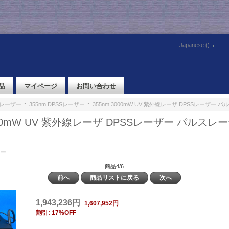
Japanese ()
品
マイページ
お問い合わせ
体レーザー
::
355nm DPSSレーザー
:: 355nm 3000mW UV 紫外線レーザ DPSSレーザー
3000mW UV 紫外線レーザ DPSSレーザー パルス
ザー
商品4/6
前へ
商品リストに戻る
次へ
1,943,236円
1,607,952円
割引: 17%OFF