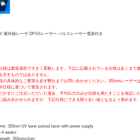
mW UV 紫外線レーザ DPSSレーザー パルスレーザー電源付き
ーの仕様は製造過程で大きく変動します。下記に記載されている仕様はあくまで
を示すものではありません。
様の具体的なご要望を必ず弊社までお問い合わせください。355nmレーザー
終仕様に基づいて製造されます。
だかずにご注文いただいた場合、平均出力のみが仕様を満たすことを保証い
に組み合わせられますが、下記仕様にできる限り近い値となるよう努めます
: 355nm UV laser pulsed laser with power supply
~4 weeks
ength: 355nm±1nm