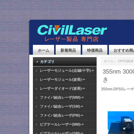
ホーム
新着商品
特価商品
おすすめ商
ホーム
::
DPSS固
カテゴリ
355nm 
レーザーモジュール(点/線/十字)->
き
レーザーモジュール(波長)->
レーザーダイオード(波長)->
355nm DPSSレー
ファイバ結合レーザ(MM)->
ファイバ結合レーザ(SM)->
ファイバ結合レーザ(PM)->
ピグテールレーザー(MM)->
ピグテールレーザー(SM)->