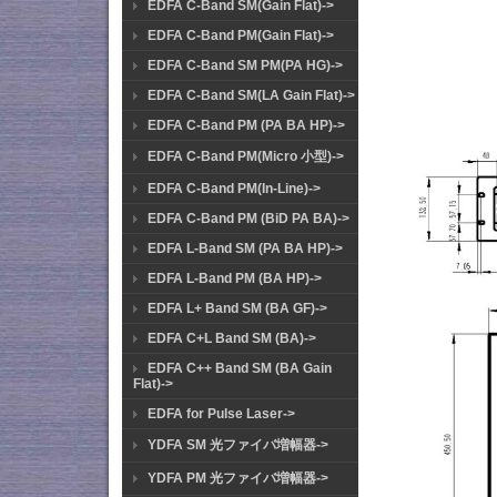
EDFA C-Band SM(Gain Flat)->
EDFA C-Band PM(Gain Flat)->
EDFA C-Band SM PM(PA HG)->
EDFA C-Band SM(LA Gain Flat)->
EDFA C-Band PM (PA BA HP)->
EDFA C-Band PM(Micro 小型)->
EDFA C-Band PM(In-Line)->
EDFA C-Band PM (BiD PA BA)->
EDFA L-Band SM (PA BA HP)->
EDFA L-Band PM (BA HP)->
EDFA L+ Band SM (BA GF)->
EDFA C+L Band SM (BA)->
EDFA C++ Band SM (BA Gain
Flat)->
EDFA for Pulse Laser->
YDFA SM 光ファイバ増幅器->
YDFA PM 光ファイバ増幅器->