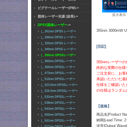
ピグテールレーザー(PM)->
拡大表示
固体レーザー光源 (波長)->
DPSS固体レーザー
->
355nm 3000
|_ 261nm DPSS レーザー
|_ 266nm DPSS レーザー
|_ 320nm DPSS レーザー
[注記]
|_ 349nm DPSS レーザー
|_ 355nm DPSSレーザー
|_ 360nm DPSSレーザー
355nmレーザ
|_ 365nm DPSSレーザー
終的な実際の仕様
ご注文前に、お客
|_ 473nm DPSSレーザー
承認いただいた最
|_ 515nm DPSSレーザー
仕様をご確認いた
|_ 523.5nm DPSSレーザー
の仕様はランダム
|_ 526.5nm DPSSレーザー
|_ 532nm DPSSレーザー
|_ 538nm DPSSレーザー
【規格】
|_ 543nm DPSSレーザー
商品名|Product Name
|_ 555nm DPSSレーザー
納期|Lead Time: 2
|_ 561nm DPSSレーザー
波長|Output Wavel
|_ 577nm DPSS レーザー