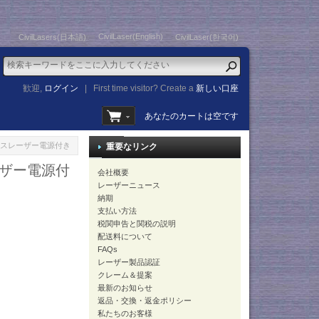
CivilLaser(English)
CivilLasers(日本語)
CivilLaser(한국어)
歓迎,
ログイン
|
First time visitor? Create a
新しい口座
あなたのカートは空です
 パルスレーザー電源付き
重要なリンク
レーザー電源付
会社概要
レーザーニュース
納期
支払い方法
税関申告と関税の説明
配送料について
FAQs
レーザー製品認証
クレーム＆提案
最新のお知らせ
返品・交換・返金ポリシー
私たちのお客様