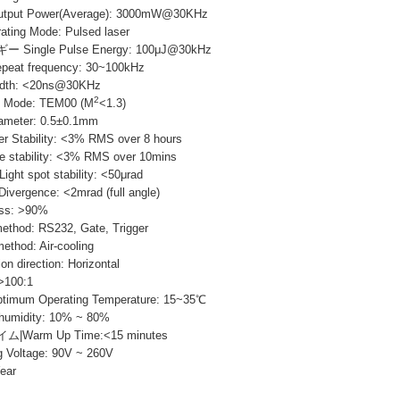
t Power(Average): 3000mW@30KHz
ng Mode: Pulsed laser
ngle Pulse Energy: 100μJ@30kHz
t frequency: 30~100kHz
th: <20ns@30KHz
2
Mode: TEM00 (M
<1.3)
eter: 0.5±0.1mm
ability: <3% RMS over 8 hours
ability: <3% RMS over 10mins
spot stability: <50μrad
rgence: <2mrad (full angle)
ss: >90%
hod: RS232, Gate, Trigger
hod: Air-cooling
 direction: Horizontal
>100:1
m Operating Temperature: 15~35℃
umidity: 10% ~ 80%
arm Up Time:<15 minutes
Voltage: 90V ~ 260V
ear