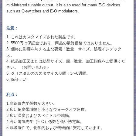
mid-infrared tunable output. It is also used for many E-O devices
such as Q-switches and E-O modulators.
注意：
1. これはカスタマイズされた製品です。
2. 5500円は保証金であり、商品の最終価格ではありません。
3. 価格に影響を与える主な要素：数量、サイズ、処理インデック
ス。
4. 結晶加工図または結晶サイズ、膜、数量、加工指数をご提供くだ
さい。 （
お問い合わせ
）
5. クリスタルのカスタマイズ期間：3〜6週間。
6. 保証：1年
利点：
1.非線形光学係数が大きい。
2.広い角度帯域幅と小さなウォークオフ角度。
3.広い温度およびスペクトル帯域幅。
4.高い電気光学（E-O）係数と低い誘電率。
5.非吸湿性で、化学的および機械的に安定しています。