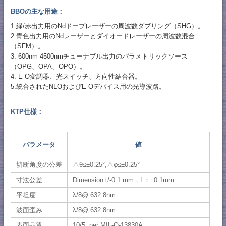
BBOの主な用途：
1.緑/赤出力用のNdドープレーザーの周波数ダブリング（SHG）。
2.青色出力用のNdレーザーとダイオードレーザーの周波数混合
（SFM）。
3. 600nm-4500nmチューナブル出力のパラメトリックソース
（OPG、OPA、OPO）。
4. E-O変調器、光スイッチ、方向性結合器。
5.統合されたNLOおよびE-Oデバイス用の光導波路。
KTP仕様：
パラメータ
値
切断角度の公差
△θ≤±0.25°,△φ≤±0.25°
寸法公差
Dimension+/-0.1 mm，L：±0.1mm
平坦度
λ/8@ 632.8nm
波面歪み
λ/8@ 632.8nm
表面品質
10/5 per MIL-O-13830A