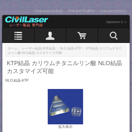
CivilLaser(English)
CivilLasers(日本語)
CivilLaser(한국어)
Japanese ()
ホーム
::
レーザー結晶/光学結晶
::
NLO 結晶-KTP
:: KTP結晶 カリウムチタニ
ルリン酸 NLO結晶 カスタマイズ可能
KTP結晶 カリウムチタニルリン酸 NLO結晶
カスタマイズ可能
NLO 結晶-KTP
拡大表示