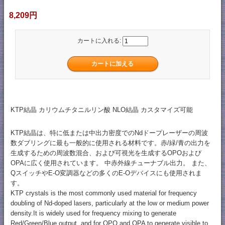
8,209円
カートに入れる:
KTP結晶 カリウムチタニルリン酸 NLO結晶 カスタマイズ可能
KTP結晶は、特に低または中出力密度でのNdドープレーザーの周波
数ダブリングに最も一般的に使用される材料です。赤/緑/青の出力を
生成するための周波数混合、および可視光を生成するOPOおよび
OPAに広く使用されています。 中赤外線チューナブル出力。 また、
QスイッチやE-O変調器などの多くのE-Oデバイスにも使用されま
す。
KTP crystals is the most commonly used material for frequency
doubling of Nd-doped lasers, particularly at the low or medium power
density.It is widely used for frequency mixing to generate
Red/Green/Blue output, and for OPO and OPA to generate visible to