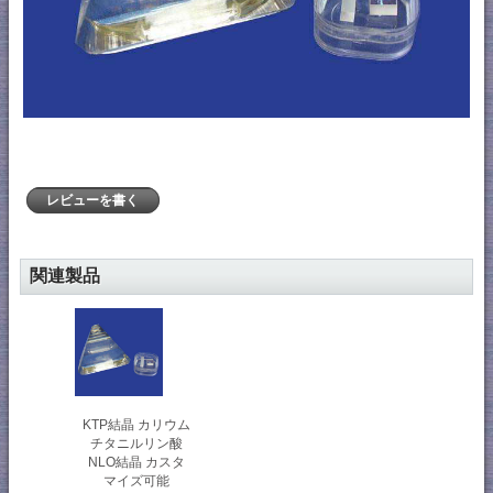
レビューを書く
関連製品
KTP結晶 カリウム
チタニルリン酸
NLO結晶 カスタ
マイズ可能