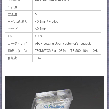
平行度
10″
垂直度
5′
ベベル/面取り
<0.1mm@45deg.
チップ
<0.1mm
CA
>95%
コーティング
AR/P-coating Upon customer’s request.
損傷しきい値
750MW/CM² at 1064nm, TEM00, 10ns, 10Hz
保証期
一年