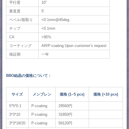
平行度
10″
垂直度
5′
ベベル/面取り
<0.1mm@45deg.
チップ
<0.1mm
CA
>95%
コーティング
AR/P-coating Upon customer’s request
保証期
一年
BBO結晶の価格について：
サイズ
メンブレン
価格 (1~5 pcs)
価格 (>10 pcs)
5*5*0.1
P-coating
29560円
3*3*10
P-coating
31850円
3*3*18/20
P-coating
59120円