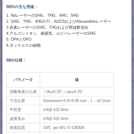
BBOの主な用途：
1. NdレーザーのSHG、THG、4HG、5HG
2. SHG、THG、4HGのTi：Al2O3およびAlexandriteレーザー
3.色素レーザーのSHG、THGおよび周波数混合
4.アルゴンイオン、銅蒸気、ルビーレーザーのSHG
5. OPAとOPO
6.ポッケルスの細胞
BBO仕様：
パラメータ
値
切断角度の公差
△θ≤±0.25°,△φ≤±0.25°
寸法公差
Dimension+0.0/-0.05 mm，L：±0.1mm
平坦度
λ/8@ 632.8nm
波面歪み
λ/8@ 632.8nm
表面品質
10/5 per MIL-O-13830A