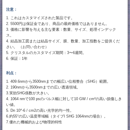
注意：
1. これはカスタマイズされた製品です。
2. 5500円は保証金であり、商品の最終価格ではありません。
3. 価格に影響を与える主な要素：数量、サイズ、処理インデック
ス。
4. 結晶加工図または結晶サイズ、膜、数量、加工指数をご提供くだ
さい。 （
お問い合わせ
）
5. クリスタルのカスタマイズ期間：3〜6週間。
6. 保証：1年
利点：
1. 409.6nmから3500nmまでの幅広い位相整合（SHG）範囲。
2. 190nmから3500nmまでの広い透過領域。
3.実効SHG係数が大きい。
4. 1064 nmで100 psのパルス幅に対して10 GW / cm²の高い損傷しき
い値。
5. Dn 10^-6 / cm2の高い光学的均一性。
6.約55°の広い温度帯域幅（タイプI SHG 1064nmの場合）。
7.優れた機械的および物理的特性