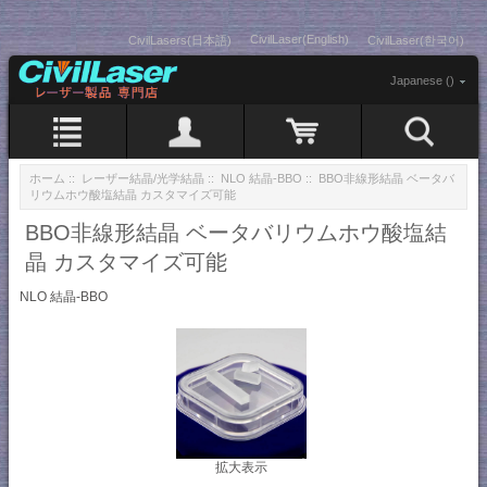
CivilLaser(English)
CivilLasers(日本語)
CivilLaser(한국어)
Japanese ()
ホーム
::
レーザー結晶/光学結晶
::
NLO 結晶-BBO
:: BBO非線形結晶 ベータバ
リウムホウ酸塩結晶 カスタマイズ可能
BBO非線形結晶 ベータバリウムホウ酸塩結
晶 カスタマイズ可能
NLO 結晶-BBO
拡大表示