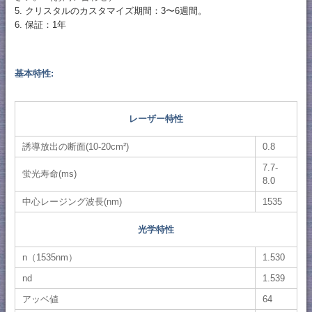
5. クリスタルのカスタマイズ期間：3〜6週間。
6. 保証：1年
基本特性:
レーザー特性
誘導放出の断面(10-20cm²)
0.8
7.7-
蛍光寿命(ms)
8.0
中心レージング波長(nm)
1535
光学特性
n（1535nm）
1.530
nd
1.539
アッベ値
64