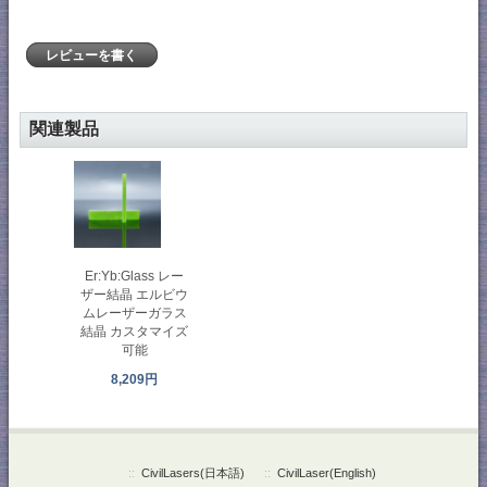
レビューを書く
関連製品
Er:Yb:Glass レー
ザー結晶 エルビウ
ムレーザーガラス
結晶 カスタマイズ
可能
8,209円
::
CivilLasers(日本語)
::
CivilLaser(English)