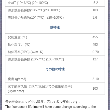
dn/dT (10^-6/ºC) (20~100ºC)
-5.2
線形熱膨張係数(10^-7/ºC)(20~100ºC)
103
光路長の熱係数(10^-7/ºC) （20~100ºC）
3.6
熱特性
変態温度 (ºC)
455
軟化温度。 (ºC)
493
熱伝導率(25ºC) (W/m. K)
0.70
線形熱膨張係数 (10^-7/ºC) (100~300ºC)
127
その他の特性
密度 (g/cm3)
3.10
化学的耐久性（100ºC蒸留水での重量損失率）
103
(μg/hr.cm2)
蛍光寿命はエルビウム濃度に応じて多少変化します。
The fluorescent lifetime will have some change according to the