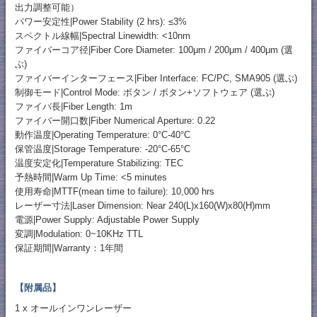
出力調整可能）
パワー安定性|Power Stability (2 hrs): ≤3%
スペクトル線幅|Spectral Linewidth: <10nm
ファイバーコア径|Fiber Core Diameter: 100μm / 200μm / 400μm (選
ぶ)
ファイバーインターフェース|Fiber Interface: FC/PC, SMA905 (選ぶ)
制御モード|Control Mode: ボタン / ボタン+ソフトウェア (選ぶ)
ファイバ長|Fiber Length: 1m
ファイバー開口数|Fiber Numerical Aperture: 0.22
動作温度|Operating Temperature: 0°C-40°C
保管温度|Storage Temperature: -20°C-65°C
温度安定化|Temperature Stabilizing: TEC
予熱時間|Warm Up Time: <5 minutes
使用寿命|MTTF(mean time to failure): 10,000 hrs
レーザー寸法|Laser Dimension: Near 240(L)x160(W)x80(H)mm
電源|Power Supply: Adjustable Power Supply
変調|Modulation: 0~10KHz TTL
保証期間|Warranty：1年間
【附属品】
1 x オールインワンレーザー