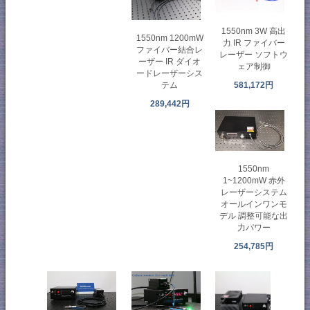
1550nm 3W 高出
1550nm 1200mW
力 IR ファイバー
ファイバー結合レ
レーザー ソフトウ
ーザー IR ダイオ
ェア制御
ードレーザーシス
テム
581,172円
289,442円
1550nm
1~1200mW 赤外
レーザーシステム
オールインワンモ
デル 調整可能な出
力パワー
254,785円