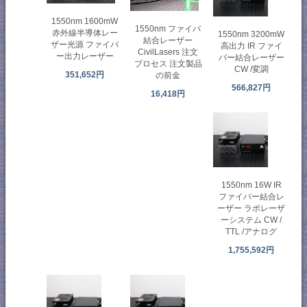
1550nm 1600mW
1550nm ファイバ
赤外線半導体レー
1550nm 3200mW
結合レーザー
ザー光源 ファイバ
高出力 IR ファイ
CivilLasers 注文
ー出力レーザー
バー結合レーザー
プロセス 注文製品
CW /変調
351,652円
の前金
566,827円
16,418円
1550nm 16W IR
ファイバー結合レ
ーザー ラボレーザ
ーシステム CW /
TTL /アナログ
1,755,592円