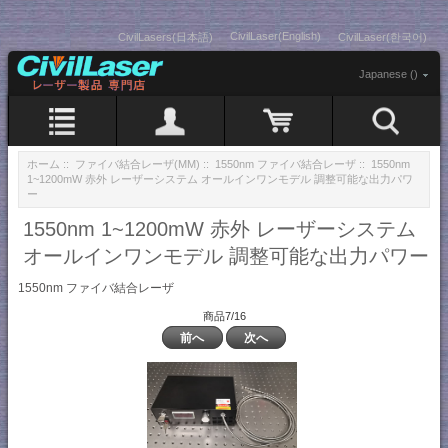
CivilLaser(English)
CivilLasers(日本語)
CivilLaser(한국어)
Japanese ()
ホーム
::
ファイバ結合レーザ(MM)
::
1550nm ファイバ結合レーザ
:: 1550nm
1~1200mW 赤外 レーザーシステム オールインワンモデル 調整可能な出力パワ
ー
1550nm 1~1200mW 赤外 レーザーシステム
オールインワンモデル 調整可能な出力パワー
1550nm ファイバ結合レーザ
商品7/16
前へ
次へ