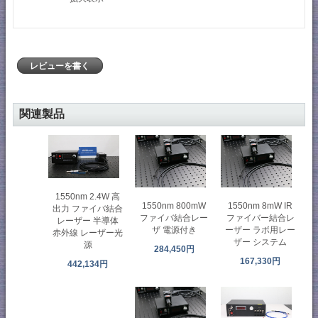
レビューを書く
関連製品
1550nm 2.4W 高
1550nm 800mW
1550nm 8mW IR
出力 ファイバ結合
ファイバ結合レー
ファイバー結合レ
レーザー 半導体
ザ 電源付き
ーザー ラボ用レー
赤外線 レーザー光
ザー システム
源
284,450円
167,330円
442,134円