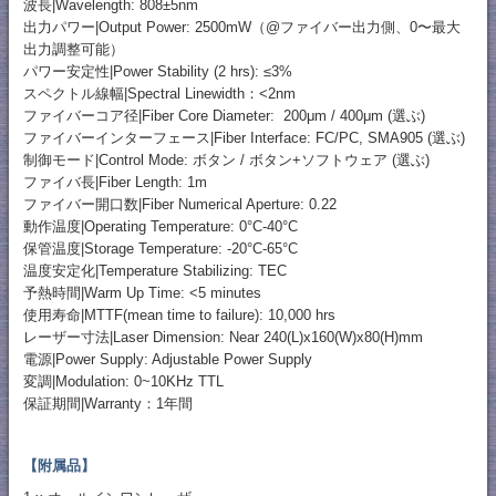
波長|Wavelength: 808±5nm
出力パワー|Output Power: 2500mW（@ファイバー出力側、0〜最大
出力調整可能）
パワー安定性|Power Stability (2 hrs): ≤3%
スペクトル線幅|Spectral Linewidth：<2nm
ファイバーコア径|Fiber Core Diameter: 200μm / 400μm (選ぶ)
ファイバーインターフェース|Fiber Interface: FC/PC, SMA905 (選ぶ)
制御モード|Control Mode: ボタン / ボタン+ソフトウェア (選ぶ)
ファイバ長|Fiber Length: 1m
ファイバー開口数|Fiber Numerical Aperture: 0.22
動作温度|Operating Temperature: 0°C-40°C
保管温度|Storage Temperature: -20°C-65°C
温度安定化|Temperature Stabilizing: TEC
予熱時間|Warm Up Time: <5 minutes
使用寿命|MTTF(mean time to failure): 10,000 hrs
レーザー寸法|Laser Dimension: Near 240(L)x160(W)x80(H)mm
電源|Power Supply: Adjustable Power Supply
変調|Modulation: 0~10KHz TTL
保証期間|Warranty：1年間
【附属品】