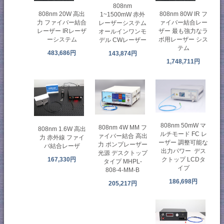
808nm
808nm 20W 高出
808nm 80W IR フ
1~1500mW 赤外
力 ファイバー結合
ァイバー結合レー
レーザーシステム
レーザー IRレーザ
ザー 最も強力なラ
オールインワンモ
ーシステム
ボ用レーザー シス
デル CWレーザー
テム
483,686円
143,874円
1,748,711円
808nm 50mW マ
808nm 4W MM フ
808nm 1.6W 高出
ルチモード FC レ
ァイバー結合 高出
力 赤外線 ファイ
ーザー 調整可能な
力 ポンプレーザー
バ結合レーザ
出力パワー デス
光源 デスクトップ
167,330円
クトップ LCDタ
タイプ MHPL-
イプ
808-4-MM-B
186,698円
205,217円