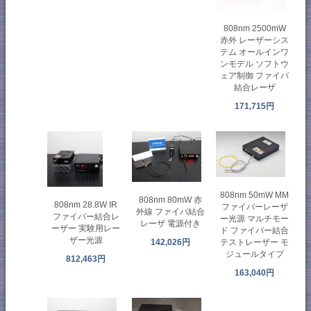
808nm 2500mW
赤外 レーザーシス
テム オールインワ
ンモデル ソフトウ
ェア制御 ファイバ
結合レーザ
171,715円
808nm 50mW MM
808nm 80mW 赤
808nm 28.8W IR
ファイバーレーザ
外線 ファイバ結合
ファイバー結合レ
ー光源 マルチモー
レーザ 電源付き
ーザー 実験用レー
ド ファイバー結合
ザー光源
142,026円
テストレーザー モ
ジュールタイプ
812,463円
163,040円