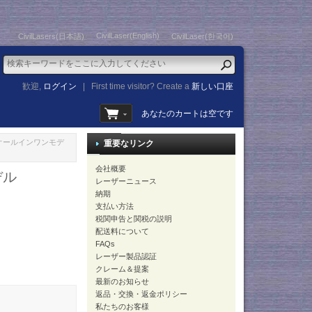
CivilLaser(English)
CivilLasers(日本語)
CivilLaser(한국어)
歓迎,
ログイン
|
First time visitor? Create a
新しい口座
あなたのカートは空です
ム オールインワンモデ
重要なリンク
会社概要
デル
レーザーニュース
納期
支払い方法
税関申告と関税の説明
配送料について
FAQs
レーザー製品認証
クレーム＆提案
最新のお知らせ
返品・交換・返金ポリシー
私たちのお客様