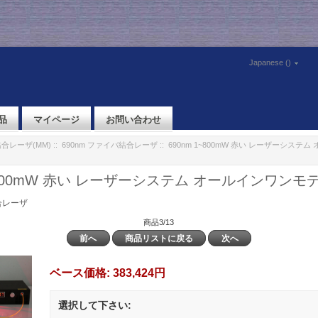
Japanese ()
品
マイページ
お問い合わせ
合レーザ(MM)
::
690nm ファイバ結合レーザ
:: 690nm 1~800mW 赤い レーザーシステ
1~800mW 赤い レーザーシステム オールインワンモ
合レーザ
商品3/13
前へ
商品リストに戻る
次へ
ベース価格:
383,424円
選択して下さい: