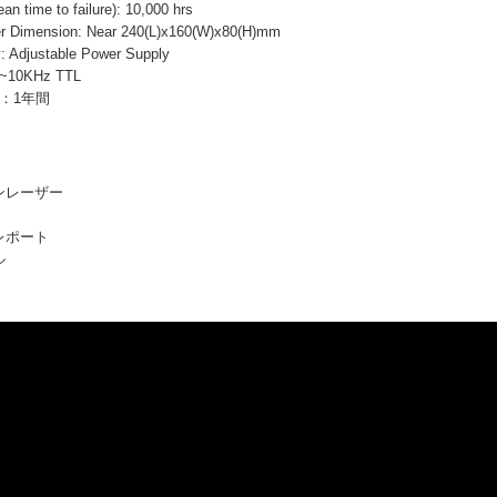
ime to failure): 10,000 hrs
imension: Near 240(L)x160(W)x80(H)mm
 Adjustable Power Supply
0~10KHz TTL
ty：1年間
ワンレーザー
タレポート
ル