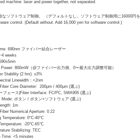
ted machine: laser and power together, not separated.
可能なソフトウェア制御。 （デフォルトなし。ソフトウェア制御用に16000円
are control. (Default without. Add 16,000 yen for software control.)
 Name: 690nm ファイバー結合レーザー
~4 weeks
690±5nm
ut Power: 800mW（@ファイバー出力側、0〜最大出力調整可能）
ability (2 hrs): ≤3%
ral Linewidth：<2nm
 Core Diameter: 200μm / 400μm (選ぶ)
|Fiber Interface: FC/PC, SMA905 (選ぶ)
l Mode: ボタン / ボタン+ソフトウェア (選ぶ)
ngth: 1m
 Numerical Aperture: 0.22
Temperature: 0°C-40°C
mperature: -20°C-65°C
re Stabilizing: TEC
ime: <5 minutes