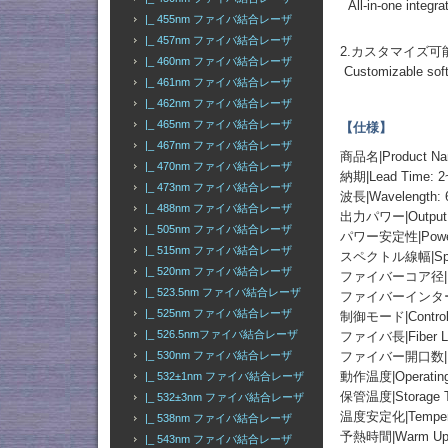
All-in-one integra
|_ 455nm ファイバ結合レーザ
|_ 457nm ファイバ結合レーザ
2.カスタマイズ
|_ 460nm ファイバ結合レーザ
Customizable softw
|_ 461nm ファイバ結合レーザ
|_ 462nm ファイバ結合レーザ
|_ 465nm ファイバ結合レーザ
【仕様】
|_ 467nm ファイバ結合レーザ
商品名|Product
|_ 470nm ファイバ結合レーザ
納期|Lead Time: 2
|_ 473nm ファイバ結合レーザ
波長|Wavelength: 
|_ 488nm ファイバ結合レーザ
出力パワー|Outp
|_ 505nm ファイバ結合レーザ
パワー安定性|Power St
|_ 515nm ファイバ結合レーザ
スペクトル線幅|Spect
|_ 520nm ファイバ結合レーザ
ファイバーコア径|Fiber
|_ 523.5nm ファイバ結合レーザ
ファイバーインターフェース
|_ 525nm ファイバ結合レーザ
制御モード|Contro
|_ 526.5nmファイバ結合レーザ
ファイバ長|Fiber Le
ファイバー開口数|Fiber
|_ 530nm ファイバ結合レーザ
動作温度|Operating 
|_ 532±1nm ファイバ結合レーザ
保管温度|Storage Te
|_ 532±3nm ファイバ結合レーザ
温度安定化|Temperatu
|_ 538nm ファイバ結合レーザ
予熱時間|Warm Up T
|_ 543nm ファイバ結合レーザ