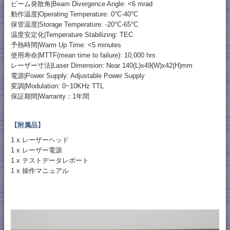
ビーム発散角|Beam Divergence Angle: <6 mrad
動作温度|Operating Temperature: 0°C-40°C
保管温度|Storage Temperature: -20°C-65°C
温度安定化|Temperature Stabilizing: TEC
予熱時間|Warm Up Time: <5 minutes
使用寿命|MTTF(mean time to failure): 10,000 hrs
レーザー寸法|Laser Dimension: Near 140(L)x49(W)x42(H)mm
電源|Power Supply: Adjustable Power Supply
変調|Modulation: 0~10KHz TTL
保証期間|Warranty：1年間
【附属品】
1 x レーザーヘッド
1 x レーザー電源
1 x テストデータレポート
1 x 操作マニュアル