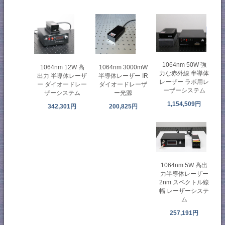
1064nm 50W 強
1064nm 12W 高
1064nm 3000mW
力な赤外線 半導体
出力 半導体レーザ
半導体レーザー IR
レーザー ラボ用レ
ー ダイオードレー
ダイオードレーザ
ーザーシステム
ザーシステム
ー光源
1,154,509円
342,301円
200,825円
1064nm 5W 高出
力半導体レーザー
2nm スペクトル線
幅 レーザーシステ
ム
257,191円