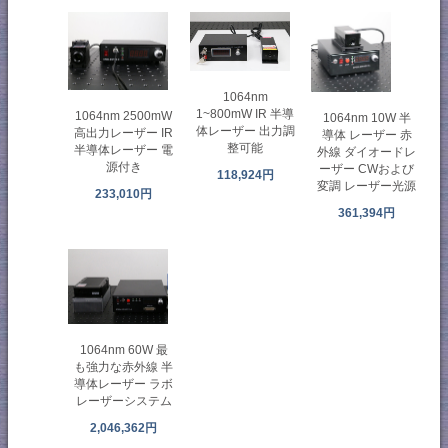
1064nm
1~800mW IR 半導
1064nm 2500mW
1064nm 10W 半
体レーザー 出力調
高出力レーザー IR
導体 レーザー 赤
整可能
半導体レーザー 電
外線 ダイオードレ
源付き
ーザー CWおよび
118,924円
変調 レーザー光源
233,010円
361,394円
1064nm 60W 最
も強力な赤外線 半
導体レーザー ラボ
レーザーシステム
2,046,362円