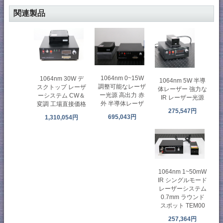
関連製品
1064nm 0~15W
1064nm 30W デ
1064nm 5W 半導
調整可能なレーザ
スクトップ レーザ
体レーザー 強力な
ー光源 高出力 赤
ーシステム CW＆
IR レーザー光源
外 半導体レーザ
変調 工場直接価格
275,547円
695,043円
1,310,054円
1064nm 1~50mW
IR シングルモード
レーザーシステム
0.7mm ラウンド
スポット TEM00
257,364円