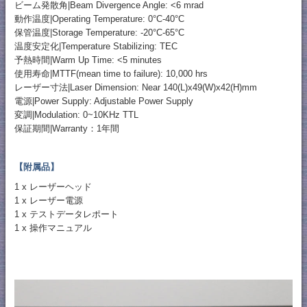
ビーム発散角|Beam Divergence Angle: <6 mrad
動作温度|Operating Temperature: 0°C-40°C
保管温度|Storage Temperature: -20°C-65°C
温度安定化|Temperature Stabilizing: TEC
予熱時間|Warm Up Time: <5 minutes
使用寿命|MTTF(mean time to failure): 10,000 hrs
レーザー寸法|Laser Dimension: Near 140(L)x49(W)x42(H)mm
電源|Power Supply: Adjustable Power Supply
変調|Modulation: 0~10KHz TTL
保証期間|Warranty：1年間
【附属品】
1 x レーザーヘッド
1 x レーザー電源
1 x テストデータレポート
1 x 操作マニュアル