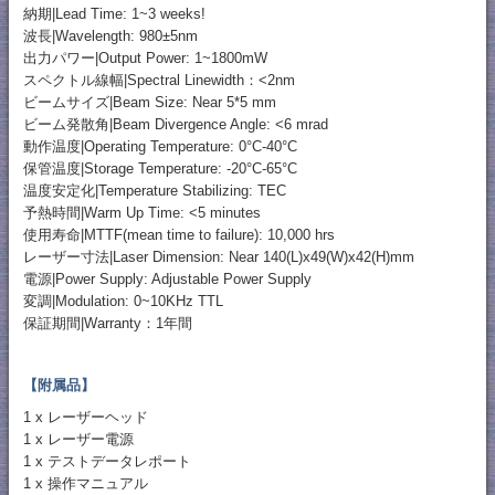
納期|Lead Time: 1~3 weeks!
波長|Wavelength: 980±5nm
出力パワー|Output Power: 1~1800mW
スペクトル線幅|Spectral Linewidth：<2nm
ビームサイズ|Beam Size: Near 5*5 mm
ビーム発散角|Beam Divergence Angle: <6 mrad
動作温度|Operating Temperature: 0°C-40°C
保管温度|Storage Temperature: -20°C-65°C
温度安定化|Temperature Stabilizing: TEC
予熱時間|Warm Up Time: <5 minutes
使用寿命|MTTF(mean time to failure): 10,000 hrs
レーザー寸法|Laser Dimension: Near 140(L)x49(W)x42(H)mm
電源|Power Supply: Adjustable Power Supply
変調|Modulation: 0~10KHz TTL
保証期間|Warranty：1年間
【附属品】
1 x レーザーヘッド
1 x レーザー電源
1 x テストデータレポート
1 x 操作マニュアル