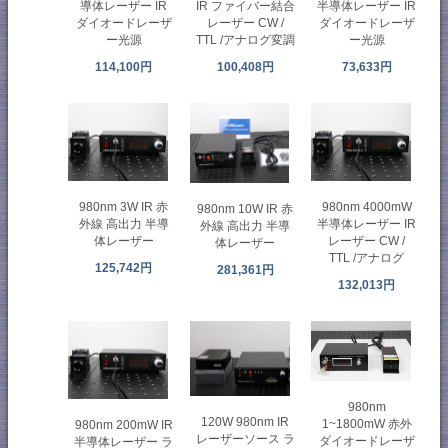
導体レーザー IR
IR ファイバー結合
半導体レーザー IR
ダイオードレーザ
レーザー CW /
ダイオードレーザ
ー光源
TTL /アナログ変調
ー光源
114,100円
100,408円
73,633円
980nm 3W IR 赤
980nm 4000mW
980nm 10W IR 赤
外線 高出力 半導
半導体レーザー IR
外線 高出力 半導
体レーザー
レーザー CW /
体レーザー
TTL /アナログ
125,742円
281,361円
132,013円
980nm
120W 980nm IR
1~1800mW 赤外
980nm 200mW IR
レーザーソース ラ
ダイオードレーザ
半導体レーザー ラ