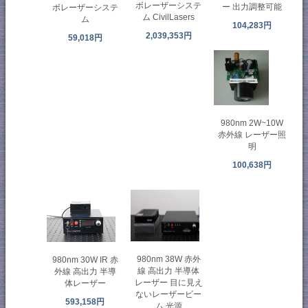
ボレーザーシステ
ー 出力調整可能
ボレーザーシステ
ム CivilLasers
ム
104,283円
2,039,353円
59,018円
980nm 2W~10W
赤外線 レーザー照
明
100,638円
980nm 38W 赤外
980nm 30W IR 赤
線 高出力 半導体
外線 高出力 半導
レーザー 目に見え
体レーザー
ないレーザービー
593,158円
ム 光源