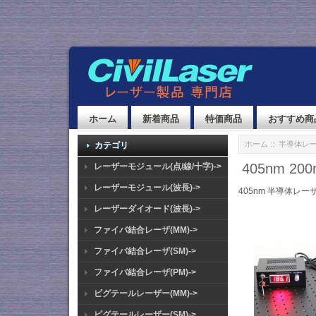
ホーム
新着商品
特価商品
おすすめ商
ホーム
::
半導体レ
カテゴリ
405nm 
レーザーモジュール(点/線/十字)->
レーザーモジュール(波長)->
405nm 半導体レー
レーザーダイオード(波長)->
ファイバ結合レーザ(MM)->
ファイバ結合レーザ(SM)->
ファイバ結合レーザ(PM)->
ピグテールレーザー(MM)->
ピグテールレーザー(SM)->