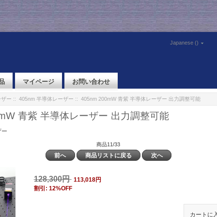
Japanese ()
品
マイページ
お問い合わせ
ーザー
::
405nm 半導体レーザー
:: 405nm 200mW 青紫 半導体レーザー 出力調整可能
200mW 青紫 半導体レーザー 出力調整可能
ザー
商品11/33
前へ
商品リストに戻る
次へ
128,300円
113,018円
割引: 12%OFF
カートに