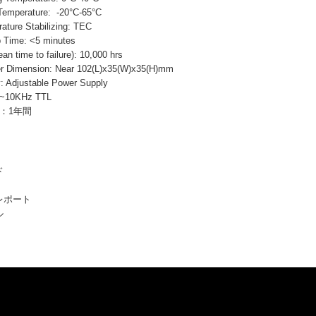
mperature: -20°C-65°C
re Stabilizing: TEC
ime: <5 minutes
ime to failure): 10,000 hrs
imension: Near 102(L)x35(W)x35(H)mm
 Adjustable Power Supply
0~10KHz TTL
ty：1年間
ド
タレポート
ル