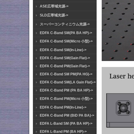
ASE広帯域光源->
SLD広帯域光源->
スーパーコンティニウム光源->
EDFA C-Band SM(PA BA HP)->
EDFA C-Band SM(Micro 小型)->
EDFA C-Band SM(In-Line)->
EDFA C-Band SM(Gain Flat)->
EDFA C-Band PM(Gain Flat)->
EDFA C-Band SM PM(PA HG)->
EDFA C-Band SM(LA Gain Flat)->
EDFA C-Band PM (PA BA HP)->
EDFA C-Band PM(Micro 小型)->
EDFA C-Band PM(In-Line)->
EDFA C-Band PM (BiD PA BA)->
EDFA L-Band SM (PA BA HP)->
EDFA L-Band PM (BA HP)->