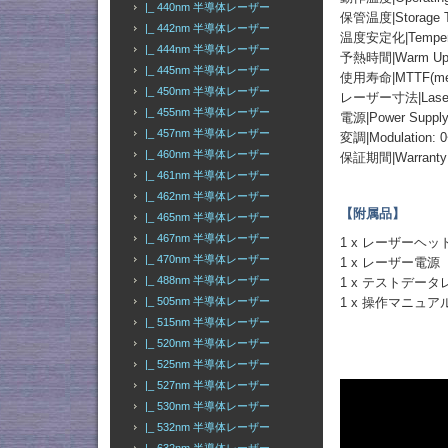
|_ 440nm 半導体レーザー
保管温度|Storage Te
|_ 442nm 半導体レーザー
温度安定化|Temperatu
|_ 444nm 半導体レーザー
予熱時間|Warm Up T
|_ 445nm 半導体レーザー
使用寿命|MTTF(mean t
|_ 450nm 半導体レーザー
レーザー寸法|Laser D
|_ 455nm 半導体レーザー
電源|Power Supply:
|_ 457nm 半導体レーザー
変調|Modulation: 
|_ 460nm 半導体レーザー
保証期間|Warran
|_ 461nm 半導体レーザー
|_ 462nm 半導体レーザー
【附属品】
|_ 465nm 半導体レーザー
|_ 467nm 半導体レーザー
1 x レーザーヘッ
|_ 470nm 半導体レーザー
1 x レーザー電源
|_ 488nm 半導体レーザー
1 x テストデー
1 x 操作マニュア
|_ 505nm 半導体レーザー
|_ 515nm 半導体レーザー
|_ 520nm 半導体レーザー
|_ 525nm 半導体レーザー
|_ 527nm 半導体レーザー
|_ 530nm 半導体レーザー
|_ 532nm 半導体レーザー