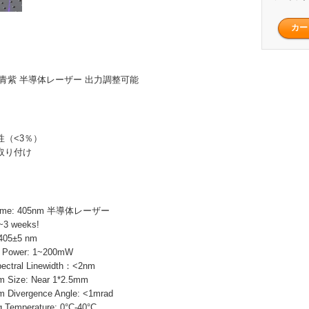
0mW 青紫 半導体レーザー 出力調整可能
性（<3％）
取り付け
Name: 405nm 半導体レーザー
~3 weeks!
405±5 nm
Power: 1~200mW
ral Linewidth：<2nm
ize: Near 1*2.5mm
vergence Angle: <1mrad
Temperature: 0°C-40°C