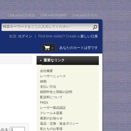
CivilLaser(English)
CivilLasers(日本語)
CivilLaser(한국어)
歓迎,
ログイン
|
First time visitor? Create a
新しい口座
あなたのカートは空です
重要なリンク
会社概要
レーザーニュース
納期
支払い方法
税関申告と関税の説明
配送料について
FAQs
レーザー製品認証
クレーム＆提案
最新のお知らせ
返品・交換・返金ポリシー
私たちのお客様
入れる: