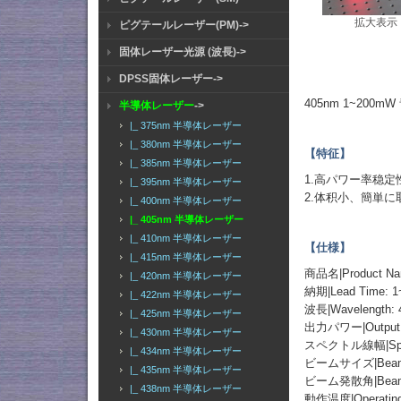
拡大表示
ピグテールレーザー(PM)->
固体レーザー光源 (波長)->
DPSS固体レーザー->
405nm 1~20
半導体レーザー
->
|_ 375nm 半導体レーザー
|_ 380nm 半導体レーザー
【特征】
|_ 385nm 半導体レーザー
1.高パワー率稳定
|_ 395nm 半導体レーザー
2.体积小、簡単に
|_ 400nm 半導体レーザー
|_ 405nm 半導体レーザー
|_ 410nm 半導体レーザー
【仕様】
|_ 415nm 半導体レーザー
商品名|Product 
|_ 420nm 半導体レーザー
納期|Lead Time: 1
|_ 422nm 半導体レーザー
波長|Wavelength: 
|_ 425nm 半導体レーザー
出力パワー|Output 
|_ 430nm 半導体レーザー
スペクトル線幅|Spect
|_ 434nm 半導体レーザー
ビームサイズ|Beam S
|_ 435nm 半導体レーザー
ビーム発散角|Beam Di
|_ 438nm 半導体レーザー
動作温度|Operating 