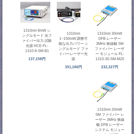
1310nm 8mW シ
1310nm 30mW
1310nm
ングルモード 光フ
DFB レーザー
1~150mW 調整可
ァイバー出力 試験
3MHz 狭線幅 SM
能な出力パワー シ
光源 HCE-FL-
ファイバー レーザ
ングルモード ファ
1310-8-SM-B1
ー モジュール FL-
イバーレーザー光
1310-30-SM-M20
137,159円
源
232,327円
351,166円
1310nm 20mW
SM ファイバー レ
ーザー 3MHz 狭線
幅 DFB レーザー
システム モジュー