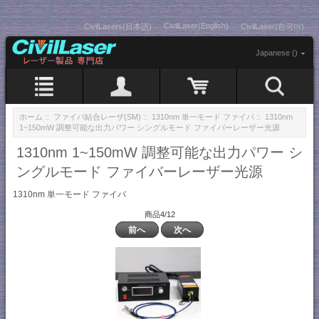
CivilLaser(English)
CivilLasers(日本語)
CivilLaser(한국어)
Japanese ()
ホーム
::
ファイバ結合レーザ(SM)
::
1310nm 単一モード ファイバ
:: 1310nm
1~150mW 調整可能な出力パワー シングルモード ファイバーレーザー光源
1310nm 1~150mW 調整可能な出力パワー シ
ングルモード ファイバーレーザー光源
1310nm 単一モード ファイバ
商品4/12
前へ
次へ