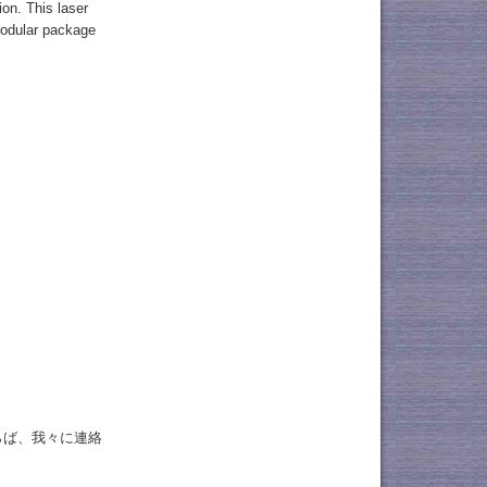
ion. This laser
 modular package
らば、我々に連絡