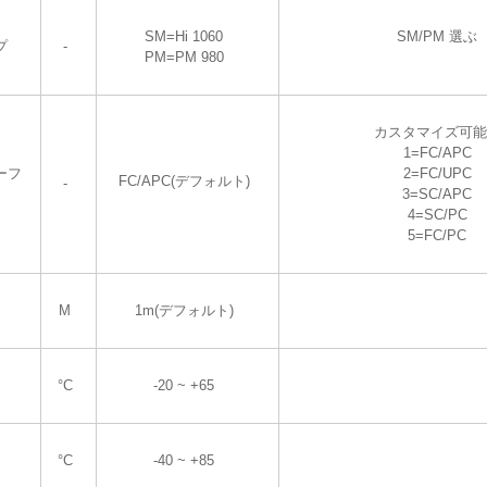
SM=Hi 1060
SM/PM 選ぶ
プ
-
PM=PM 980
カスタマイズ可能
1=FC/APC
ーフ
2=FC/UPC
FC/APC(デフォルト)
-
3=SC/APC
4=SC/PC
5=FC/PC
M
1m(デフォルト)
°C
-20 ~ +65
°C
-40 ~ +85