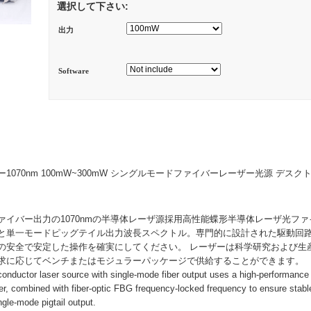
選択して下さい:
出力
Software
1070nm 100mW~300mW シングルモードファイバーレーザー光源 デスク
ァイバー出力の1070nmの半導体レーザ源採用高性能蝶形半導体レーザ光ファ
と単一モードピッグテイル出力波長スペクトル。専門的に設計された駆動回路
の安全で安定した操作を確実にしてください。 レーザーは科学研究および生
求に応じてベンチまたはモジュラーパッケージで供給することができます。
ductor laser source with single-mode fiber output uses a high-performance 
r, combined with fiber-optic FBG frequency-locked frequency to ensure stabl
gle-mode pigtail output.