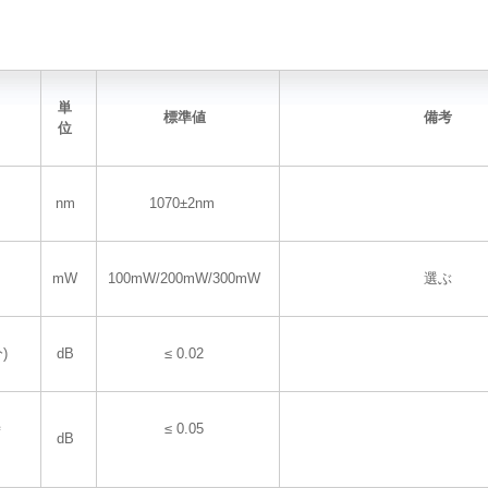
単
標準値
備考
位
nm
1070±2nm
mW
100mW/200mW/300mW
選ぶ
)
dB
≤ 0.02
時
≤ 0.05
dB