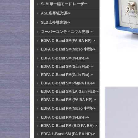
SLM 単一縦モード レーザー
ASE広帯域光源->
SLD広帯域光源->
スーパーコンティニウム光源->
EDFA C-Band SM(PA BA HP)->
EDFA C-Band SM(Micro 小型)->
EDFA C-Band SM(In-Line)->
EDFA C-Band SM(Gain Flat)->
EDFA C-Band PM(Gain Flat)->
EDFA C-Band SM PM(PA HG)->
EDFA C-Band SM(LA Gain Flat)->
EDFA C-Band PM (PA BA HP)->
EDFA C-Band PM(Micro 小型)->
EDFA C-Band PM(In-Line)->
EDFA C-Band PM (BiD PA BA)->
EDFA L-Band SM (PA BA HP)->