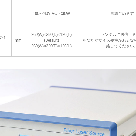
-
100~240V AC, <30W
電源含めます
260(W)×280(D)×120(H)
ランダムに送信しま
サイ
mm
(Default)
あなたがサイズ要件があるな
260(W)×320(D)×120(H)
絡してください