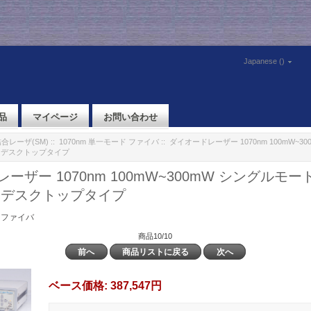
Japanese ()
品
マイページ
お問い合わせ
合レーザ(SM)
::
1070nm 単一モード ファイバ
:: ダイオードレーザー 1070nm 100mW~
 デスクトップタイプ
ーザー 1070nm 100mW~300mW シングルモー
 デスクトップタイプ
ド ファイバ
商品10/10
前へ
商品リストに戻る
次へ
ベース価格:
387,547円