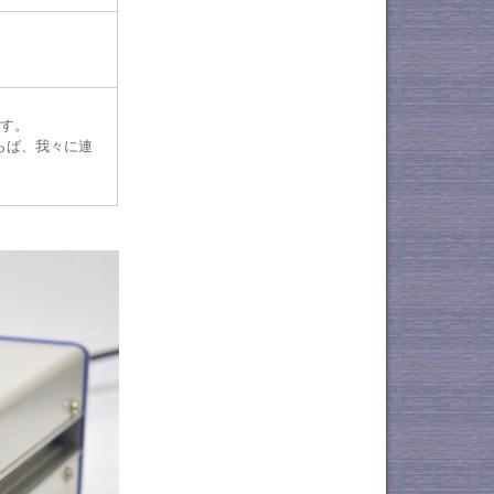
す。
らば、我々に連
。