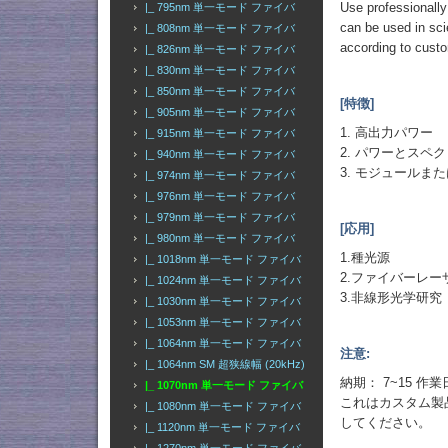
Use professionally
|_ 795nm 単一モード ファイバ
can be used in sci
|_ 808nm 単一モード ファイバ
according to cust
|_ 826nm 単一モード ファイバ
|_ 830nm 単一モード ファイバ
|_ 850nm 単一モード ファイバ
[特徴]
|_ 905nm 単一モード ファイバ
1. 高出力パワー
|_ 915nm 単一モード ファイバ
2. パワーとスペ
|_ 940nm 単一モード ファイバ
3. モジュールま
|_ 974nm 単一モード ファイバ
|_ 976nm 単一モード ファイバ
|_ 979nm 単一モード ファイバ
[応用]
|_ 980nm 単一モード ファイバ
1.種光源
|_ 1018nm 単一モード ファイバ
2.ファイバーレー
|_ 1024nm 単一モード ファイバ
3.非線形光学研究
|_ 1030nm 単一モード ファイバ
|_ 1053nm 単一モード ファイバ
|_ 1064nm 単一モード ファイバ
注意:
|_ 1064nm SM 超狭線幅 (20kHz)
納期： 7~15 作
|_ 1070nm 単一モード ファイバ
これはカスタム製
|_ 1080nm 単一モード ファイバ
してください。
|_ 1120nm 単一モード ファイバ