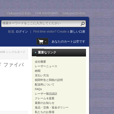
CivilLaser(English)
CivilLasers(日本語)
CivilLaser(한국어)
歓迎,
ログイン
|
First time visitor? Create a
新しい口座
あなたのカートは空です
300mW シングルモード
重要なリンク
会社概要
ド ファイバ
レーザーニュース
納期
支払い方法
税関申告と関税の説明
配送料について
FAQs
レーザー製品認証
クレーム＆提案
最新のお知らせ
返品・交換・返金ポリシー
私たちのお客様