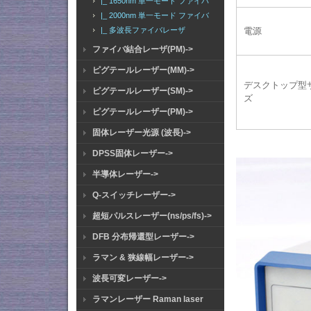
|_ 1650nm 単一モード ファイバ
|_ 2000nm 単一モード ファイバ
|_ 多波長ファイバレーザ
電源
ファイバ結合レーザ(PM)->
ピグテールレーザー(MM)->
デスクトップ型
ピグテールレーザー(SM)->
ズ
ピグテールレーザー(PM)->
固体レーザー光源 (波長)->
DPSS固体レーザー->
半導体レーザー->
Q-スイッチレーザー->
超短パルスレーザー(ns/ps/fs)->
DFB 分布帰還型レーザー->
ラマン & 狭線幅レーザー->
波長可変レーザー->
ラマンレーザー Raman laser