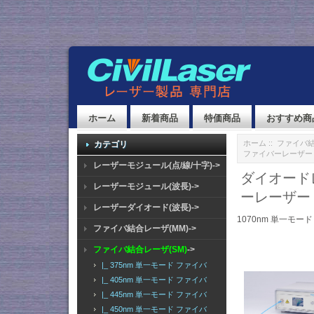
ホーム
新着商品
特価商品
おすすめ商
ホーム
::
ファイバ結
カテゴリ
ファイバーレーザー
レーザーモジュール(点/線/十字)->
ダイオードレ
レーザーモジュール(波長)->
ーレーザー
レーザーダイオード(波長)->
1070nm 単一モー
ファイバ結合レーザ(MM)->
ファイバ結合レーザ(SM)
->
|_ 375nm 単一モード ファイバ
|_ 405nm 単一モード ファイバ
|_ 445nm 単一モード ファイバ
|_ 450nm 単一モード ファイバ