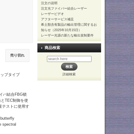
注文の说明
注文光ファイバー結合レーザー
レーザービデオ
アフターサービス補足
希土類含有製品の輸出管理に関するお
知らせ（2025年10月15日）
レーザー光源の新たな輸出規制要件
商品検索
売り切れ
詳細検索
トップタイプ
イバ結合FBG锁
とTEC制御を使
産テストに使用す
butterfly
e spectral