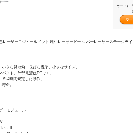
カートに
mW 赤色レーザーモジュールドット 粗いレーザービーム バーレーザーステージライ
ト、小さな発散角、良好な視準、小さなサイズ。
コンパクト、外部電源はDCです。
Cの範囲で24時間安定した動作。
い寿命。
ザーモジュール
W
ssIII