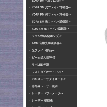
EDFA for Pulse Laser->
YDFA SM 光ファイバ増幅器->
YDFA PM 光ファイバ増幅器->
TDFA SM 光ファイバ増幅器->
SOA SM 光ファイバ増幅器->
ラマン増幅器(ポンプ)->
AOM 音響光学変調器->
光ファイバ部品->
ビーム拡大器/平行
ラボLED光源
フォトダイオード(PD)->
パルスレーザダイオード->
赤外線レーザー照明
レーザーパワーメータ->
レーザー 彫刻機