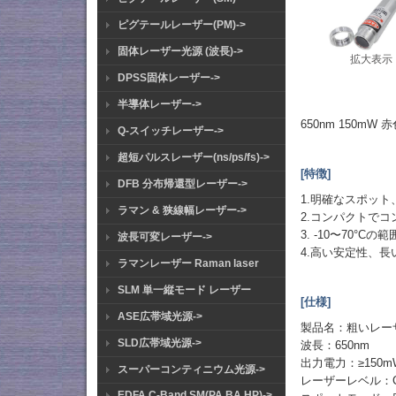
ピグテールレーザー(PM)->
固体レーザー光源 (波長)->
拡大表示
DPSS固体レーザー->
半導体レーザー->
650nm 150
Q-スイッチレーザー->
超短パルスレーザー(ns/ps/fs)->
[特徴]
DFB 分布帰還型レーザー->
1.明確なスポッ
ラマン & 狭線幅レーザー->
2.コンパクトで
3. -10〜70°
波長可変レーザー->
4.高い安定性、長
ラマンレーザー Raman laser
SLM 単一縦モード レーザー
[仕様]
ASE広帯域光源->
製品名：粗いレー
SLD広帯域光源->
波長：650nm
出力電力：≥150m
スーパーコンティニウム光源->
レーザーレベル：Cla
EDFA C-Band SM(PA BA HP)->