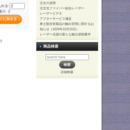
注文の说明
入れる:
注文光ファイバー結合レーザー
最小: 2
レーザービデオ
アフターサービス補足
希土類含有製品の輸出管理に関するお
知らせ（2025年10月15日）
レーザー光源の新たな輸出規制要件
ト
商品検索
詳細検索