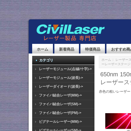
ホーム
新着商品
特価商品
おすすめ商
ホーム
::
レーザー
カテゴリ
ーレーザーステージ
レーザーモジュール(点/線/十字)->
650nm 
レーザーモジュール(波長)->
レーザース
レーザーダイオード(波長)->
赤色の粗いレーザー
ファイバ結合レーザ(MM)->
ファイバ結合レーザ(SM)->
ファイバ結合レーザ(PM)->
ピグテールレーザー(MM)->
ピグテールレーザー(SM)->