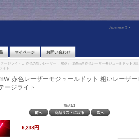
Japanese ()
品
マイページ
お問い合わせ
ステージライト
::
赤色の粗いレーザー
:: 650nm 150mW 赤色レーザーモジュールドット 
ライト
150mW 赤色レーザーモジュールドット 粗いレーザ
テージライト
商品3/3
前へ
商品リストに戻る
次へ
6,238円