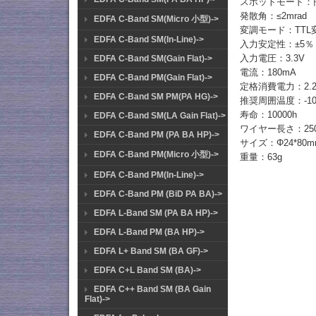
スポットモード：
発散角：≤2mrad
EDFA C-Band SM(Micro 小型)->
変調モード：TTL
EDFA C-Band SM(In-Line)->
入力安定性：±5％
入力電圧：3.3V
EDFA C-Band SM(Gain Flat)->
電流：180mA
EDFA C-Band PM(Gain Flat)->
定格消費電力：2.
EDFA C-Band SM PM(PA HG)->
推奨周囲温度：-10
寿命：10000h
EDFA C-Band SM(LA Gain Flat)->
ワイヤー長さ：25
EDFA C-Band PM (PA BA HP)->
サイズ：Φ24*80m
EDFA C-Band PM(Micro 小型)->
重量：63g
EDFA C-Band PM(In-Line)->
EDFA C-Band PM (BiD PA BA)->
EDFA L-Band SM (PA BA HP)->
EDFA L-Band PM (BA HP)->
EDFA L+ Band SM (BA GF)->
EDFA C+L Band SM (BA)->
EDFA C++ Band SM (BA Gain
Flat)->