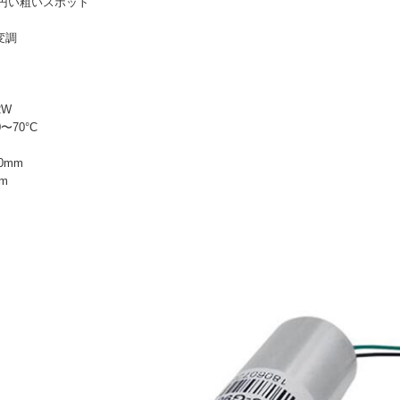
円い粗いスポット
変調
2W
〜70°C
0mm
m