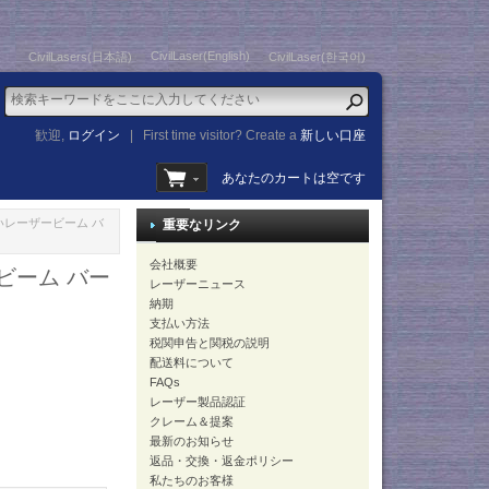
CivilLaser(English)
CivilLasers(日本語)
CivilLaser(한국어)
歓迎,
ログイン
|
First time visitor? Create a
新しい口座
あなたのカートは空です
粗いレーザービーム バ
重要なリンク
会社概要
ービーム バー
レーザーニュース
納期
支払い方法
税関申告と関税の説明
配送料について
FAQs
レーザー製品認証
クレーム＆提案
最新のお知らせ
返品・交換・返金ポリシー
私たちのお客様