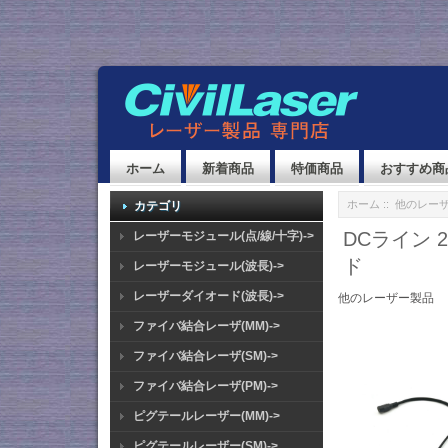
ホーム
新着商品
特価商品
おすすめ商
ホーム
::
他のレー
カテゴリ
DCライン
レーザーモジュール(点/線/十字)->
ド
レーザーモジュール(波長)->
レーザーダイオード(波長)->
他のレーザー製品
ファイバ結合レーザ(MM)->
ファイバ結合レーザ(SM)->
ファイバ結合レーザ(PM)->
ピグテールレーザー(MM)->
ピグテールレーザー(SM)->