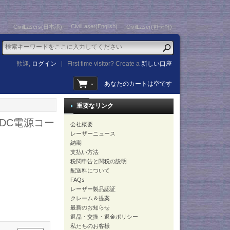
CivilLaser(English)
CivilLasers(日本語)
CivilLaser(한국어)
歓迎,
ログイン
|
First time visitor? Create a
新しい口座
あなたのカートは空です
重要なリンク
DC電源コー
会社概要
レーザーニュース
納期
支払い方法
税関申告と関税の説明
配送料について
FAQs
レーザー製品認証
クレーム＆提案
最新のお知らせ
返品・交換・返金ポリシー
私たちのお客様