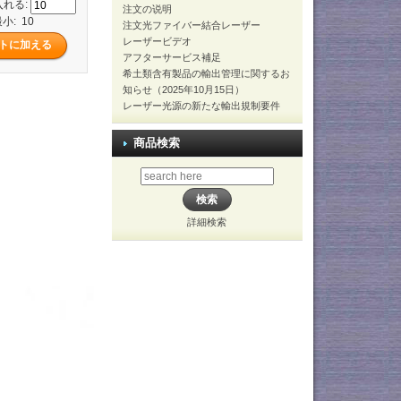
入れる:
注文の说明
小: 10
注文光ファイバー結合レーザー
レーザービデオ
アフターサービス補足
希土類含有製品の輸出管理に関するお
知らせ（2025年10月15日）
レーザー光源の新たな輸出規制要件
商品検索
詳細検索