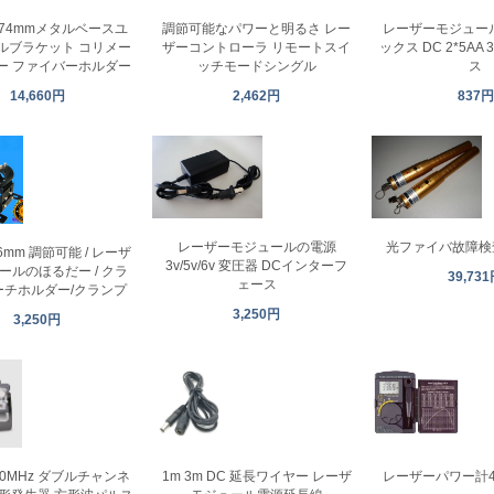
調節可能なパワーと明るさ レー
φ74mmメタルベースユ
レーザーモジュー
ザーコントローラ リモートスイ
ルブラケット コリメー
ックス DC 2*5AA
ッチモードシングル
ー ファイバーホルダー
ス
2,462円
14,660円
837円
光ファイバ故障検査
レーザーモジュールの電源
6mm 調節可能 / レーザ
3v/5v/6v 変圧器 DCインターフ
ールのほるだー / クラ
39,73
ェース
ーチホルダー/クランプ
3,250円
3,250円
/60MHz ダブルチャンネ
1m 3m DC 延長ワイヤー レーザ
レーザーパワー計40