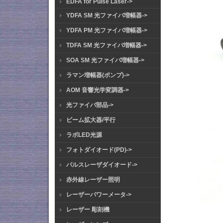
EDFA for Pulse Laser->
YDFA SM 光ファイバ増幅器->
YDFA PM 光ファイバ増幅器->
TDFA SM 光ファイバ増幅器->
SOA SM 光ファイバ増幅器->
ラマン増幅器(ポンプ)->
AOM 音響光学変調器->
光ファイバ部品->
ビーム拡大器/平行
ラボLED光源
フォトダイオード(PD)->
パルスレーザダイオード->
赤外線レーザー照明
レーザーパワーメータ->
レーザー 彫刻機