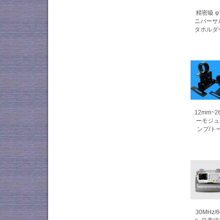
精密級 
ニバーサ
タホルダ
12mm~2
ーモジュ
ンプ/ト
30MHz