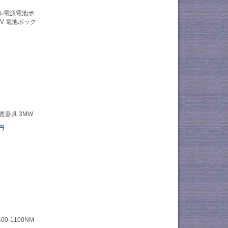
ル電源電池ボ
 3V 電池ボック
器具 3MW
1円
0-1100NM