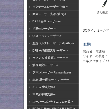
ピグテールレーザー(PM)->
拡大表示
固体レーザー光源 (波長)->
DPSS固体レーザー->
半導体レーザー->
DCライン 2本の
Q-スイッチレーザー->
超短パルスレーザー(ns/ps/fs)->
[仕様]
DFB 分布帰還型レーザー->
製品名：電源線
ワイヤーの長さ： 2
ラマン & 狭線幅レーザー->
コネクタサイズ：5.
波長可変レーザー->
ラマンレーザー Raman laser
SLM 単一縦モード レーザー
ASE広帯域光源->
SLD広帯域光源->
スーパーコンティニウム光源->
EDFA C-Band SM(PA BA HP)->