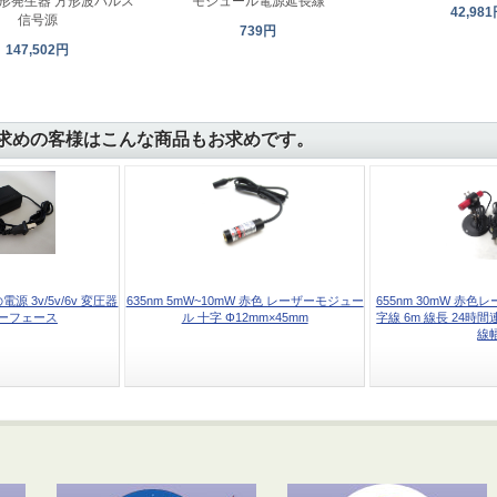
波形発生器 方形波パルス
モジュール電源延長線
42,98
信号源
739円
147,502円
求めの客様はこんな商品もお求めです。
 3v/5v/6v 変圧器
635nm 5mW~10mW 赤色 レーザーモジュー
655nm 30mW 赤
ーフェース
ル 十字 Φ12mm×45mm
字線 6m 線長 24時
線