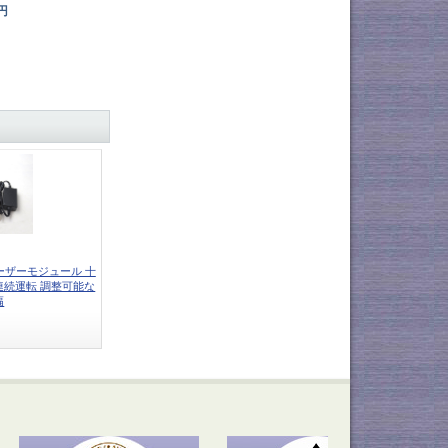
1円
色レーザーモジュール 十
間連続運転 調整可能な
幅