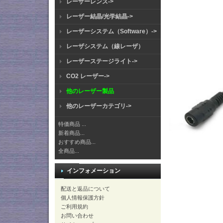
レーザーレンズ->
レーザー結晶/光学結晶->
レーザーシステム（Software）->
レーザシステム（線レーザ）
レーザーステージライト->
CO2 レーザー->
他のレーザー製品
他のレーザーカテゴリ->
特価商品 ...
新着商品...
おすすめ商品...
全商品...
インフォメーション
配送と返品について
個人情報保護方針
ご利用規約
お問い合わせ