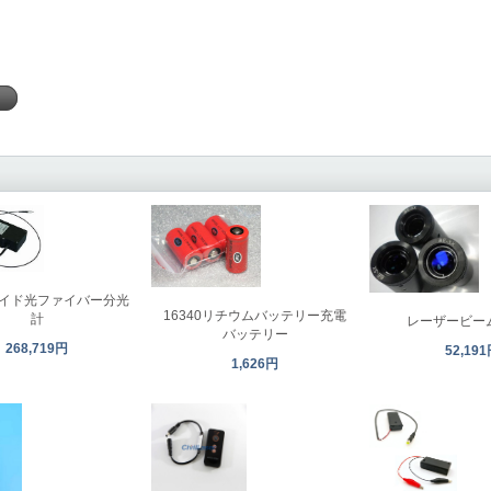
く
イド光ファイバー分光
16340リチウムバッテリー充電
計
レーザービー
バッテリー
268,719円
52,19
1,626円