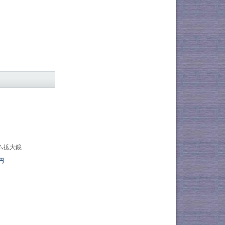
ム拡大鏡
1円