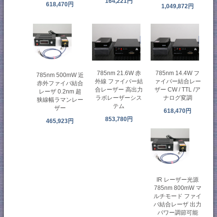
164,221円
618,470円
1,049,872円
785nm 21.6W 赤
785nm 14.4W フ
785nm 500mW 近
外線 ファイバー結
ァイバー結合レー
赤外ファイバ結合
合レーザー 高出力
ザー CW / TTL /ア
レーザ 0.2nm 超
ラボレーザーシス
ナログ変調
狭線幅ラマンレー
テム
ザー
618,470円
853,780円
465,923円
IR レーザー光源
785nm 800mW マ
ルチモード ファイ
バ結合レーザ 出力
パワー調節可能