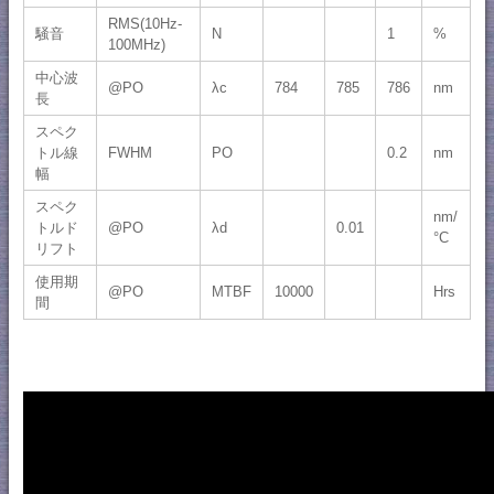
RMS(10Hz-
騒音
N
1
%
100MHz)
中心波
@PO
λc
784
785
786
nm
長
スペク
トル線
FWHM
PO
0.2
nm
幅
スペク
nm/
トルド
@PO
λd
0.01
°C
リフト
使用期
@PO
MTBF
10000
Hrs
間