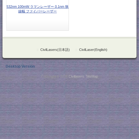
532nm 100mW ラマンレーザー 0.1nm 狭
線幅 ファイバーレーザー
::
CivilLasers(日本語)
::
CivilLaser(English)
Desktop Version
Copyright © 2026
Civillasers
.
SiteMap