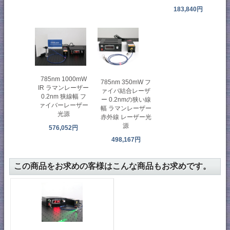
183,840円
785nm 1000mW
785nm 350mW フ
IR ラマンレーザー
ァイバ結合レーザ
0.2nm 狭線幅 フ
ー 0.2nmの狭い線
ァイバーレーザー
幅 ラマンレーザー
光源
赤外線 レーザー光
源
576,052円
498,167円
この商品をお求めの客様はこんな商品もお求めです。