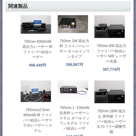
関連製品
785nm 3W 高出力
785nm 4000mW
785nm 8W 高出力
IR ファイバーレー
高出力レーザー IR
ファイバー結合レ
ザー オールインワ
ファイバー結合レ
ーザー NIR レーザ
ンタイプ
ーザー
ー光源
306,887円
406,449円
387,774円
785nm 1~100mW
785nm±0.5nm
785nm 28W 強力
近赤外 レーザーシ
400mW IR ファイ
な 赤外線 ファイ
ステム オールイン
バー結合レーザー
バー結合レーザー
ワンモデル ファイ
ラボレーザーシス
出力パワー調整可
バ結合レーザ
テム
能