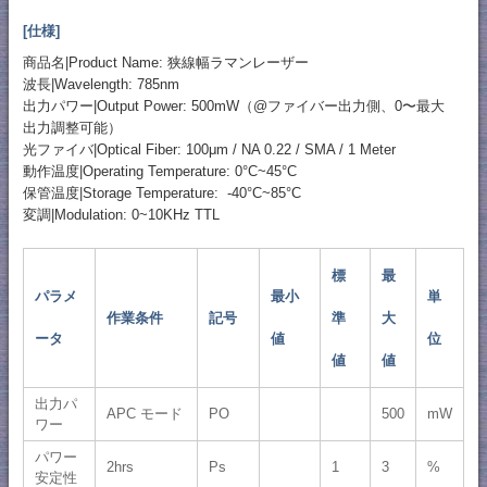
[仕様]
商品名|Product Name: 狭線幅ラマンレーザー
波長|Wavelength: 785nm
出力パワー|Output Power: 500mW（@ファイバー出力側、0〜最大
出力調整可能）
光ファイバ|Optical Fiber: 100μm / NA 0.22 / SMA / 1 Meter
動作温度|Operating Temperature: 0°C~45°C
保管温度|Storage Temperature: -40°C~85°C
変調|Modulation: 0~10KHz TTL
標
最
パラメ
最小
単
作業条件
記号
準
大
ータ
値
位
値
値
出力パ
APC モード
PO
500
mW
ワー
パワー
2hrs
Ps
1
3
%
安定性