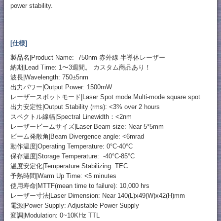
power stability.
[仕様]
製品名|Product Name: 750nm 赤外線 半導体レーザー
納期|Lead Time: 1〜3週間。 カスタム商品あり！
波長|Wavelength: 750±5nm
出力パワー|Output Power: 1500mW
レーザースポットモード|Laser Spot mode:Multi-mode square spot
出力安定性|Output Stability (rms): <3% over 2 hours
スペクトル線幅|Spectral Linewidth：<2nm
レーザービームサイズ|Laser Beam size: Near 5*5mm
ビーム発散角|Beam Divergence angle: <6mrad
動作温度|Operating Temperature: 0°C-40°C
保存温度|Storage Temperature: -40°C-85°C
温度安定化|Temperature Stabilizing: TEC
予熱時間|Warm Up Time: <5 minutes
使用寿命|MTTF(mean time to failure): 10,000 hrs
レーザー寸法|Laser Dimension: Near 140(L)x49(W)x42(H)mm
電源|Power Supply: Adjustable Power Supply
変調|Modulation: 0~10KHz TTL