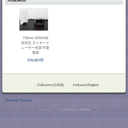
750nm 1500mW
高安定 ダイオード
レーザー光源 可変
電源
370,457円
::
CivilLasers(日本語)
::
CivilLaser(English)
Desktop Version
Copyright © 2026
Civillasers
.
SiteMap