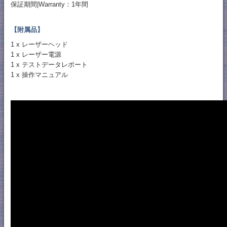
保証期間|Warranty：1年間
【附属品】
1 x レーザーヘッド
1 x レーザー電源
1 x テストデータレポート
1 x 操作マニュアル