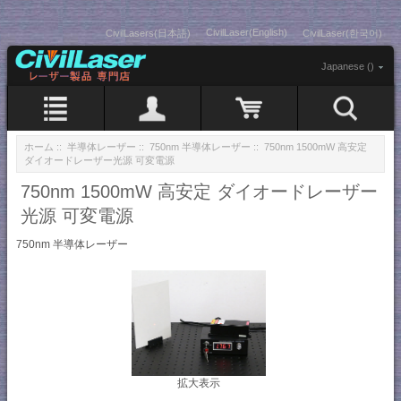
CivilLaser(English)
CivilLasers(日本語)
CivilLaser(한국어)
Japanese ()
ホーム
::
半導体レーザー
::
750nm 半導体レーザー
:: 750nm 1500mW 高安定
ダイオードレーザー光源 可変電源
750nm 1500mW 高安定 ダイオードレーザー
光源 可変電源
750nm 半導体レーザー
拡大表示