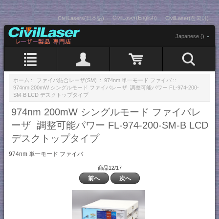
CivilLaser(English)
CivilLasers(日本語)
CivilLaser(한국어)
Japanese ()
ホーム
::
ファイバ結合レーザ(SM)
::
974nm 単一モード ファイバ
::
974nm 200mW シングルモード ファイバレーザ 調整可能パワー FL-974-200-
SM-B LCD デスクトップタイプ
974nm 200mW シングルモード ファイバレ
ーザ 調整可能パワー FL-974-200-SM-B LCD
デスクトップタイプ
974nm 単一モード ファイバ
商品12/17
前へ
次へ