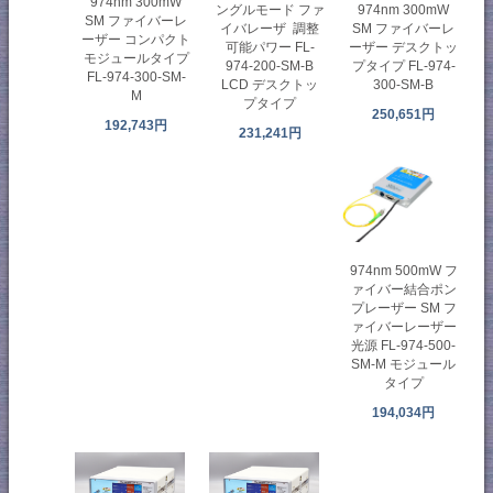
974nm 300mW
ングルモード ファ
974nm 300mW
SM ファイバーレ
イバレーザ 調整
SM ファイバーレ
ーザー コンパクト
可能パワー FL-
ーザー デスクトッ
モジュールタイプ
974-200-SM-B
プタイプ FL-974-
FL-974-300-SM-
LCD デスクトッ
300-SM-B
M
プタイプ
250,651円
192,743円
231,241円
974nm 500mW フ
ァイバー結合ポン
プレーザー SM フ
ァイバーレーザー
光源 FL-974-500-
SM-M モジュール
タイプ
194,034円