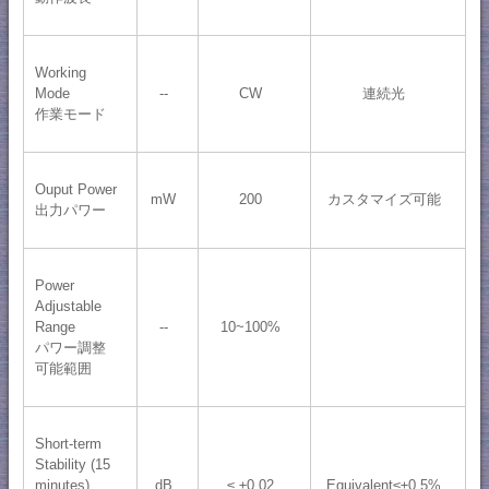
Working
Mode
--
CW
連続光
作業モード
Ouput Power
mW
200
カスタマイズ可能
出力パワー
Power
Adjustable
Range
--
10~100%
パワー調整
可能範囲
Short-term
Stability (15
minutes)
dB
≤ ±0.02
Equivalent≤±0.5%