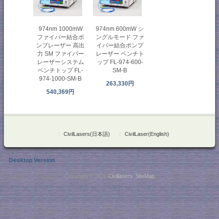
974nm 1000mW
974nm 600mW シ
ファイバー結合ポ
ングルモード ファ
ンプレーザー 高出
イバー結合ポンプ
力 SM ファイバー
レーザー ベンチト
レーザーシステム
ップ FL-974-600-
ベンチトップ FL-
SM-B
974-1000-SM-B
263,330円
540,369円
::
CivilLasers(日本語)
::
CivilLaser(English)
Desktop Version
Copyright © 2026
Civillasers
.
SiteMap