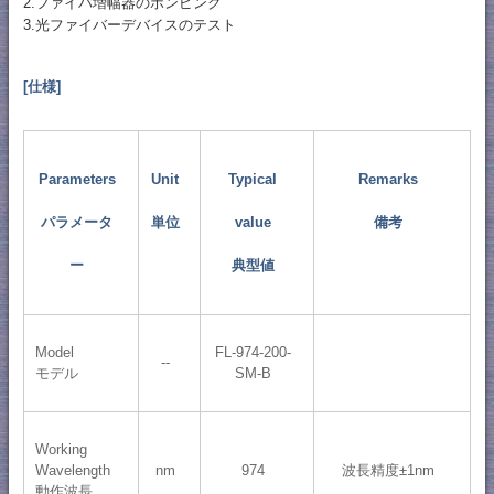
2.ファイバ増幅器のポンピング
3.光ファイバーデバイスのテスト
[仕様]
Parameters
Unit
Typical
Remarks
パラメータ
単位
value
備考
ー
典型値
Model
FL-974-200-
--
モデル
SM-B
Working
Wavelength
nm
974
波長精度±1nm
動作波長