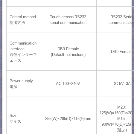
Control method
Touch screen/RS232
RS232 Serial
制御方法
serial communication
communicatio
Communication
interface
DB9 Female
DB9 Female
通信インターフ
(Default not include)
ェース
Power supply
AC 100~240V
DC 5V, 3A
電源
M20:
125(W)×150(D)×20
Size
255(W)×285(D)×115(H)mm
M15:
サイズ
90(W)×70(D)×15(
(選ぶ)