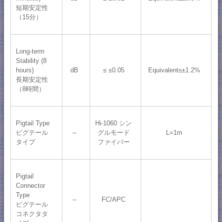
短期安定性
（15分）
Long-term
Stability (8
hours)
dB
≤ ±0.05
Equivalent≤±1.2%
長期安定性
（8時間）
Pigtail Type
Hi-1060 シン
ピグテール
--
グルモード
L=1m
タイプ
ファイバー
Pigtail
Connector
Type
--
FC/APC
ピグテール
コネクタタ