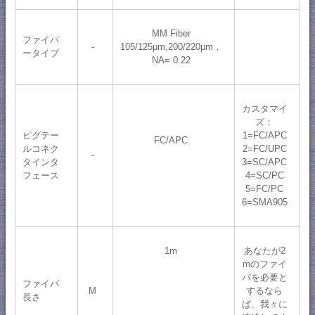
MM Fiber
ファイバ
-
105/125μm,200/220μm，
ータイプ
NA= 0.22
カスタマイ
ズ：
ピグテー
1=FC/APC
FC/APC
ルコネク
2=FC/UPC
-
タインタ
3=SC/APC
フェース
4=SC/PC
5=FC/PC
6=SMA905
1m
あなたが2
mのファイ
バを必要と
ファイバ
M
するなら
長さ
ば、我々に