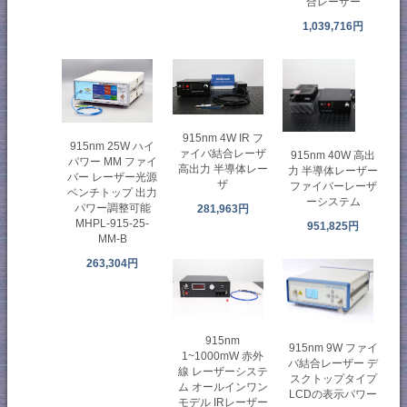
合レーザー
1,039,716円
915nm 4W IR フ
915nm 25W ハイ
ァイバ結合レーザ
915nm 40W 高出
パワー MM ファイ
高出力 半導体レー
力 半導体レーザー
バー レーザー光源
ザ
ファイバーレーザ
ベンチトップ 出力
ーシステム
パワー調整可能
281,963円
MHPL-915-25-
951,825円
MM-B
263,304円
915nm
915nm 9W ファイ
1~1000mW 赤外
バ結合レーザー デ
線 レーザーシステ
スクトップタイプ
ム オールインワン
LCDの表示パワー
モデル IRレーザー