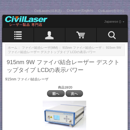
CivilLaser(English)
CivilLasers(日本語)
CivilLaser(한국어)
Japanese ()
ホーム
::
ファイバ結合レーザ(MM)
::
915nm ファイバ結合レーザ
:: 915nm 9W
ファイバ結合レーザー デスクトップタイプ LCDの表示パワー
915nm 9W ファイバ結合レーザー デスクト
ップタイプ LCDの表示パワー
915nm ファイバ結合レーザ
商品18/20
前へ
次へ