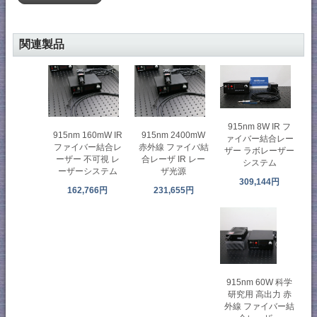
関連製品
915nm 8W IR フ
915nm 160mW IR
915nm 2400mW
ァイバー結合レー
ファイバー結合レ
赤外線 ファイバ結
ザー ラボレーザー
ーザー 不可視 レ
合レーザ IR レー
システム
ーザーシステム
ザ光源
309,144円
162,766円
231,655円
915nm 60W 科学
研究用 高出力 赤
外線 ファイバー結