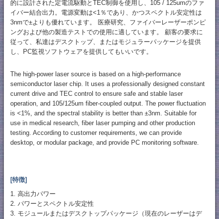
的に設計された定電流駆動とTEC制御を使用し、105 / 125umのファ
イバー結合出力。電源変動は<1％であり、かつスペクトル安定性は
3nmで±よりも優れています。 医療研究、ファイバーレーザーポンピ
ングおよび他の製造テストでの使用に適しています。 顧客の要求に
従って、私達はデスクトップ、またはモジュラーパッケージを提供
し、PC監視ソフトウェアを提供してもいいです。
The high-power laser source is based on a high-performance
semiconductor laser chip. It uses a professionally designed constant
current drive and TEC control to ensure safe and stable laser
operation, and 105/125um fiber-coupled output. The power fluctuation
is <1%, and the spectral stability is better than ±3nm. Suitable for
use in medical research, fiber laser pumping and other production
testing. According to customer requirements, we can provide
desktop, or modular package, and provide PC monitoring software.
[特徴]
1. 高出力パワー
2. パワーとスペクトル安定性
3. モジュールまたはデスクトップパッケージ（現在のレーザーはデ