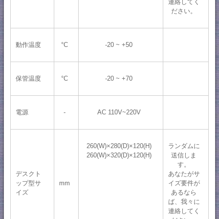
連絡してく
ださい。
動作温度
°C
-20 ~ +50
保管温度
°C
-20 ~ +70
電源
-
AC 110V~220V
260(W)×280(D)×120(H)
ランダムに
260(W)×320(D)×120(H)
送信しま
す。
デスクト
あなたがサ
ップ型サ
mm
イズ要件が
イズ
あるなら
ば、我々に
連絡してく