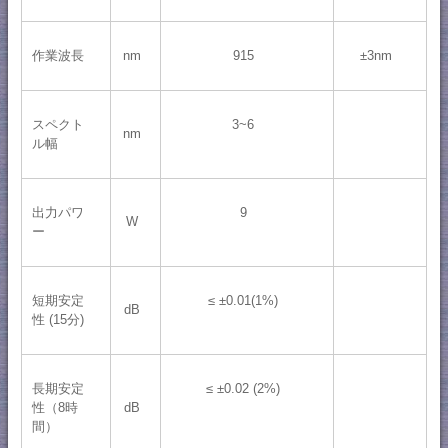
作業波長
nm
915
±3nm
スペクト
3~6
nm
ル幅
出力パワ
9
W
ー
短期安定
≤ ±0.01(1%)
dB
性 (15分)
長期安定
≤ ±0.02 (2%)
性（8時
dB
間）