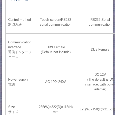
Control method
Touch screen/RS232
RS232 Serial
制御方法
serial communication
communication
Communication
interface
DB9 Female
DB9 Female
通信インターフ
(Default not include)
ェース
DC 12V
Power supply
(The default is DC
AC 100~240V
電源
interface, with powe
adapter)
Size
255(W)×322(D)×115(H)
125(W)×150(D)×31.5(
サイズ
mm