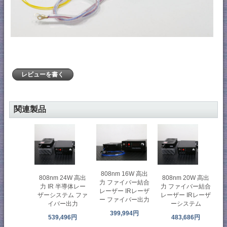
レビューを書く
関連製品
808nm 16W 高出
808nm 24W 高出
808nm 20W 高出
力 ファイバー結合
力 IR 半導体レー
力 ファイバー結合
レーザー IRレーザ
ザーシステム ファ
レーザー IRレーザ
ー ファイバー出力
イバー出力
ーシステム
399,994円
539,496円
483,686円