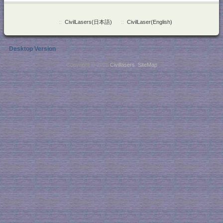
::
CivilLasers(日本語)
::
CivilLaser(English)
Desktop Version
Copyright © 2026
Civillasers
.
SiteMap