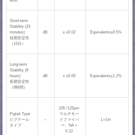
Short-term
Stability (15
minutes)
dB
≤ ±0.02
Equivalent≤±0.5%
短期安定性
（15分）
Long-term
Stability (8
hours)
dB
≤ ±0.05
Equivalent≤±1.2%
長期安定性
（8時間）
105 /125μm
Pigtail Type
マルチモー
ピグテール
--
ドファイバ
L=1m
タイプ
ー、NA =
0.22