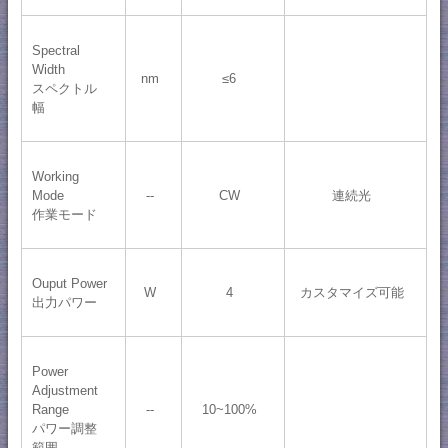
Spectral
Width
nm
≤6
スペクトル
幅
Working
Mode
--
CW
連続光
作業モード
Ouput Power
W
4
カスタマイズ可能
出力パワー
Power
Adjustment
Range
--
10~100%
パワー調整
範囲