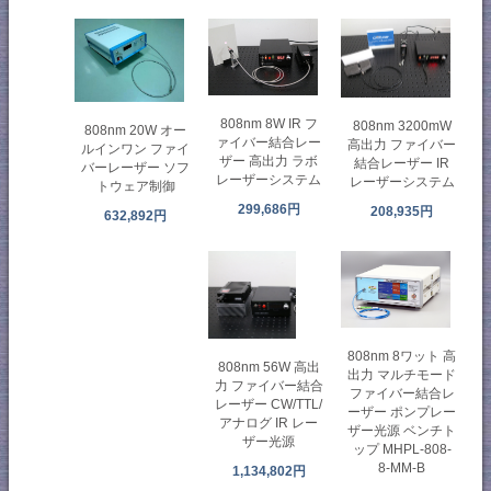
808nm 8W IR フ
808nm 3200mW
808nm 20W オー
ァイバー結合レー
高出力 ファイバー
ルインワン ファイ
ザー 高出力 ラボ
結合レーザー IR
バーレーザー ソフ
レーザーシステム
レーザーシステム
トウェア制御
299,686円
208,935円
632,892円
808nm 8ワット 高
808nm 56W 高出
出力 マルチモード
力 ファイバー結合
ファイバー結合レ
レーザー CW/TTL/
ーザー ポンプレー
アナログ IR レー
ザー光源 ベンチト
ザー光源
ップ MHPL-808-
8-MM-B
1,134,802円