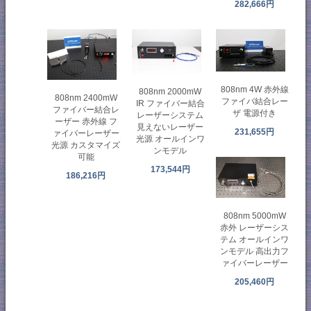
282,666円
808nm 4W 赤外線
808nm 2000mW
808nm 2400mW
ファイバ結合レー
IR ファイバー結合
ファイバー結合レ
ザ 電源付き
レーザーシステム
ーザー 赤外線 フ
見えないレーザー
231,655円
ァイバーレーザー
光源 オールインワ
光源 カスタマイズ
ンモデル
可能
173,544円
186,216円
808nm 5000mW
赤外 レーザーシス
テム オールインワ
ンモデル 高出力フ
ァイバーレーザー
205,460円