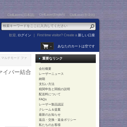
CivilLaser(English)
CivilLasers(日本語)
CivilLaser(한국어)
歓迎,
ログイン
|
First time visitor? Create a
新しい口座
あなたのカートは空です
光源 マルチモード ファ
重要なリンク
会社概要
ファイバー結合
レーザーニュース
納期
支払い方法
税関申告と関税の説明
配送料について
FAQs
レーザー製品認証
クレーム＆提案
最新のお知らせ
返品・交換・返金ポリシー
私たちのお客様