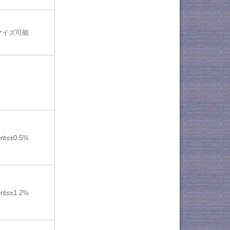
マイズ可能
ent≤±0.5%
ent≤±1.2%