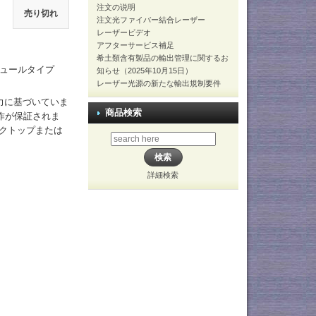
注文の说明
売り切れ
注文光ファイバー結合レーザー
レーザービデオ
アフターサービス補足
希土類含有製品の輸出管理に関するお
ジュールタイプ
知らせ（2025年10月15日）
レーザー光源の新たな輸出規制要件
出力に基づいていま
商品検索
作が保証されま
スクトップまたは
詳細検索