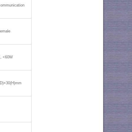
communication
emale
, <60W
(D)×30(H)mm