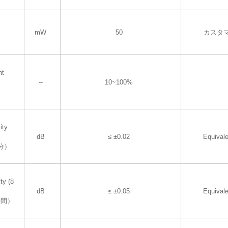
mW
50
カスタ
nt
--
10~100%
ity
dB
≤ ±0.02
Equival
分）
ty (8
dB
≤ ±0.05
Equival
時間）