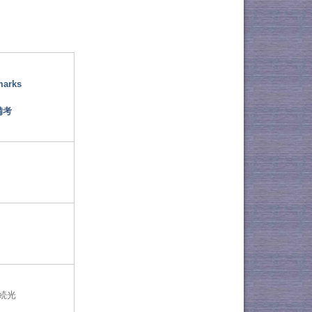
marks
備考
続光