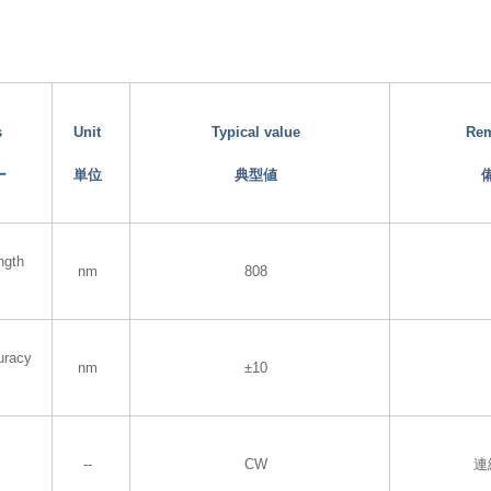
s
Unit
Typical value
Re
ー
単位
典型値
ngth
nm
808
uracy
nm
±10
--
CW
連