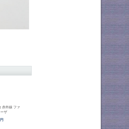
出力 赤外線 ファ
レーザ
0円