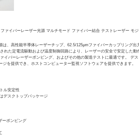
W MM ファイバーレーザー光源 マルチモード ファイバー結合 テストレーザー モ
は、高性能半導体レーザーチップ、62.5/125μmファイバーカップリング
計された定電流駆動および温度制御回路により、レーザーの安全で安定した動
ファイバーレーザーポンピング、およびその他の製造テストに最適です。 デ
ージを提供でき、ホストコンピューター監視ソフトウェアを提供できます。
クトル安定性
たはデスクトップパッケージ
ーザーポンピング
工