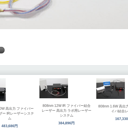
く
808nm 12W IR ファイバー結合
808nm 1.6W 高
 20W 高出力 ファイバー
レーザー 高出力 ラボ用レーザー
イバ結合
ザー IRレーザーシステ
システム
ム
167,33
384,896円
483,686円