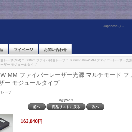
Japanese ()
品
マイページ
お問い合わせ
合レーザ(MM)
::
808nm ファイバ結合レーザ
:: 808nm 50mW MM ファイバーレーザー
レーザー モジュールタイプ
50mW MM ファイバーレーザー光源 マルチモード 
ザー モジュールタイプ
合レーザ
商品24/33
前へ
商品リストに戻る
次へ
163,040円