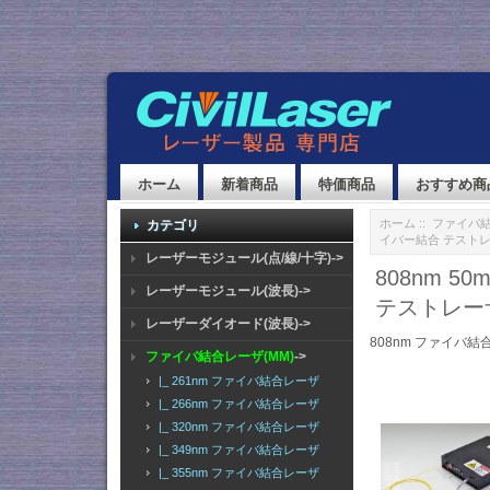
ホーム
新着商品
特価商品
おすすめ商
ホーム
::
ファイバ結
カテゴリ
イバー結合 テスト
レーザーモジュール(点/線/十字)->
808nm 
レーザーモジュール(波長)->
テストレー
レーザーダイオード(波長)->
808nm ファイバ結
ファイバ結合レーザ(MM)
->
|_ 261nm ファイバ結合レーザ
|_ 266nm ファイバ結合レーザ
|_ 320nm ファイバ結合レーザ
|_ 349nm ファイバ結合レーザ
|_ 355nm ファイバ結合レーザ