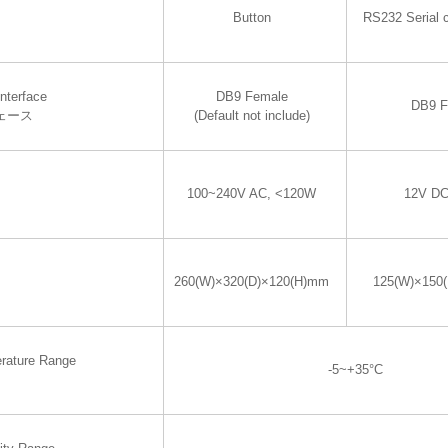
Button
RS232 Serial 
nterface
DB9 Female
DB9 F
ェース
(Default not include)
100~240V AC, <120W
12V DC
260(W)×320(D)×120(H)mm
125(W)×150
rature Range
-5~+35°C