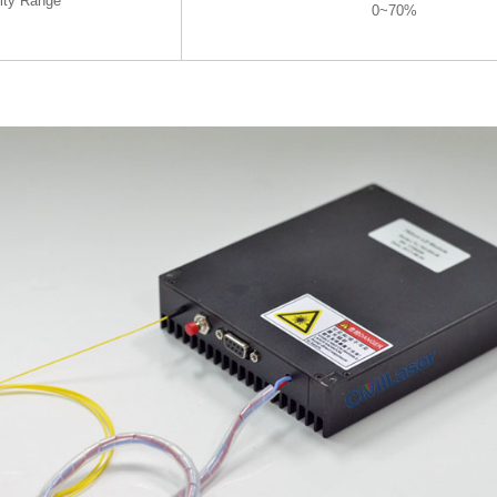
ity Range
0~70%