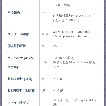
1550±2 默認
中心波長
nm
( 1530~1565nm カスタマイズ -
- 例えば 1540nm )
3MHz(Default), If you need
スペクトル線幅
MHz
1MHz, please contact us.
側波帯抑圧比
dB
>50
出力パワー (オプシ
10~1000 (選ぶ)
mW
調節可能な10％〜100％の出力パ
ワー
ョナル)
短期安定性 (15分)
dB
≤ ±0.02
長期安定性（8時間）
dB
≤ ±0.05
シングルモードファイバ SMF-
ファイバタイプ
28e