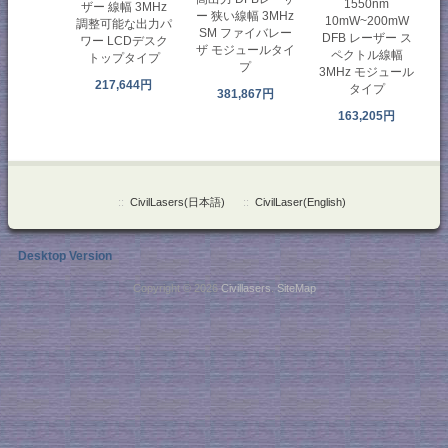
1550nm
ザー 線幅 3MHz
ー 狭い線幅 3MHz
10mW~200mW
調整可能な出力パ
SM ファイバレー
DFB レーザー ス
ワー LCDデスク
ザ モジュールタイ
ペクトル線幅
トップタイプ
プ
3MHz モジュール
217,644円
タイプ
381,867円
163,205円
::
CivilLasers(日本語)
::
CivilLaser(English)
Desktop Version
Copyright © 2026
Civillasers
.
SiteMap