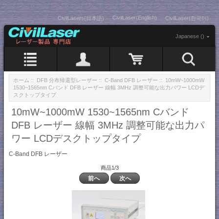
CivilLaser(English)
CivilLasers(日本語)
CivilLaser(한국어)
Japanese ()
ホーム
::
DFB 分布帰還型レーザー
::
C-Band DFB レーザー
:: 10mW~1000mW
1530~1565nm Cバンド DFB レーザー 線幅 3MHz 調整可能な出力パワー LCDデ
スクトップタイプ
10mW~1000mW 1530~1565nm Cバンド
DFB レーザー 線幅 3MHz 調整可能な出力パ
ワー LCDデスクトップタイプ
C-Band DFB レーザー
商品1/3
前へ
次へ