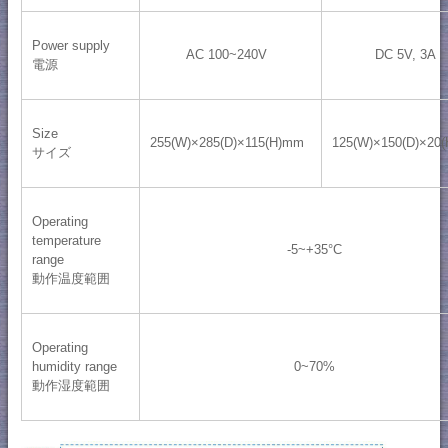
Power supply
AC 100~240V
DC 5V, 3A
電源
Size
255(W)×285(D)×115(H)mm
125(W)×150(D)×20
サイズ
Operating
temperature
-5~+35°C
range
動作温度範囲
Operating
humidity range
0~70%
動作湿度範囲