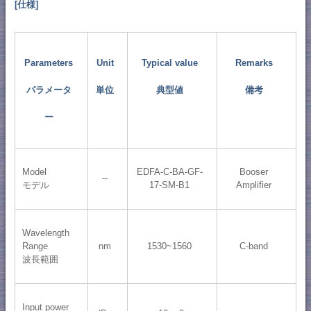
[仕様]
Parameters
Unit
Typical value
Remarks
パラメータ
単位
典型値
備考
ー
Model
EDFA-C-BA-GF-
Booser
--
モデル
17-SM-B1
Amplifier
Wavelength
Range
nm
1530~1560
C-band
波長範囲
Input power