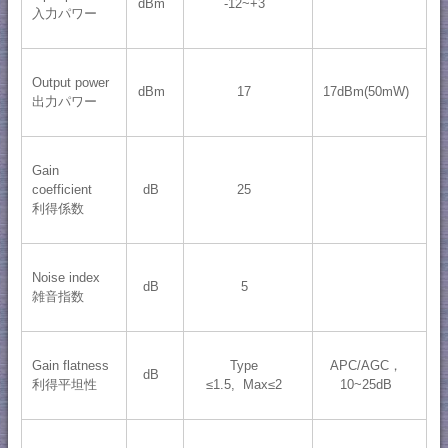
dBm
-12~+3
入力パワー
Output power
dBm
17
17dBm(50mW)
出力パワー
Gain
coefficient
dB
25
利得係数
Noise index
dB
5
雑音指数
Gain flatness
Type
APC/AGC，
dB
利得平坦性
≤1.5, Max≤2
10~25dB