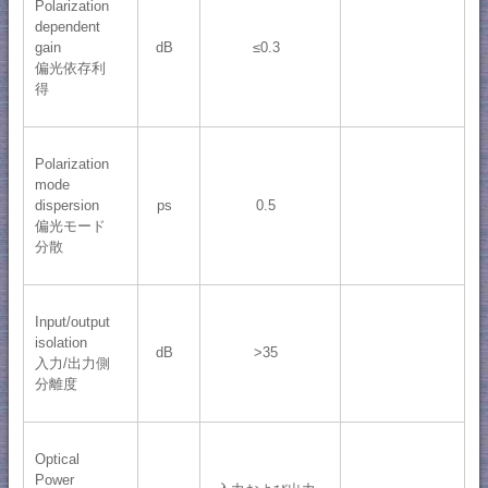
Polarization
dependent
gain
dB
≤0.3
偏光依存利
得
Polarization
mode
dispersion
ps
0.5
偏光モード
分散
Input/output
isolation
dB
>35
入力/出力側
分離度
Optical
Power