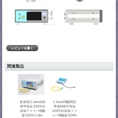
レビューを書く
関連製品
多波長(C-band)利
C-band増幅用広
得平坦化 EDFA Er
帯域利得平坦化
添加ファイバ増幅
EDFA Er添加ファ
器 EDFA-C-BA-
イバ増幅器 EDFA-