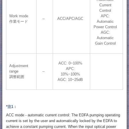
Current
Control
Work mode
APC:
--
ACC/APC/AGC
作業モード
Automatic
Power Control
AGC:
Automatic
Gain Control
ACC: 0~100%
Adjustment
APC:
range
--
10%~100%
調整範囲
AGC: 10~25dB
*注1：
ACC mode - automatic current control: The EDFA pumping operating
current is set by the user and automatically locked by the EDFA to
achieve a constant pumping current. When the input optical power