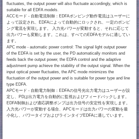
fluctuates, the output power will also fluctuate accordingly, which is
suitable for all EDFA models.
ACCモード - 自動電流制御：EDFAポンピング動作電流はユーザーに
よって設定され、EDFAによって自動的にロックされ、一定のポンピ
ング電流を実現します。 入力光パワーが変動すると、それに応じて
出力パワーも変動します。これは、すべてのEDFAモデルに適してい
ます。
APC mode - automatic power control: The signal light output power
of the EDFA is set by the user, the PD automatically monitors and
feeds back the output power, the EDFA control and the adaptive
adjustment pump achieve the stability of the output signal. When the
input optical power fluctuates, the APC mode minimizes the
fluctuation of the output power and is suitable for power type and line
type EDFA.
APCモード - 自動電力制御：EDFAの信号光出力電力はユーザーが設
定し、PDは出力電力を自動的に監視およびフィードバックします。
EDFA制御および適応調整ポンプは出力信号の安定性を実現します。
入力光パワーが変動する場合、APCモードは出力パワーの変動を最
小化し、パワータイプおよびラインタイプEDFAに適しています。