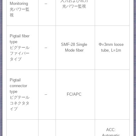
入力および出力
Monitoring
--
光パワー監視
光パワー監
視
Pigtail fiber
type
SMF-28 Single
Φ=3mm loose
ピグテール
--
Mode fiber
tube, L=1m
ファイバー
タイプ
Pigtail
connector
type
--
FC/APC
ピグテール
コネクタタ
イプ
ACC:
Automatic