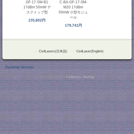
GF-17-SM-B1
C-BA-GF-17-SM-
17dBm 50mW デ
M20 17dBm
スクトップ型
50mW 小型モジュ
ール
235,802円
179,741円
::
CivilLasers(日本語)
::
CivilLaser(English)
Desktop Version
Copyright © 2026
Civillasers
.
SiteMap