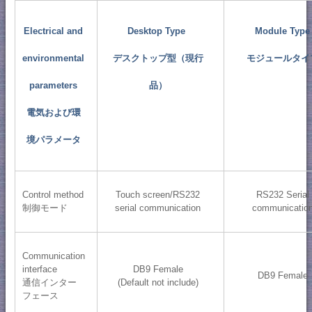
Electrical and
Desktop Type
Module Type
environmental
デスクトップ型（現行
モジュールタイ
parameters
品）
電気および環
境パラメータ
Control method
Touch screen/RS232
RS232 Serial
制御モード
serial communication
communicatio
Communication
interface
DB9 Female
DB9 Female
通信インター
(Default not include)
フェース