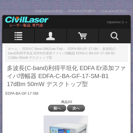
CivilLaser(English)
CivilLasers(日本語)
CivilLaser(한국어)
Japanese ()
ホーム
::
EDFA C-Band SM(Gain Flat)
::
EDFA-BA-GF-17-SM
:: 多波長(C-
band)利得平坦化 EDFA Er添加ファイバ増幅器 EDFA-C-BA-GF-17-SM-B1
17dBm 50mW デスクトップ型
多波長(C-band)利得平坦化 EDFA Er添加ファ
イバ増幅器 EDFA-C-BA-GF-17-SM-B1
17dBm 50mW デスクトップ型
EDFA-BA-GF-17-SM
商品2/2
前へ
次へ