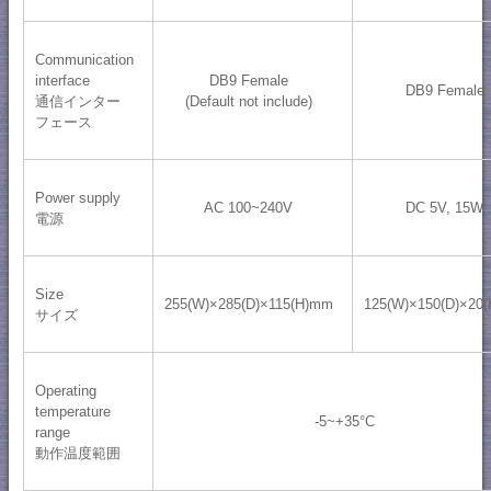
Communication
interface
DB9 Female
DB9 Female
通信インター
(Default not include)
フェース
Power supply
AC 100~240V
DC 5V, 15W
電源
Size
255(W)×285(D)×115(H)mm
125(W)×150(D)×20
サイズ
Operating
temperature
-5~+35°C
range
動作温度範囲