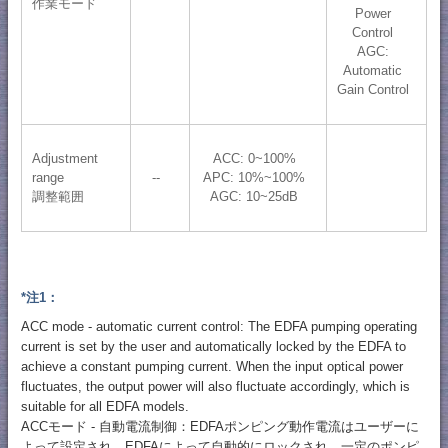
作業モード
Power
Control
AGC:
Automatic
Gain Control
Adjustment
ACC: 0~100%
range
--
APC: 10%~100%
調整範囲
AGC: 10~25dB
*注1：
ACC mode - automatic current control: The EDFA pumping operating
current is set by the user and automatically locked by the EDFA to
achieve a constant pumping current. When the input optical power
fluctuates, the output power will also fluctuate accordingly, which is
suitable for all EDFA models.
ACCモード - 自動電流制御：EDFAポンピング動作電流はユーザーに
よって設定され、EDFAによって自動的にロックされ、一定のポンピ