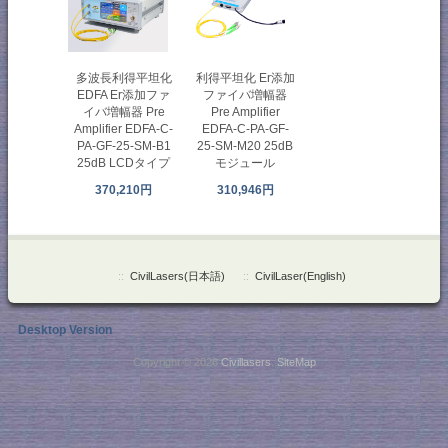
多波長利得平坦化
利得平坦化 Er添加
EDFA Er添加ファ
ファイバ増幅器
イバ増幅器 Pre
Pre Amplifier
Amplifier EDFA-C-
EDFA-C-PA-GF-
PA-GF-25-SM-B1
25-SM-M20 25dB
25dB LCDタイプ
モジュール
370,210円
310,946円
::
CivilLasers(日本語)
::
CivilLaser(English)
Desktop Version
Copyright © 2026
Civillasers
.
SiteMap