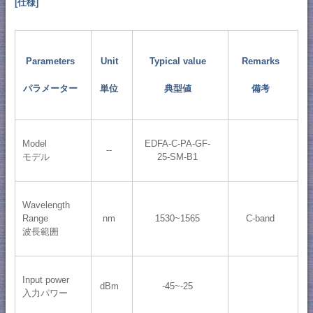
[仕様]
Parameters
Unit
Typical value
Remarks
パラメーター
単位
典型値
備考
Model
EDFA-C-PA-GF-
--
モデル
25-SM-B1
Wavelength
Range
nm
1530~1565
C-band
波長範囲
Input power
dBm
-45~-25
入力パワー