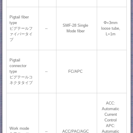
Pigtail fiber
type
Φ=3mm
SMF-28 Single
ピグテールフ
--
loose tube,
Mode fiber
ァイバータイ
L=1m
プ
Pigtail
connector
type
--
FC/APC
ピグテールコ
ネクタタイプ
ACC:
Automatic
Current
Control
APC:
Work mode
--
ACC/PAC/AGC
Automatic