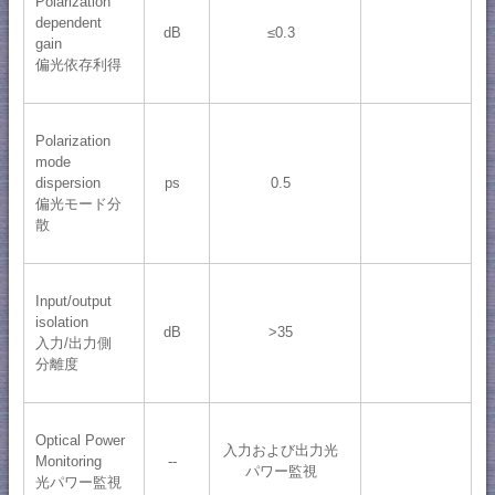
Polarization
dependent
dB
≤0.3
gain
偏光依存利得
Polarization
mode
dispersion
ps
0.5
偏光モード分
散
Input/output
isolation
dB
>35
入力/出力側
分離度
Optical Power
入力および出力光
Monitoring
--
パワー監視
光パワー監視