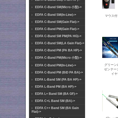
EDFA C-Band SM(Micro 小型)->
EDFA C-Band SM(In-Line)->
マウス付
EDFA C-Band SM(Gain Flat)->
EDFA C-Band PM(Gain Flat)->
EDFA C-Band SM PM(PA HG)->
EDFA C-Band SM(LA Gain Flat)->
EDFA C-Band PM (PA BA HP)->
EDFA C-Band PM(Micro 小型)->
グリーン
EDFA C-Band PM(In-Line)->
ゼンテーシ
EDFA C-Band PM (BiD PA BA)->
イヤ
EDFA L-Band SM (PA BA HP)->
EDFA L-Band PM (BA HP)->
EDFA L+ Band SM (BA GF)->
EDFA C+L Band SM (BA)->
EDFA C++ Band SM (BA Gain
Flat)->