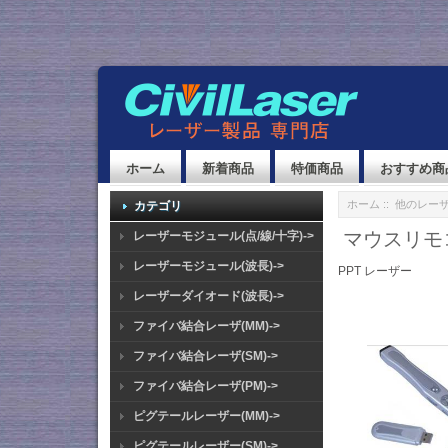
ホーム
新着商品
特価商品
おすすめ商
ホーム
::
他のレー
カテゴリ
マウスリモコ
レーザーモジュール(点/線/十字)->
レーザーモジュール(波長)->
PPT レーザー
レーザーダイオード(波長)->
ファイバ結合レーザ(MM)->
ファイバ結合レーザ(SM)->
ファイバ結合レーザ(PM)->
ピグテールレーザー(MM)->
ピグテールレーザー(SM)->