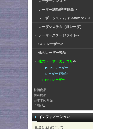
レーザーレンズ->
レーザー結晶/光学結晶->
レーザーシステム（Software）->
レーザシステム（線レーザ）
レーザーステージライト->
CO2 レーザー->
他のレーザー製品
他のレーザーカテゴリ
->
|_ He-Ne レーザー
|_ レーザー 距離計
|_ PPT レーザー
特価商品 ...
新着商品...
おすすめ商品...
全商品...
インフォメーション
配送と返品について