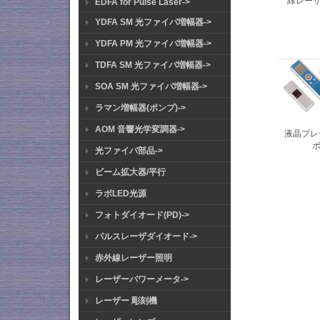
緑レーザ
EDFA for Pulse Laser->
YDFA SM 光ファイバ増幅器->
YDFA PM 光ファイバ増幅器->
TDFA SM 光ファイバ増幅器->
SOA SM 光ファイバ増幅器->
ラマン増幅器(ポンプ)->
AOM 音響光学変調器->
液晶プレ
ポ
光ファイバ部品->
ビーム拡大器/平行
ラボLED光源
フォトダイオード(PD)->
パルスレーザダイオード->
赤外線レーザー照明
レーザーパワーメータ->
レーザー 彫刻機