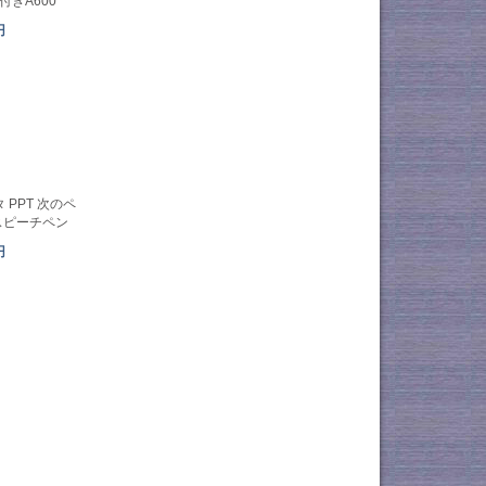
きA600
円
PPT 次のペ
スピーチペン
円