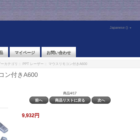
Japanese ()
品
マイページ
お問い合わせ
ザーカテゴリ
::
PPT レーザー
:: マウスリモコン付きA600
ン付きA600
商品4/17
前へ
商品リストに戻る
次へ
9,932円