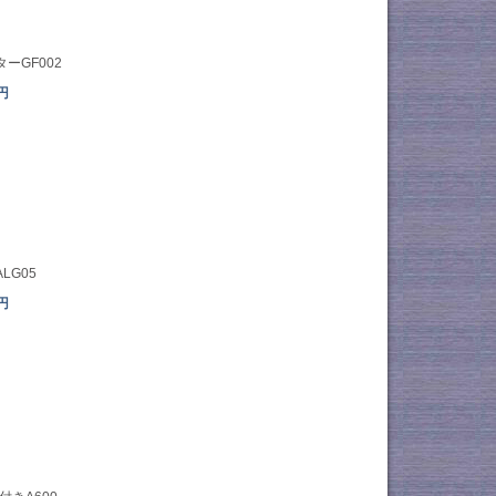
ーGF002
6円
LG05
0円