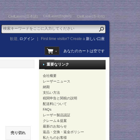
CivilLaser(English)
CivilLasers(日本語)
CivilLaser(한국어)
歓迎,
ログイン
|
First time visitor? Create a
新しい口座
あなたのカートは空です
重要なリンク
会社概要
レーザーニュース
納期
支払い方法
税関申告と関税の説明
配送料について
FAQs
レーザー製品認証
クレーム＆提案
最新のお知らせ
返品・交換・返金ポリシー
売り切れ
私たちのお客様