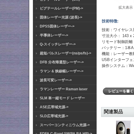
拡大表示
ピグテールレーザー(PM)->
固体レーザー光源 (波長)->
技術特徴:
DPSS固体レーザー->
技術：ワイヤレス周波数
半導体レーザー->
寸法大小： 143 x 2
リモード制御距離：
Q-スイッチレーザー->
バッテリー：1本ALK
超短パルスレーザー(ns/ps/fs)->
機能：レーザー教
USBインターフ
DFB 分布帰還型レーザー->
操作システム：Windo
ラマン & 狭線幅レーザー->
波長可変レーザー->
ラマンレーザー Raman laser
レビューを書
SLM 単一縦モード レーザー
ASE広帯域光源->
関連製品
SLD広帯域光源->
スーパーコンティニウム光源->
EDFA C-Band SM(PA BA HP)->