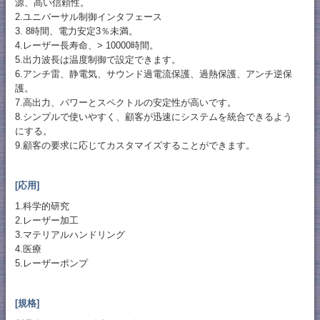
源、高い信頼性。
2.ユニバーサル制御インタフェース
3. 8時間、電力安定3％未満。
4.レーザー長寿命、> 10000時間。
5.出力波長は温度制御で設定できます。
6.アンチ雷、静電気、サウンド過電流保護、過熱保護、アンチ逆保
護。
7.高出力、パワーとスペクトルの安定性が高いです。
8.シンプルで使いやすく、顧客が迅速にシステムを統合できるよう
にする。
9.顧客の要求に応じてカスタマイズすることができます。
[応用]
1.科学的研究
2.レーザー加工
3.マテリアルハンドリング
4.医療
5.レーザーポンプ
[規格]