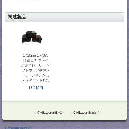
関連製品
1710nm 1~40W
IR 高出力 ファイ
バ結合レーザー ソ
フトウェア制御レ
ーザーシステム カ
スタマイズされた
16,418円
::
CivilLasers(日本語)
::
CivilLaser(English)
Desktop Version