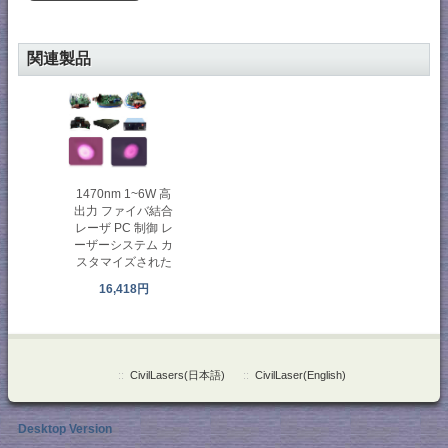
関連製品
1470nm 1~6W 高
出力 ファイバ結合
レーザ PC 制御 レ
ーザーシステム カ
スタマイズされた
16,418円
::
CivilLasers(日本語)
::
CivilLaser(English)
Desktop Version