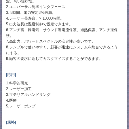
源、高い信頼性。
2.ユニバーサル制御インタフェース
3. 8時間、電力安定3％未満。
4.レーザー長寿命、> 10000時間。
5.出力波長は温度制御で設定できます。
6.アンチ雷、静電気、サウンド過電流保護、過熱保護、アンチ逆保
護。
7.高出力、パワーとスペクトルの安定性が高いです。
8.シンプルで使いやすく、顧客が迅速にシステムを統合できるよう
にする。
9.顧客の要求に応じてカスタマイズすることができます。
[応用]
1.科学的研究
2.レーザー加工
3.マテリアルハンドリング
4.医療
5.レーザーポンプ
[規格]