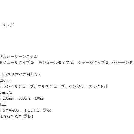
ドリング
結合レーザーシステム
ジュールタイプ-1/、モジュールタイプ-2、 シャーシタイプ-1、/シャーシタ
W（カスタマイズ可能な）
±10nm
：シングルチューブ、マルチチューブ、インジケータライト付
m /℃
05μm、200μm、400μm
22
A-905 、 FC / PC（選択）
1m /2m /5m (選択)