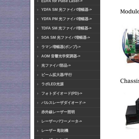
EDFA for Pulse Laser->
YDFA SM 光ファイバ増幅器->
YDFA PM 光ファイバ増幅器->
TDFA SM 光ファイバ増幅器->
SOA SM 光ファイバ増幅器->
ラマン増幅器(ポンプ)->
AOM 音響光学変調器->
光ファイバ部品->
ビーム拡大器/平行
ラボLED光源
フォトダイオード(PD)->
パルスレーザダイオード->
赤外線レーザー照明
レーザーパワーメータ->
レーザー 彫刻機