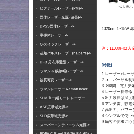
拡大表示
ピグテールレーザー(PM)->
固体レーザー光源 (波長)->
DPSS固体レーザー->
1320nm 1~1
半導体レーザー->
Q-スイッチレーザー->
注：11000円は
超短パルスレーザー(ns/ps/fs)->
DFB 分布帰還型レーザー->
[特徴]
ラマン & 狭線幅レーザー->
1.レーザー+レ
2.ユニバーサル
波長可変レーザー->
3. 8時間、電力安
ラマンレーザー Raman laser
4.レーザー長寿命、
5.出力波長は温
SLM 単一縦モード レーザー
6.アンチ雷、静
ASE広帯域光源->
7.高出力、パワ
8.シンプルで使
SLD広帯域光源->
9.顧客の要求に
スーパーコンティニウム光源->
EDFA C-Band SM(PA BA HP)->