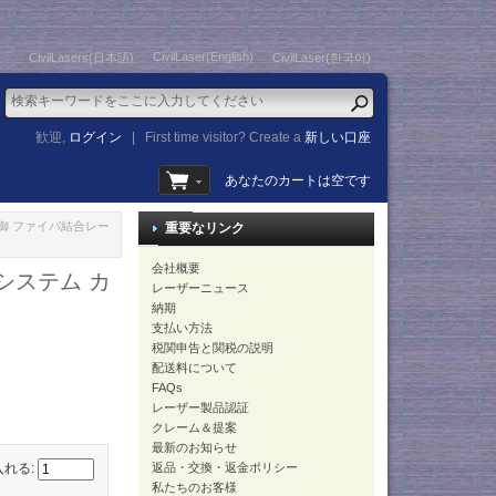
CivilLaser(English)
CivilLasers(日本語)
CivilLaser(한국어)
歓迎,
ログイン
|
First time visitor? Create a
新しい口座
あなたのカートは空です
PC制御 ファイバ結合レー
重要なリンク
会社概要
ザシステム カ
レーザーニュース
納期
支払い方法
税関申告と関税の説明
配送料について
FAQs
レーザー製品認証
クレーム＆提案
最新のお知らせ
返品・交換・返金ポリシー
入れる:
私たちのお客様