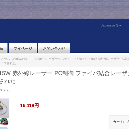
Japanese ()
品
マイページ
お問い合わせ
テム（Software）
::
1320nm レーザーシステム
:: 1320nm 1~15W 赤外線レーザー 
マイズされた
 1~15W 赤外線レーザー PC制御 ファイバ結合レー
された
システム
16,418円
カートに