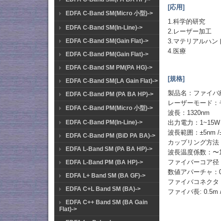
[応用]
EDFA C-Band SM(Micro 小型)->
1.科学的研究
EDFA C-Band SM(In-Line)->
2.レーザー加工
EDFA C-Band SM(Gain Flat)->
3.マテリアルハン
4.医療
EDFA C-Band PM(Gain Flat)->
EDFA C-Band SM PM(PA HG)->
[規格]
EDFA C-Band SM(LA Gain Flat)->
製品名：ファイバ
EDFA C-Band PM (PA BA HP)->
レーザーモード：モ
EDFA C-Band PM(Micro 小型)->
波長：1320nm
EDFA C-Band PM(In-Line)->
出力電力：1~15
波長範囲：±5nm /
EDFA C-Band PM (BiD PA BA)->
カップリング方法
EDFA L-Band SM (PA BA HP)->
波長温度係数：〜1n
ファイバーコア径：1
EDFA L-Band PM (BA HP)->
数値アパーチャ：0.
EDFA L+ Band SM (BA GF)->
ファイバコネクタ：SM
EDFA C+L Band SM (BA)->
ファイバ長: 0.5m /
EDFA C++ Band SM (BA Gain
Flat)->