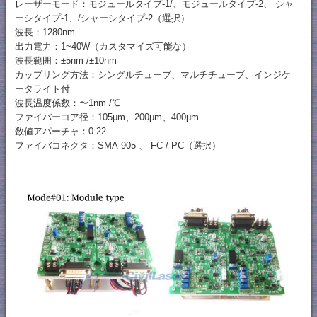
レーザーモード：モジュールタイプ-1/、モジュールタイプ-2、 シャ
ーシタイプ-1、/シャーシタイプ-2（選択）
波長：1280nm
出力電力：1~40W（カスタマイズ可能な）
波長範囲：±5nm /±10nm
カップリング方法：シングルチューブ、マルチチューブ、インジケ
ータライト付
波長温度係数：〜1nm /℃
ファイバーコア径：105μm、200μm、400μm
数値アパーチャ：0.22
ファイバコネクタ：SMA-905 、 FC / PC（選択）