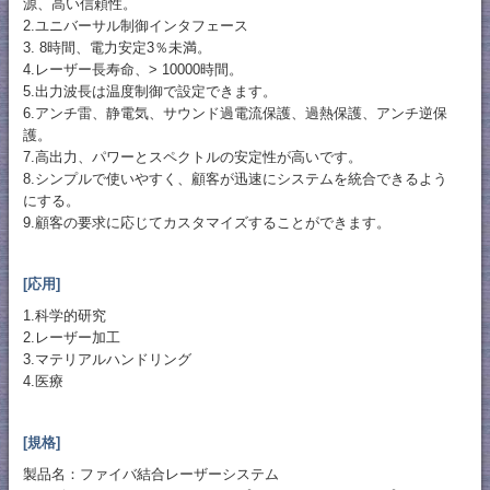
源、高い信頼性。
2.ユニバーサル制御インタフェース
3. 8時間、電力安定3％未満。
4.レーザー長寿命、> 10000時間。
5.出力波長は温度制御で設定できます。
6.アンチ雷、静電気、サウンド過電流保護、過熱保護、アンチ逆保
護。
7.高出力、パワーとスペクトルの安定性が高いです。
8.シンプルで使いやすく、顧客が迅速にシステムを統合できるよう
にする。
9.顧客の要求に応じてカスタマイズすることができます。
[応用]
1.科学的研究
2.レーザー加工
3.マテリアルハンドリング
4.医療
[規格]
製品名：ファイバ結合レーザーシステム