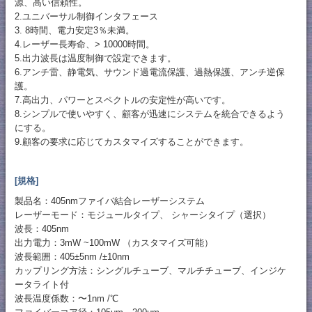
源、高い信頼性。
2.ユニバーサル制御インタフェース
3. 8時間、電力安定3％未満。
4.レーザー長寿命、> 10000時間。
5.出力波長は温度制御で設定できます。
6.アンチ雷、静電気、サウンド過電流保護、過熱保護、アンチ逆保
護。
7.高出力、パワーとスペクトルの安定性が高いです。
8.シンプルで使いやすく、顧客が迅速にシステムを統合できるよう
にする。
9.顧客の要求に応じてカスタマイズすることができます。
[規格]
製品名：405nmファイバ結合レーザーシステム
レーザーモード：モジュールタイプ、 シャーシタイプ（選択）
波長：405nm
出力電力：3mW ~100mW （カスタマイズ可能）
波長範囲：405±5nm /±10nm
カップリング方法：シングルチューブ、マルチチューブ、インジケ
ータライト付
波長温度係数：〜1nm /℃