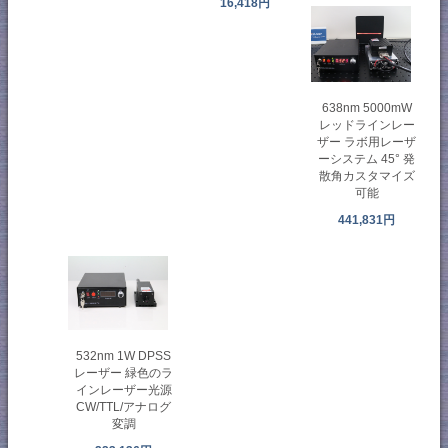
16,418円
638nm 5000mW
レッドラインレー
ザー ラボ用レーザ
ーシステム 45° 発
散角カスタマイズ
可能
441,831円
532nm 1W DPSS
レーザー 緑色のラ
インレーザー光源
CW/TTL/アナログ
変調