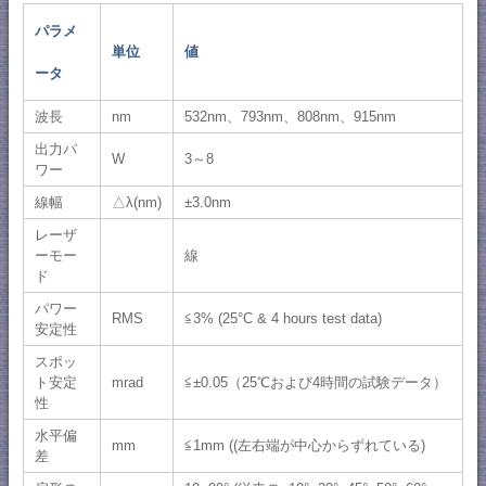
パラメ
単位
値
ータ
波長
nm
532nm、793nm、808nm、915nm
出力パ
W
3～8
ワー
線幅
△λ(nm)
±3.0nm
レーザ
ーモー
線
ド
パワー
RMS
≦3% (25°C & 4 hours test data)
安定性
スポッ
ト安定
mrad
≦±0.05（25℃および4時間の試験データ）
性
水平偏
mm
≦1mm ((左右端が中心からずれている)
差