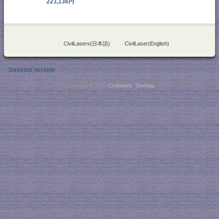
223,136円
::
CivilLasers(日本語)
::
CivilLaser(English)
Desktop Version
Copyright © 2026
Civillasers
.
SiteMap