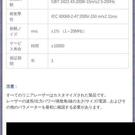
GBT 2423.43-2008/-15m/s2 5-200Hz
験
耐衝撃
IEC 60068-2-47:2005/-150 m/s2 11ms
性
振幅ノ
rms
≦1% （1～20MHz）
イズ
サービ
時間
≧10000
ス寿命
保証期
年
1
間
注意
：
すべてのリニアレーザーはカスタマイズされた製品です。
レーザーの波長/出力パワー/発散角/線の太さ/サイズ/電源...およびそ
の他のパラメーターを最初に確認する必要があります。