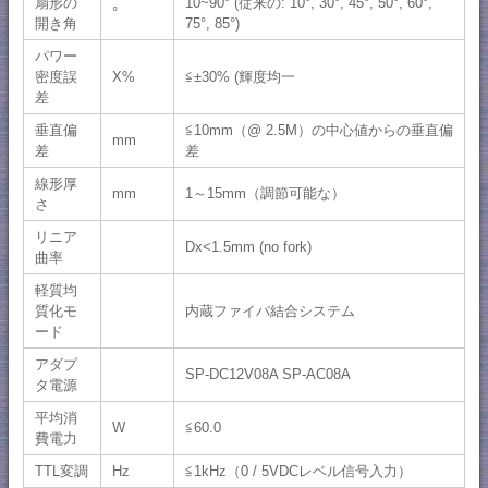
扇形の
10~90° (従来の: 10°, 30°, 45°, 50°, 60°,
°
開き角
75°, 85°)
パワー
密度誤
X%
≦±30% (輝度均一
差
垂直偏
≦10mm（@ 2.5M）の中心値からの垂直偏
mm
差
差
線形厚
mm
1～15mm（調節可能な）
さ
リニア
Dx<1.5mm (no fork)
曲率
軽質均
質化モ
内蔵ファイバ結合システム
ード
アダプ
SP-DC12V08A SP-AC08A
タ電源
平均消
W
≦60.0
費電力
TTL変調
Hz
≦1kHz（0 / 5VDCレベル信号入力）