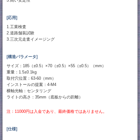
5.高い安定性
[応用]
1.工業検査
2.道路舗装試験
3.三次元走査イメージング
[構造パラメータ]
サイズ：185（±0.5）×70（±0.5）×55（±0.5）（mm）
重量：1.5±0.1kg
取付穴位置：63-60（mm）
インストールの提案：4-M4
横軸光軸：センタリング
ライトの高さ：35mm（底板からの距離）
注：11000円は入金であり、最終価格ではありません。
[仕様]