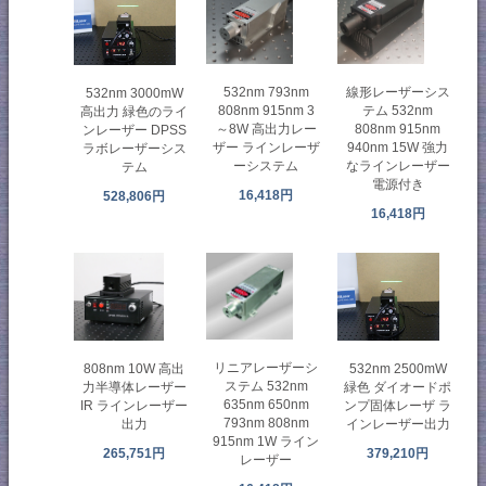
532nm 793nm
線形レーザーシス
532nm 3000mW
808nm 915nm 3
テム 532nm
高出力 緑色のライ
～8W 高出力レー
808nm 915nm
ンレーザー DPSS
ザー ラインレーザ
940nm 15W 強力
ラボレーザーシス
ーシステム
なラインレーザー
テム
電源付き
16,418円
528,806円
16,418円
リニアレーザーシ
532nm 2500mW
808nm 10W 高出
ステム 532nm
緑色 ダイオードポ
力半導体レーザー
635nm 650nm
ンプ固体レーザ ラ
IR ラインレーザー
793nm 808nm
インレーザー出力
出力
915nm 1W ライン
379,210円
265,751円
レーザー