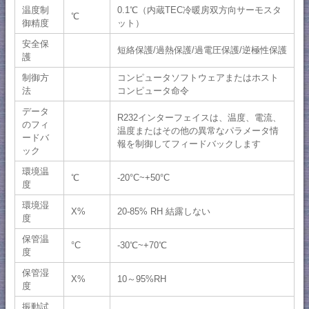
温度制
0.1℃（内蔵TEC冷暖房双方向サーモスタ
℃
御精度
ット）
安全保
短絡保護/過熱保護/過電圧保護/逆極性保護
護
制御方
コンピュータソフトウェアまたはホスト
法
コンピュータ命令
データ
R232インターフェイスは、温度、電流、
のフィ
温度またはその他の異常なパラメータ情
ードバ
報を制御してフィードバックします
ック
環境温
℃
-20°C~+50°C
度
環境湿
X%
20-85% RH 結露しない
度
保管温
°C
-30℃~+70℃
度
保管湿
X%
10～95%RH
度
振動試