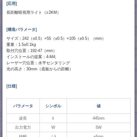
[応用]
長距離暗視用ライト（≧2KM）
[構造パラメータ]
サイズ：242（±0.5）×55（±0.5）×105（±0.5）（mm）
重量：1.5±0.1kg
取付穴位置：192-47（mm）
インストールの提案：4-M4;
レーザー穴位置：水平センタリング
光の高さ：30mm（底板からの距離）
[仕様]
パラメータ
シンボル
値
波長
λ
445nm
出力電力
W
5W
線幅
△λ
±5nm