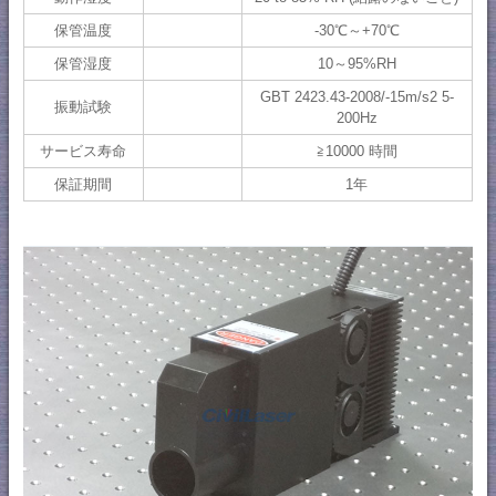
保管温度
-30℃～+70℃
保管湿度
10～95%RH
GBT 2423.43-2008/-15m/s2 5-
振動試験
200Hz
サービス寿命
≧10000 時間
保証期間
1年