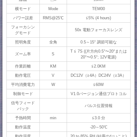
横モード
Mode
TEM00
パワー誤差
RMS@25℃
≦5% (4 hours)
フォーカシン
50x 電動フォーカスレンズ
グモード
照明角度
全角
0.5～15° 調節可能な
T ≦ 7S ((片方向0.5°〜20°または
ズーム率
S
20°〜0.5°; 12V電源)
作業距離
KM
≦2.0KM
動作電圧
V
DC12V（≧4A）DC24V（≧3A）
平均消費電力
W
≦60W
制御モード
V1.0バージョン通信プロトコル
信号フィード
パルス位置情報
バック
予熱時間
min
≦3.0 分
動作温度
-20～50℃
動作湿度
20 to 85% RH (結露のないこと)