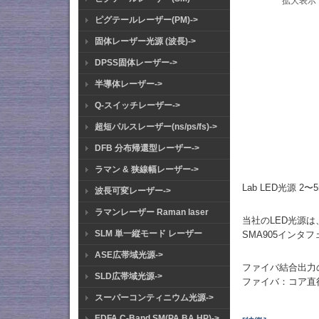
拡大表示
ピグテールレーザー(PM)->
固体レーザー光源 (波長)->
DPSS固体レーザー->
半導体レーザー->
Q-スイッチレーザー->
超短パルスレーザー(ns/ps/fs)->
DFB 分布帰還型レーザー->
ラマン & 狭線幅レーザー->
Lab LED光源 
波長可変レーザー->
ラマンレーザー Raman laser
当社のLED光源は
SLM 単一縦モード レーザー
SMA905イン
ASE広帯域光源->
ファイバ結合出力
SLD広帯域光源->
ファイバ：コア直径
スーパーコンティニウム光源->
EDFA C-Band SM(PA BA HP)->