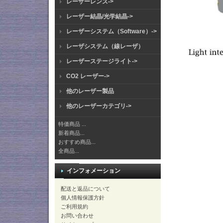
レーザーレンズ->
レーザー結晶/光学結晶->
レーザーシステム（Software）->
レーザシステム（線レーザ）
レーザーステージライト->
CO2 レーザー->
他のレーザー製品
他のレーザーカテゴリ->
特価商品 ...
新着商品...
おすすめ商品...
全商品...
インフォメーション
配送と返品について
個人情報保護方針
ご利用規約
お問い合わせ