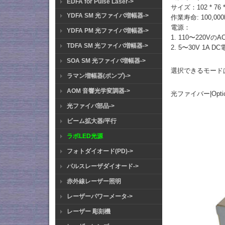
EDFA for Pulse Laser->
サイズ：102 * 76 *
YDFA SM 光ファイバ増幅器->
作業寿命: 100,00
電源：
YDFA PM 光ファイバ増幅器->
1. 110〜220Vの
TDFA SM 光ファイバ増幅器->
2. 5〜30V 1A D
SOA SM 光ファイバ増幅器->
選択できるモード
ラマン増幅器(ポンプ)->
AOM 音響光学変調器->
光ファイバー|Optical F
光ファイバ部品->
ビーム拡大器/平行
ラボLED光源
フォトダイオード(PD)->
パルスレーザダイオード->
赤外線レーザー照明
レーザーパワーメータ->
レーザー 彫刻機