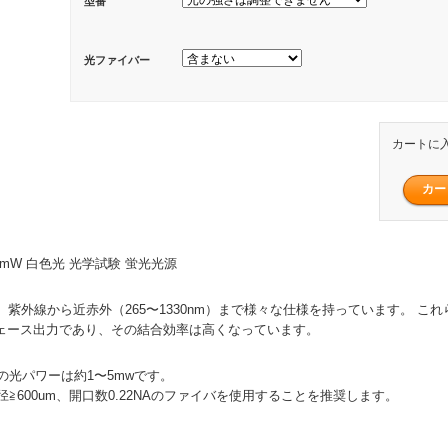
型番
光ファイバー
カートに
2〜5mW 白色光 光学試験 蛍光光源
、紫外線から近赤外（265〜1330nm）まで様々な仕様を持っています。 こ
タフェース出力であり、その結合効率は高くなっています。
の光パワーは約1〜5mwです。
≧600um、開口数0.22NAのファイバを使用することを推奨します。