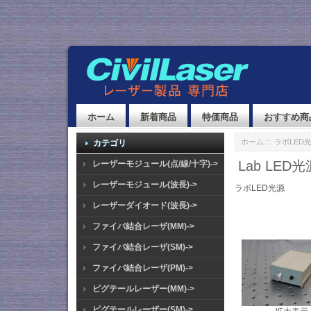
ホーム
新着商品
特価商品
おすすめ商
ホーム
::
ラボLED
カテゴリ
Lab LE
レーザーモジュール(点/線/十字)->
レーザーモジュール(波長)->
ラボLED光源
レーザーダイオード(波長)->
ファイバ結合レーザ(MM)->
ファイバ結合レーザ(SM)->
ファイバ結合レーザ(PM)->
ピグテールレーザー(MM)->
ピグテールレーザー(SM)->