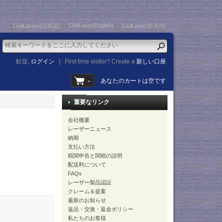
CivilLaser(English)
CivilLasers(日本語)
CivilLaser(한국어)
歓迎,
ログイン
|
First time visitor? Create a
新しい口座
あなたのカートは空です
重要なリンク
会社概要
レーザーニュース
納期
支払い方法
税関申告と関税の説明
配送料について
FAQs
レーザー製品認証
クレーム＆提案
最新のお知らせ
返品・交換・返金ポリシー
私たちのお客様