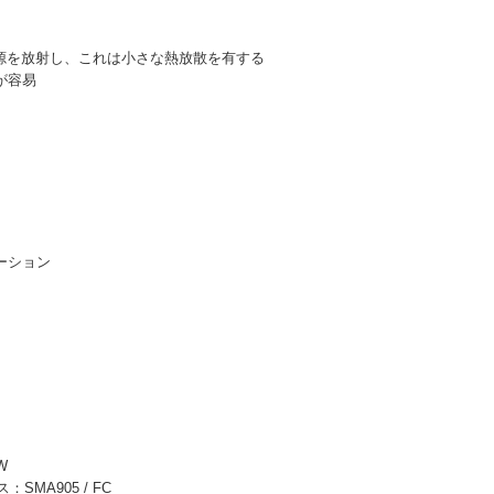
い光源を放射し、これは小さな熱放散を有する
が容易
ーション
W
SMA905 / FC