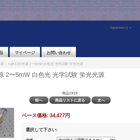
Japanese ()
品
マイページ
お問い合わせ
光源
:: Lab LED光源 2〜5mW 白色光 光学試験 蛍光光源
D光源 2〜5mW 白色光 光学試験 蛍光光源
商品13/19
前へ
商品リストに戻る
次へ
ベース価格:
34,477円
選択して下さい: