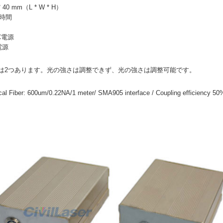
 40 mm（L * W * H）
0時間
AC電源
C電源
は2つあります。光の強さは調整できず、光の強さは調整可能です。
iber: 600um/0.22NA/1 meter/ SMA905 interface / Coupling efficiency 50