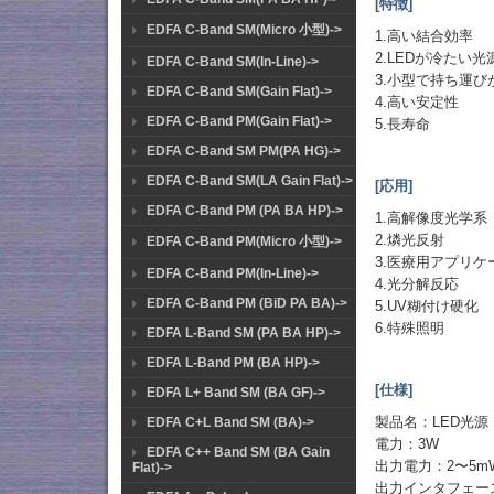
[特徴]
EDFA C-Band SM(Micro 小型)->
1.高い結合効率
2.LEDが冷た
EDFA C-Band SM(In-Line)->
3.小型で持ち運び
EDFA C-Band SM(Gain Flat)->
4.高い安定性
EDFA C-Band PM(Gain Flat)->
5.長寿命
EDFA C-Band SM PM(PA HG)->
EDFA C-Band SM(LA Gain Flat)->
[応用]
EDFA C-Band PM (PA BA HP)->
1.高解像度光学系
2.燐光反射
EDFA C-Band PM(Micro 小型)->
3.医療用アプリケ
EDFA C-Band PM(In-Line)->
4.光分解反応
EDFA C-Band PM (BiD PA BA)->
5.UV糊付け硬化
6.特殊照明
EDFA L-Band SM (PA BA HP)->
EDFA L-Band PM (BA HP)->
[仕様]
EDFA L+ Band SM (BA GF)->
製品名：LED光源
EDFA C+L Band SM (BA)->
電力：3W
EDFA C++ Band SM (BA Gain
出力電力：2〜5m
Flat)->
出力インタフェース：