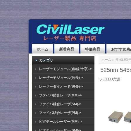
ホーム
新着商品
特価商品
おすすめ商
ホーム
::
ラボLED
カテゴリ
525nm 5
レーザーモジュール(点/線/十字)->
レーザーモジュール(波長)->
ラボLED光源
レーザーダイオード(波長)->
ファイバ結合レーザ(MM)->
ファイバ結合レーザ(SM)->
ファイバ結合レーザ(PM)->
ピグテールレーザー(MM)->
ピグテールレーザー(SM)->