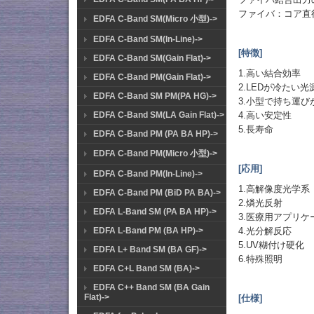
ファイバ：コア直径
EDFA C-Band SM(Micro 小型)->
EDFA C-Band SM(In-Line)->
[特徴]
EDFA C-Band SM(Gain Flat)->
1.高い結合効率
EDFA C-Band PM(Gain Flat)->
2.LEDが冷た
EDFA C-Band SM PM(PA HG)->
3.小型で持ち運び
4.高い安定性
EDFA C-Band SM(LA Gain Flat)->
5.長寿命
EDFA C-Band PM (PA BA HP)->
EDFA C-Band PM(Micro 小型)->
[応用]
EDFA C-Band PM(In-Line)->
1.高解像度光学系
EDFA C-Band PM (BiD PA BA)->
2.燐光反射
EDFA L-Band SM (PA BA HP)->
3.医療用アプリケ
4.光分解反応
EDFA L-Band PM (BA HP)->
5.UV糊付け硬化
EDFA L+ Band SM (BA GF)->
6.特殊照明
EDFA C+L Band SM (BA)->
EDFA C++ Band SM (BA Gain
Flat)->
[仕様]