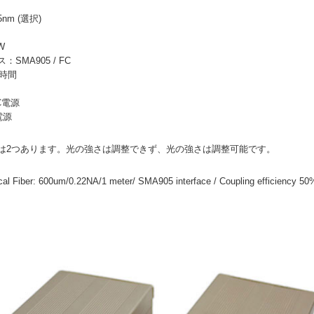
5nm (選択)
W
SMA905 / FC
0時間
AC電源
C電源
は2つあります。光の強さは調整できず、光の強さは調整可能です。
iber: 600um/0.22NA/1 meter/ SMA905 interface / Coupling efficiency 50