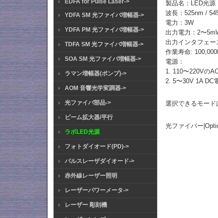
EDFA for Pulse Laser->
製品名：LED光源
波長：525nm / 54
YDFA SM 光ファイバ増幅器->
電力：3W
YDFA PM 光ファイバ増幅器->
出力電力：2〜5m
出力インタフェース：
TDFA SM 光ファイバ増幅器->
作業寿命: 100,00
SOA SM 光ファイバ増幅器->
電源：
1. 110〜220Vの
ラマン増幅器(ポンプ)->
2. 5〜30V 1A D
AOM 音響光学変調器->
光ファイバ部品->
選択できるモード
ビーム拡大器/平行
光ファイバー|Optical F
ラボLED光源
フォトダイオード(PD)->
パルスレーザダイオード->
赤外線レーザー照明
レーザーパワーメータ->
レーザー 彫刻機