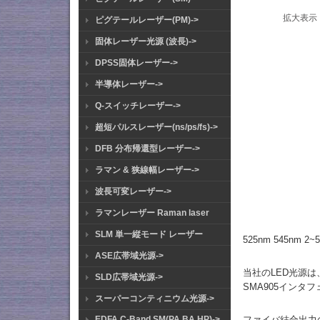
拡大表示
ピグテールレーザー(PM)->
固体レーザー光源 (波長)->
DPSS固体レーザー->
半導体レーザー->
Q-スイッチレーザー->
超短パルスレーザー(ns/ps/fs)->
DFB 分布帰還型レーザー->
ラマン & 狭線幅レーザー->
波長可変レーザー->
ラマンレーザー Raman laser
SLM 単一縦モード レーザー
525nm 545nm 
ASE広帯域光源->
当社のLED光源は
SLD広帯域光源->
SMA905イン
スーパーコンティニウム光源->
ファイバ結合出力
EDFA C-Band SM(PA BA HP)->