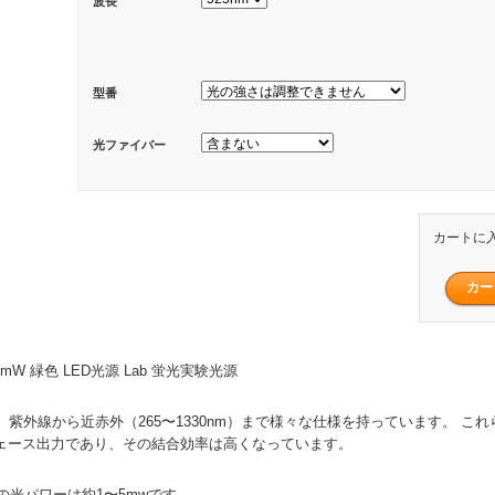
波長
型番
光ファイバー
カートに
2~5mW 緑色 LED光源 Lab 蛍光実験光源
、紫外線から近赤外（265〜1330nm）まで様々な仕様を持っています。 こ
タフェース出力であり、その結合効率は高くなっています。
の光パワーは約1〜5mwです。