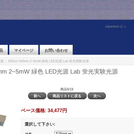
Japanese ()
品
マイページ
お問い合わせ
光源
:: 525nm 545nm 2~5mW 緑色 LED光源 Lab 蛍光実験光源
45nm 2~5mW 緑色 LED光源 Lab 蛍光実験光源
商品6/19
前へ
商品リストに戻る
次へ
ベース価格:
34,477円
選択して下さい: