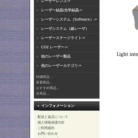
レーザーレンズ->
レーザー結晶/光学結晶->
レーザーシステム（Software）->
レーザシステム（線レーザ）
レーザーステージライト->
CO2 レーザー->
他のレーザー製品
他のレーザーカテゴリ->
特価商品 ...
新着商品...
おすすめ商品...
全商品...
インフォメーション
配送と返品について
個人情報保護方針
ご利用規約
お問い合わせ