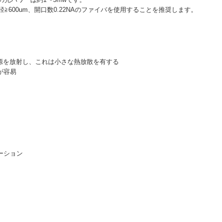
≧600um、開口数0.22NAのファイバを使用することを推奨します。
い光源を放射し、これは小さな熱放散を有する
が容易
ーション