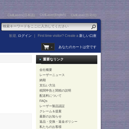
CivilLaser(English)
CivilLasers(日本語)
CivilLaser(한국어)
歓迎,
ログイン
|
First time visitor? Create a
新しい口座
あなたのカートは空です
重要なリンク
会社概要
レーザーニュース
納期
支払い方法
税関申告と関税の説明
配送料について
FAQs
レーザー製品認証
クレーム＆提案
最新のお知らせ
返品・交換・返金ポリシー
私たちのお客様