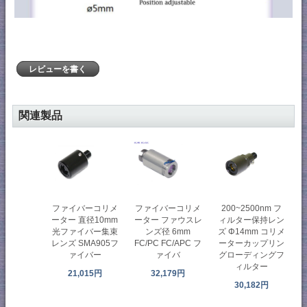
レビューを書く
関連製品
ファイバーコリメ
ファイバーコリメ
200~2500nm フ
ーター 直径10mm
ーター ファウスレ
ィルター保持レン
光ファイバー集束
ンズ径 6mm
ズ Φ14mm コリメ
レンズ SMA905フ
FC/PC FC/APC フ
ーターカップリン
ァイバー
ァイバ
グローディングフ
ィルター
21,015円
32,179円
30,182円