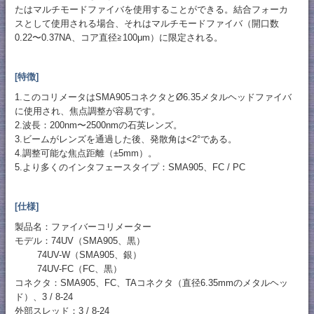
たはマルチモードファイバを使用することができる。結合フォーカ
スとして使用される場合、それはマルチモードファイバ（開口数
0.22〜0.37NA、コア直径≧100μm）に限定される。
[特徴]
1.このコリメータはSMA905コネクタとØ6.35メタルヘッドファイバ
に使用され、焦点調整が容易です。
2.波長：200nm〜2500nmの石英レンズ。
3.ビームがレンズを通過した後、発散角は<2°である。
4.調整可能な焦点距離（±5mm）。
5.より多くのインタフェースタイプ：SMA905、FC / PC
[仕様]
製品名：ファイバーコリメーター
モデル：74UV（SMA905、黒）
74UV-W（SMA905、銀）
74UV-FC（FC、黒）
コネクタ：SMA905、FC、TAコネクタ（直径6.35mmのメタルヘッ
ド）、3 / 8-24
外部スレッド：3 / 8-24