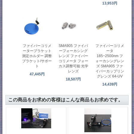
13,953円
ファイバーコリメ
SMA905 ファイバ
ファイバーコリメ
ーターブラケット
ーフォーカシング
ータ
測定ホルダー 調整
レンズ ファイバー
185~2500nm フ
ブラケット/サポー
コリメータ フォー
ォーカシングレン
ト
カス調整可能 光学
ズ SMA905 ファ
レンズ
イバーカップリン
47,445円
グレンズ 64-UV
18,507円
14,439円
この商品をお求めの客様はこんな商品もお求めです。