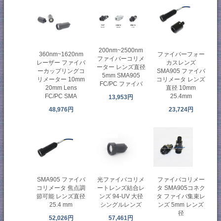
200nm~2500nm
360nm~1620nm
ファイバーフォー
ファイバーコリメ
レーザー ファイバ
カスレンズ
ーター レンズ直径
ーカップリングコ
SMA905 ファイバ
5mm SMA905
リメーター 10mm
コリメータ レンズ
FC/PC ファイバ
20mm Lens
直径 10mm
FC/PC SMA
25.4mm
13,953円
48,976円
23,724円
光ファイバコリメ
SMA905 ファイバ
ファイバコリメー
ートレンズ結合レ
コリメータ 焦点調
タ SMA905コネク
ンズ 94-UV 大径
節可能 レンズ直径
タ ファイバ集束レ
シングルレンズ
25.4 mm
ンズ 5mm レンズ
径
57,461円
52,026円