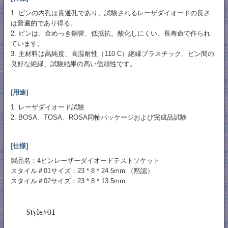
1. ピンの内孔は貫通孔であり、試験されるレーザダイオードの長さ
は普遍的であり得る。
2. ピンは、金めっき銅管、低抵抗、酸化しにくい、長寿命で作られ
ています。
3. 主材料は高純度、高温耐性（110 C）絶縁プラスチック、ピン間の
良好な絶縁、試験結果の高い信頼性です。
[用途]
1. レーザダイオード試験
2. BOSA、TOSA、ROSA同軸パッケージおよび完成品試験
[仕様]
製品名：4ピンレーザーダイオードテストソケット
スタイル＃01サイズ：23 * 8 * 24.5mm （黙認）
スタイル＃02サイズ：23 * 8 * 13.5mm