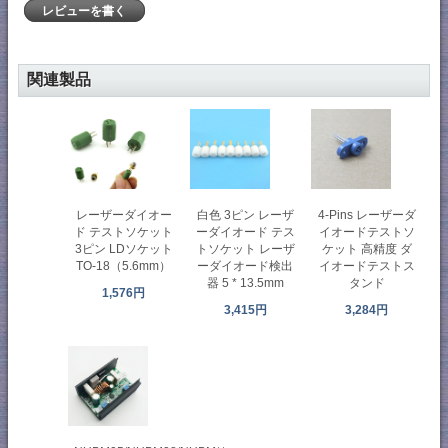
レビューを書く
関連製品
レーザーダイオー
白色 3ピン レーザ
4-Pins レーザーダ
ド テストソケット
ーダイオード テス
イオードテストソ
3ピン LDソケット
トソケット レーザ
ケット 高精度 ダ
TO-18（5.6mm）
ーダイオード検出
イオードテストス
器 5 * 13.5mm
タンド
1,576円
3,415円
3,284円