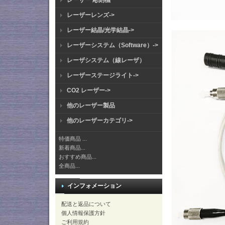
レーザー 彫刻機
レーザーレンズ->
レーザー結晶/光学結晶->
レーザーシステム（Software）->
レーザシステム（線レーザ）
レーザーステージライト->
CO2 レーザー->
他のレーザー製品
他のレーザーカテゴリ->
特価商品 ...
新着商品...
おすすめ商品...
全商品...
インフォメーション
配送と返品について
個人情報保護方針
ご利用規約