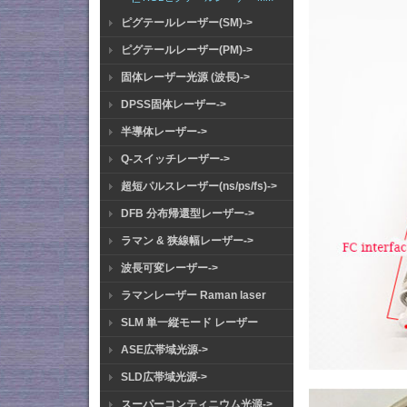
ピグテールレーザー(SM)->
ピグテールレーザー(PM)->
固体レーザー光源 (波長)->
DPSS固体レーザー->
半導体レーザー->
Q-スイッチレーザー->
超短パルスレーザー(ns/ps/fs)->
DFB 分布帰還型レーザー->
ラマン & 狭線幅レーザー->
波長可変レーザー->
ラマンレーザー Raman laser
SLM 単一縦モード レーザー
ASE広帯域光源->
SLD広帯域光源->
スーパーコンティニウム光源->