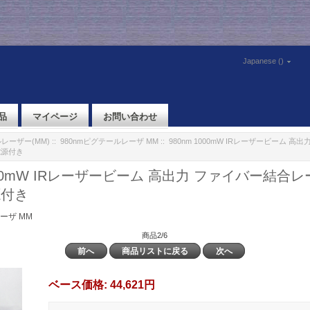
Japanese ()
品
マイページ
お問い合わせ
レーザー(MM)
::
980nmピグテールレーザ MM
:: 980nm 1000mW IRレーザービーム 
電源付き
1000mW IRレーザービーム 高出力 ファイバー結合
源付き
ーザ MM
商品2/6
前へ
商品リストに戻る
次へ
ベース価格:
44,621円