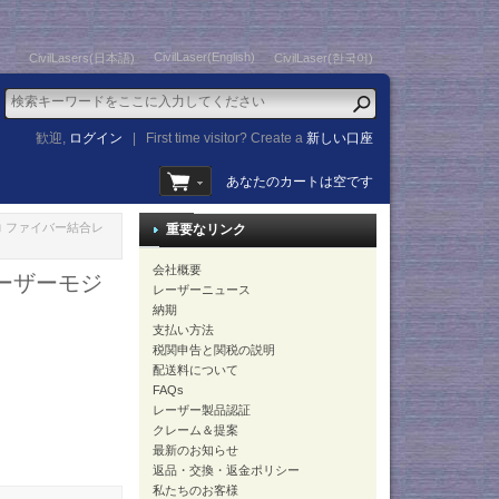
CivilLaser(English)
CivilLasers(日本語)
CivilLaser(한국어)
歓迎,
ログイン
|
First time visitor? Create a
新しい口座
あなたのカートは空です
高出力 ファイバー結合レ
重要なリンク
会社概要
レーザーモジ
レーザーニュース
納期
支払い方法
税関申告と関税の説明
配送料について
FAQs
レーザー製品認証
クレーム＆提案
最新のお知らせ
返品・交換・返金ポリシー
私たちのお客様