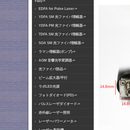
Flat)->
EDFA for Pulse Laser->
YDFA SM 光ファイバ増幅器->
YDFA PM 光ファイバ増幅器->
TDFA SM 光ファイバ増幅器->
SOA SM 光ファイバ増幅器->
ラマン増幅器(ポンプ)->
AOM 音響光学変調器->
光ファイバ部品->
ビーム拡大器/平行
ラボLED光源
フォトダイオード(PD)->
パルスレーザダイオード->
赤外線レーザー照明
レーザーパワーメータ->