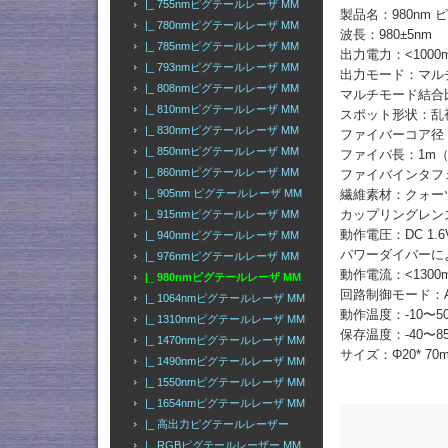
|_ 755nmピグテールレーザ MM
製品名：980nm
|_ 780nmピグテールレーザ MM
波長：980±5nm
|_ 785nmピグテールレーザ MM
出力電力：<1000
|_ 793nmピグテールレーザ MM
出力モード：マル
|_ 808nmピグテールレーザ MM
マルチモード結合比
|_ 810nmピグテールレーザ MM
スポット形状：乱
|_ 830nmピグテールレーザ MM
ファイバーコア径：
|_ 850nmピグテールレーザ MM
ファイバ長：1m
|_ 860nmピグテールレーザ MM
ファイバインタフェース
繊維素材：クォー
|_ 905nm ピグテールレーザ MM
カップリングレン
|_ 915nmピグテールレーザ MM
動作電圧：DC 1.6
|_ 940nmピグテールレーザ MM
パワーダイバーによ
|_ 976nmピグテールレーザ MM
動作電流：<1300
|_ 980nmピグテールレーザ MM
回路制御モード：A
|_ 1064nmピグテールレーザ MM
動作温度：-10〜5
|_ 1310nmピグテールレーザ MM
保存温度：-40〜8
|_ 1470nmピグテールレーザ MM
サイズ：Φ20* 70
|_ 1490nmピグテールレーザ MM
|_ 1550nmピグテールレーザ MM
|_ 1654nmピグテールレーザ MM
|_ 高出力ピグテールレーザー
|_ RGBピグテールレーザー MM