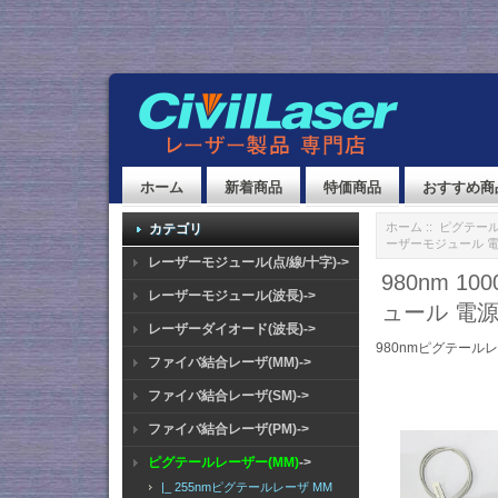
ホーム
新着商品
特価商品
おすすめ商
ホーム
::
ピグテール
カテゴリ
ーザーモジュール 
レーザーモジュール(点/線/十字)->
980nm 
レーザーモジュール(波長)->
ュール 電
レーザーダイオード(波長)->
980nmピグテールレ
ファイバ結合レーザ(MM)->
ファイバ結合レーザ(SM)->
ファイバ結合レーザ(PM)->
ピグテールレーザー(MM)
->
|_ 255nmピグテールレーザ MM