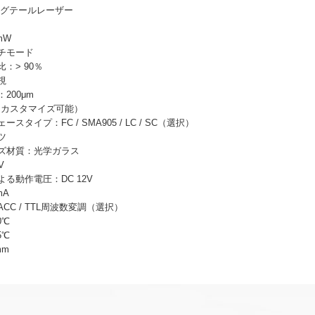
 ピグテールレーザー
mW
チモード
：> 90％
視
200μm
（カスタマイズ可能）
タイプ：FC / SMA905 / LC / SC（選択）
ツ
ズ材質：光学ガラス
V
る動作電圧：DC 12V
mA
CC / TTL周波数変調（選択）
0℃
5℃
mm