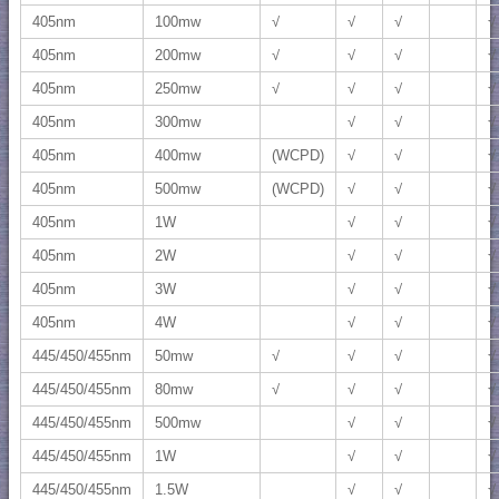
405nm
100mw
√
√
√
√
405nm
200mw
√
√
√
√
405nm
250mw
√
√
√
√
405nm
300mw
√
√
√
405nm
400mw
(WCPD)
√
√
√
405nm
500mw
(WCPD)
√
√
√
405nm
1W
√
√
√
405nm
2W
√
√
√
405nm
3W
√
√
√
405nm
4W
√
√
√
445/450/455nm
50mw
√
√
√
√
445/450/455nm
80mw
√
√
√
√
445/450/455nm
500mw
√
√
√
445/450/455nm
1W
√
√
√
445/450/455nm
1.5W
√
√
√