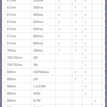
671nm
200mw
√
√
√
√
671nm
300mw
√
√
√
√
671nm
400mw
√
√
√
√
671nm
500mw
√
√
√
√
671nm
600mw
√
√
√
√
671nm
800mw
√
√
√
√
671nm
900mw
√
√
√
√
780nm
150mw
√
√
√
√
785/792nm
2W
√
√
785/792nm
3W
√
√
808nm
100/500mw
√
√
√
808nm
1W
√
√
√
808nm
1.5/2/3W
√
√
808nm
4/5W
√
√
808nm
6/7W
√
√