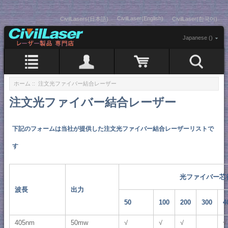
CivilLaser(English)
CivilLasers(日本語)
CivilLaser(한국어)
Japanese ()
ホーム
:: 注文光ファイバー結合レーザー
注文光ファイバー結合レーザー
下記のフォームは当社が提供した注文光ファイバー結合レーザーリストで
す
光ファイバー芯径
波長
出力
50
100
200
300
4
405nm
50mw
√
√
√
√