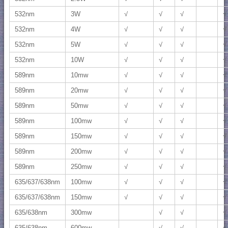
532nm
3W
√
√
√
√
532nm
4W
√
√
√
√
532nm
5W
√
√
√
√
532nm
10W
√
√
√
√
589nm
10mw
√
√
√
√
589nm
20mw
√
√
√
√
589nm
50mw
√
√
√
√
589nm
100mw
√
√
√
√
589nm
150mw
√
√
√
√
589nm
200mw
√
√
√
√
589nm
250mw
√
√
√
√
635/637/638nm
100mw
√
√
√
√
635/637/638nm
150mw
√
√
√
√
635/638nm
300mw
√
√
√
635/638nm
600mw
√
√
√