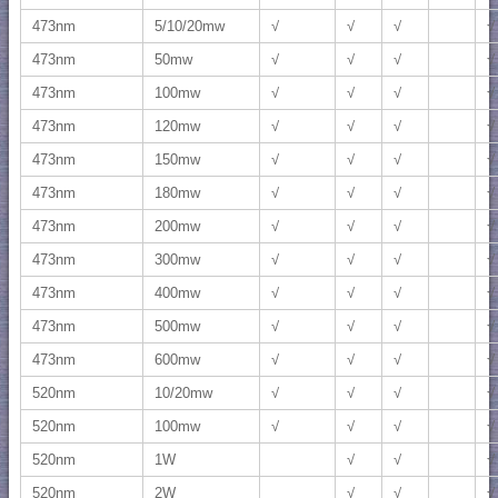
473nm
5/10/20mw
√
√
√
√
473nm
50mw
√
√
√
√
473nm
100mw
√
√
√
√
473nm
120mw
√
√
√
√
473nm
150mw
√
√
√
√
473nm
180mw
√
√
√
√
473nm
200mw
√
√
√
√
473nm
300mw
√
√
√
√
473nm
400mw
√
√
√
√
473nm
500mw
√
√
√
√
473nm
600mw
√
√
√
√
520nm
10/20mw
√
√
√
√
520nm
100mw
√
√
√
√
520nm
1W
√
√
√
520nm
2W
√
√
√