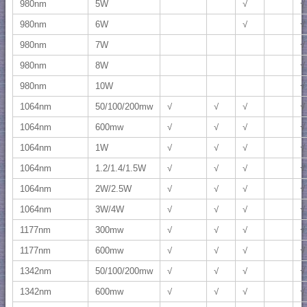
980nm
5W
√
√
980nm
6W
√
√
980nm
7W
√
980nm
8W
√
980nm
10W
√
1064nm
50/100/200mw
√
√
√
√
1064nm
600mw
√
√
√
√
1064nm
1W
√
√
√
√
1064nm
1.2/1.4/1.5W
√
√
√
√
1064nm
2W/2.5W
√
√
√
√
1064nm
3W/4W
√
√
√
√
1177nm
300mw
√
√
√
√
1177nm
600mw
√
√
√
√
1342nm
50/100/200mw
√
√
√
√
1342nm
600mw
√
√
√
√