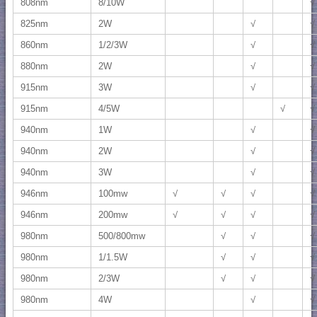
808nm
8/10W
√
825nm
2W
√
√
860nm
1/2/3W
√
√
880nm
2W
√
√
915nm
3W
√
√
915nm
4/5W
√
√
940nm
1W
√
√
940nm
2W
√
√
940nm
3W
√
√
946nm
100mw
√
√
√
√
946nm
200mw
√
√
√
√
980nm
500/800mw
√
√
√
980nm
1/1.5W
√
√
√
980nm
2/3W
√
√
√
980nm
4W
√
√