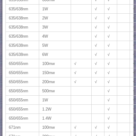
635/638nm
1W
√
√
√
635/638nm
2W
√
√
√
635/638nm
3W
√
√
√
635/638nm
4W
√
√
√
635/638nm
5W
√
√
√
635/638nm
6W
√
√
√
650/655nm
100mw
√
√
√
√
650/655nm
150mw
√
√
√
√
650/655nm
200mw
√
√
√
√
650/655nm
500mw
√
√
650/655nm
1W
√
√
650/655nm
1.2W
√
√
650/655nm
1.4W
√
√
671nm
100mw
√
√
√
√