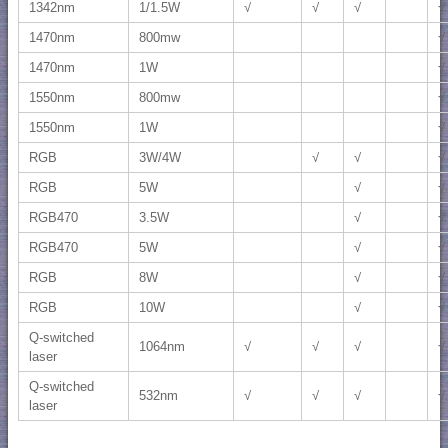
1342nm
1/1.5W
√
√
√
√
1470nm
800mw
√
1470nm
1W
√
1550nm
800mw
√
1550nm
1W
√
RGB
3W/4W
√
√
√
RGB
5W
√
√
RGB470
3.5W
√
√
RGB470
5W
√
√
RGB
8W
√
√
RGB
10W
√
√
Q-switched
1064nm
√
√
√
√
laser
Q-switched
532nm
√
√
√
√
laser