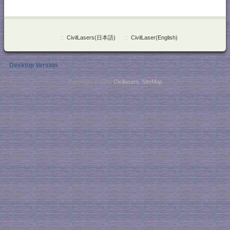
::
CivilLasers(日本語)
::
CivilLaser(English)
Desktop Version
Copyright © 2026
Civillasers
.
SiteMap