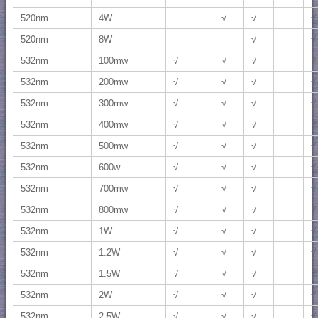
520nm
4W
√
√
√
520nm
8W
√
√
532nm
100mw
√
√
√
√
532nm
200mw
√
√
√
√
532nm
300mw
√
√
√
√
532nm
400mw
√
√
√
√
532nm
500mw
√
√
√
√
532nm
600w
√
√
√
√
532nm
700mw
√
√
√
√
532nm
800mw
√
√
√
√
532nm
1W
√
√
√
√
532nm
1.2W
√
√
√
√
532nm
1.5W
√
√
√
√
532nm
2W
√
√
√
√
532nm
2.5W
√
√
√
√