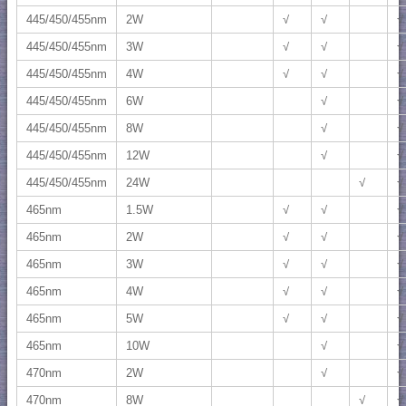
445/450/455nm
2W
√
√
√
445/450/455nm
3W
√
√
√
445/450/455nm
4W
√
√
√
445/450/455nm
6W
√
√
445/450/455nm
8W
√
√
445/450/455nm
12W
√
√
445/450/455nm
24W
√
√
465nm
1.5W
√
√
√
465nm
2W
√
√
√
465nm
3W
√
√
√
465nm
4W
√
√
√
465nm
5W
√
√
√
465nm
10W
√
√
470nm
2W
√
√
470nm
8W
√
√