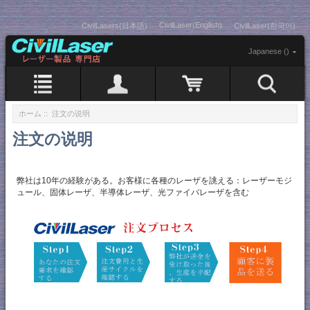
CivilLaser(English)
CivilLasers(日本語)
CivilLaser(한국어)
Japanese ()
ホーム
:: 注文の说明
注文の说明
弊社は10年の経験がある。お客様に各種のレーザを誂える：レーザーモジ
ュール、固体レーザ、半導体レーザ、光ファイバレーザを含む