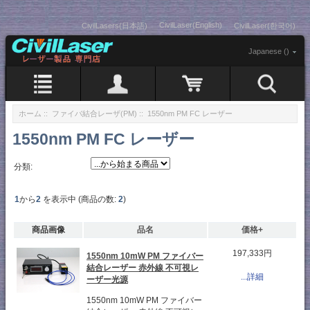
CivilLaser(English)
CivilLasers(日本語)
CivilLaser(한국어)
Japanese ()
ホーム
::
ファイバ結合レーザ(PM)
:: 1550nm PM FC レーザー
1550nm PM FC レーザー
分類:
1
から
2
を表示中 (商品の数:
2
)
商品画像
品名
価格+
197,333円
1550nm 10mW PM ファイバー
結合レーザー 赤外線 不可視レ
...詳細
ーザー光源
1550nm 10mW PM ファイバー