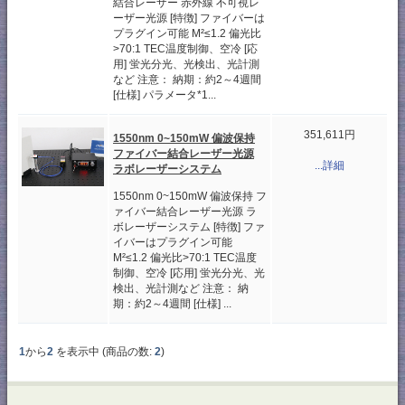
結合レーザー 赤外線 不可視レ
ーザー光源 [特徴] ファイバーは
プラグイン可能 M²≤1.2 偏光比
>70:1 TEC温度制御、空冷 [応
用] 蛍光分光、光検出、光計測
など 注意： 納期：約2～4週間
[仕様] パラメータ*1...
351,611円
1550nm 0~150mW 偏波保持
ファイバー結合レーザー光源
...詳細
ラボレーザーシステム
1550nm 0~150mW 偏波保持 フ
ァイバー結合レーザー光源 ラ
ボレーザーシステム [特徴] ファ
イバーはプラグイン可能
M²≤1.2 偏光比>70:1 TEC温度
制御、空冷 [応用] 蛍光分光、光
検出、光計測など 注意： 納
期：約2～4週間 [仕様] ...
1
から
2
を表示中 (商品の数:
2
)